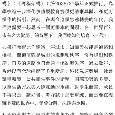
構》（《課程架構》）於2026/27學年正式推行，為
學校進一步深化價值觀教育提供更清晰具體、亦更可
操作的指引。然而，在現今這個急速轉變的年代，我
們更需要一起思考一個更根本的問題：在「世界百年
大公文匯
未有之大變局」的背景下，我們應如何培育下一代？
如果把教育比作建造一座城市，知識與技能是道路和
橋樑，而價值觀是城市的規劃和秩序。沒有規劃和秩
序，再多的道路也只會通向混亂與失序。過去數年，
香港以至全球經歷了多重變局：科技急速發展、社會
環境轉變、公共衞生事件的衝擊、國際形勢的多變，
以至生活方式與人際互動的重組。對學生而言，成長
不再只是「讀好書、考好試」那麼單純，而是要在複
雜多變的世界中，學會分辨、抉擇與承擔。
我不時參與內地與香港的青年招聘，觀察到很多企業