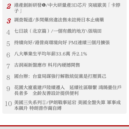
2
港產創新研發❶/中大研量產3D芯片 突破歐美「卡脖
子」
3
調查報道/多間藥房違法售未註冊日本止痛藥
4
七日談（北京篇）/一個有戲的地方\張瑞田
5
持續向好/港營商環境向好 PMI連續三個月擴張
6
八大畢業生平均年薪33.6萬 升2.1%
7
古洞兩新盤應市 料月內硬撼開售
8
國台辦：台當局謀強行解散統促黨是打壓異己
9
花園大廈重建戶陸續遷入 延續社區聯繫 鴻鵠臺住戶
長者多 全齡友善設計提供便利
10
美國三失系列①/伊朗戰事延宕 美國全盤失算 軍事成
本飆升 特朗普作繭自縛