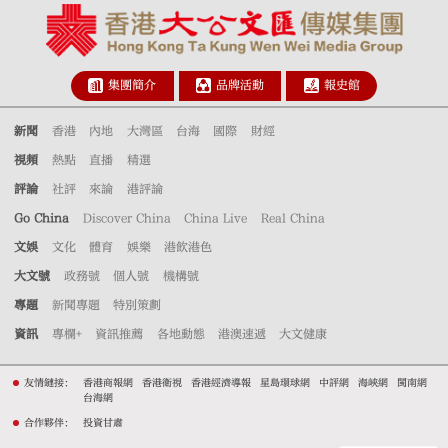
集團簡介
品牌活動
報史館
新聞
香港
內地
大灣區
台海
國際
財經
視頻
熱點
直播
精選
評論
社評
來論
港評論
Go China
Discover China
China Live
Real China
文娛
文化
體育
娛樂
港飲港色
大文號
政務號
個人號
機構號
專題
新聞專題
特別策劃
資訊
專欄+
資訊推薦
各地動態
港澳速遞
大文健康
友情鏈接：
香港商報網
香港衛視
香港經濟導報
星島環球網
中評網
海峽網
閩南網
台海網
合作夥伴：
投資甘肅