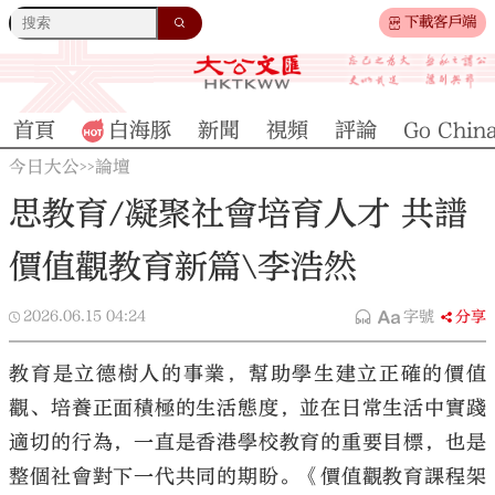
下載客戶端
首頁
白海豚
新聞
視頻
評論
Go Chin
今日大公
論壇
>>
思教育/凝聚社會培育人才 共譜
價值觀教育新篇\李浩然
2026.06.15
04:24
字號
分享
教育是立德樹人的事業，幫助學生建立正確的價值
觀、培養正面積極的生活態度，並在日常生活中實踐
適切的行為，一直是香港學校教育的重要目標，也是
整個社會對下一代共同的期盼。《價值觀教育課程架