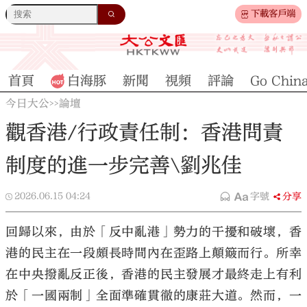
下載客戶端
首頁
白海豚
新聞
視頻
評論
Go Chin
今日大公
論壇
>>
觀香港/行政責任制：香港問責
制度的進一步完善\劉兆佳
2026.06.15
04:24
字號
分享
回歸以來，由於「反中亂港」勢力的干擾和破壞，香
港的民主在一段頗長時間內在歪路上顛簸而行。所幸
在中央撥亂反正後，香港的民主發展才最終走上有利
於「一國兩制」全面準確貫徹的康莊大道。然而，一