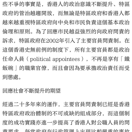
些不爭的事實是，香港人的政治意識不斷提升、特區
政府的管治越趨開放，而無論是特區政府和香港人都
越來越重視特區政府向中央和市民負責這個基本政治
倫理和原則。為了回應市民越益強烈的向政府問責的
大公文匯
訴求，特區政府在2002年引入了主要官員問責制。在
這個香港史無前例的制度下，所有主要官員都是政治
任命人員（political appointees），不再是享有「鐵
飯碗」的職業官僚，而且會因為要承擔政治責任而受
到懲處。
回應社會不斷提升的期望
經過二十多年來的運作，主要官員問責制已經是香港
特區政府政治體制的不可或缺的組成部分，而這個制
度的成功實踐亦進一步提高了香港人對公職人員的問
責要求。每當政府在行政管理上出現比較嚴重的事故