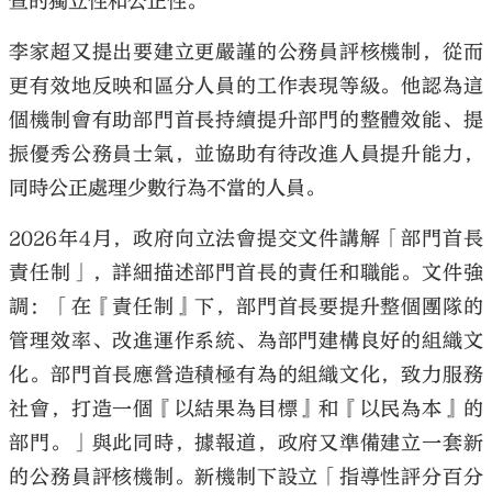
查的獨立性和公正性。
李家超又提出要建立更嚴謹的公務員評核機制，從而
更有效地反映和區分人員的工作表現等級。他認為這
個機制會有助部門首長持續提升部門的整體效能、提
振優秀公務員士氣，並協助有待改進人員提升能力，
同時公正處理少數行為不當的人員。
2026年4月，政府向立法會提交文件講解「部門首長
責任制」，詳細描述部門首長的責任和職能。文件強
調：「在『責任制』下，部門首長要提升整個團隊的
管理效率、改進運作系統、為部門建構良好的組織文
化。部門首長應營造積極有為的組織文化，致力服務
社會，打造一個『以結果為目標』和『以民為本』的
部門。」與此同時，據報道，政府又準備建立一套新
的公務員評核機制。新機制下設立「指導性評分百分