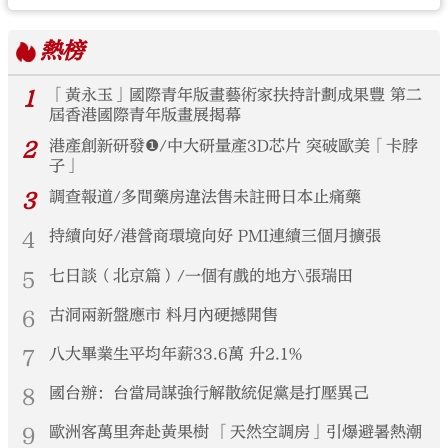
熱榜
1
「黃永玉」國際青年版畫藝術家扶持計劃成果豐 第二
屆香港國際青年版畫展揭幕
2
港產創新研發❶/中大研量產3D芯片 突破歐美「卡脖
子」
3
調查報道/多間藥房違法售未註冊日本止痛藥
4
持續向好/港營商環境向好 PMI連續三個月擴張
5
七日談（北京篇）/一個有戲的地方\張瑞田
6
古洞兩新盤應市 料月內硬撼開售
7
八大畢業生平均年薪33.6萬 升2.1%
8
國台辦：台當局謀強行解散統促黨是打壓異己
9
歐洲客萬里奔赴黃果樹 「天然空調房」引爆避暑熱潮