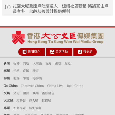
10
花園大廈重建戶陸續遷入 延續社區聯繫 鴻鵠臺住戶
長者多 全齡友善設計提供便利
集團簡介
品牌活動
報史館
新聞
香港
內地
大灣區
台海
國際
財經
視頻
熱點
直播
精選
評論
社評
來論
港評論
Go China
Discover China
China Live
Real China
文娛
文化
體育
娛樂
港飲港色
大文號
政務號
個人號
機構號
專題
新聞專題
特別策劃