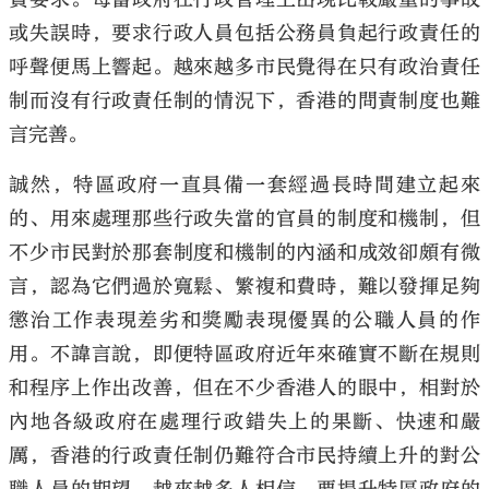
或失誤時，要求行政人員包括公務員負起行政責任的
呼聲便馬上響起。越來越多市民覺得在只有政治責任
制而沒有行政責任制的情況下，香港的問責制度也難
言完善。
誠然，特區政府一直具備一套經過長時間建立起來
的、用來處理那些行政失當的官員的制度和機制，但
不少市民對於那套制度和機制的內涵和成效卻頗有微
言，認為它們過於寬鬆、繁複和費時，難以發揮足夠
懲治工作表現差劣和獎勵表現優異的公職人員的作
用。不諱言說，即便特區政府近年來確實不斷在規則
和程序上作出改善，但在不少香港人的眼中，相對於
內地各級政府在處理行政錯失上的果斷、快速和嚴
厲，香港的行政責任制仍難符合市民持續上升的對公