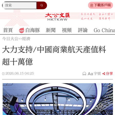
下載客戶端
首頁
白海豚
新聞
視頻
評論
Go Chin
今日大公
經濟
>>
大力支持/中國商業航天產值料
超十萬億
2026.06.15
04:25
字號
分享