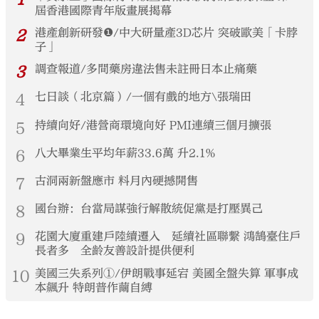
屆香港國際青年版畫展揭幕
2
港產創新研發❶/中大研量產3D芯片 突破歐美「卡脖
子」
3
調查報道/多間藥房違法售未註冊日本止痛藥
4
七日談（北京篇）/一個有戲的地方\張瑞田
5
持續向好/港營商環境向好 PMI連續三個月擴張
6
八大畢業生平均年薪33.6萬 升2.1%
7
古洞兩新盤應市 料月內硬撼開售
8
國台辦：台當局謀強行解散統促黨是打壓異己
9
花園大廈重建戶陸續遷入 延續社區聯繫 鴻鵠臺住戶
長者多 全齡友善設計提供便利
10
美國三失系列①/伊朗戰事延宕 美國全盤失算 軍事成
本飆升 特朗普作繭自縛