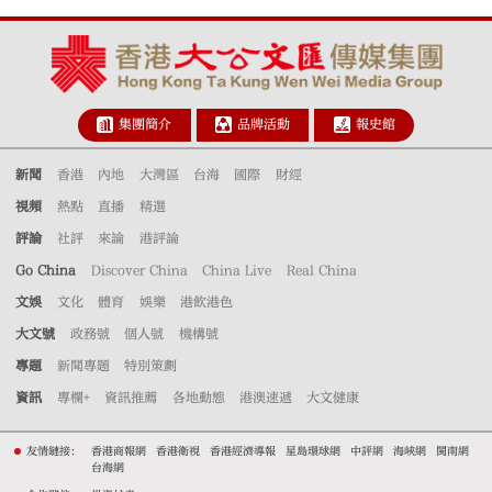
集團簡介
品牌活動
報史館
新聞
香港
內地
大灣區
台海
國際
財經
視頻
熱點
直播
精選
評論
社評
來論
港評論
Go China
Discover China
China Live
Real China
文娛
文化
體育
娛樂
港飲港色
大文號
政務號
個人號
機構號
專題
新聞專題
特別策劃
資訊
專欄+
資訊推薦
各地動態
港澳速遞
大文健康
友情鏈接：
香港商報網
香港衛視
香港經濟導報
星島環球網
中評網
海峽網
閩南網
台海網