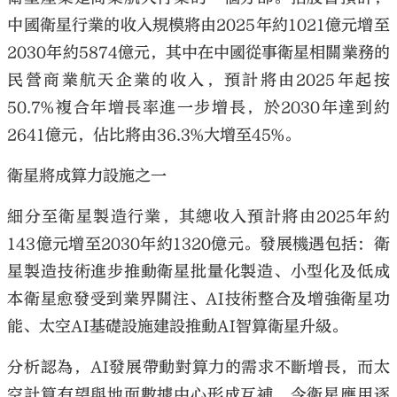
中國衛星行業的收入規模將由2025年約1021億元增至
2030年約5874億元，其中在中國從事衛星相關業務的
民營商業航天企業的收入，預計將由2025年起按
50.7%複合年增長率進一步增長，於2030年達到約
2641億元，佔比將由36.3%大增至45%。
衛星將成算力設施之一
細分至衛星製造行業，其總收入預計將由2025年約
143億元增至2030年約1320億元。發展機遇包括：衛
星製造技術進步推動衛星批量化製造、小型化及低成
本衛星愈發受到業界關注、AI技術整合及增強衛星功
能、太空AI基礎設施建設推動AI智算衛星升級。
分析認為，AI發展帶動對算力的需求不斷增長，而太
空計算有望與地面數據中心形成互補，令衛星應用逐