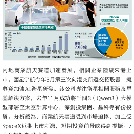
大公文匯
內地商業航天賽道加速發展，相關企業陸續來港上
市。國星宇航今年5月第三次向港交所遞交招股書，擬
募資加強AI衛星研發。該公司專注衛星相關服務及星
基解決方案，去年11月成功將千問3（Qwen3）大模
型部署至太空計算中心，深創投集團、晶科等有份投
資。分析認為，商業航天賽道受到市場追捧，加上受
SpaceX近期上市刺激，短期投資前景或得到提振。/