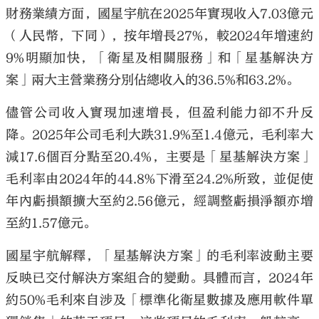
財務業績方面，國星宇航在2025年實現收入7.03億元
（人民幣，下同），按年增長27%，較2024年增速約
9%明顯加快，「衛星及相關服務」和「星基解決方
案」兩大主營業務分別佔總收入的36.5%和63.2%。
儘管公司收入實現加速增長，但盈利能力卻不升反
降。2025年公司毛利大跌31.9%至1.4億元，毛利率大
減17.6個百分點至20.4%，主要是「星基解決方案」
毛利率由2024年的44.8%下滑至24.2%所致，並促使
年內虧損額擴大至約2.56億元，經調整虧損淨額亦增
至約1.57億元。
國星宇航解釋，「星基解決方案」的毛利率波動主要
反映已交付解決方案組合的變動。具體而言，2024年
約50%毛利來自涉及「標準化衛星數據及應用軟件單