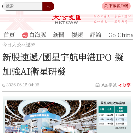
下載客戶端
首頁
白海豚
新聞
視頻
評論
Go Chin
今日大公
經濟
>>
新股速遞/國星宇航申港IPO 擬
加強AI衛星研發
2026.06.15
04:26
字號
分享