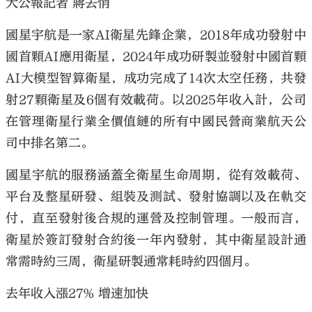
大公報記者 蔣去悄
國星宇航是一家AI衛星先鋒企業，2018年成功發射中
國首顆AI應用衛星，2024年成功研製並發射中國首顆
AI大模型智算衛星，成功完成了14次太空任務，共發
射27顆衛星及6個有效載荷。以2025年收入計，公司
在管理衛星行業全價值鏈的所有中國民營商業航天公
司中排名第二。
國星宇航的服務涵蓋全衛星生命周期，從有效載荷、
平台及整星研發、組裝及測試、發射協調以及在軌交
付，直至發射後合規的運營及控制管理。一般而言，
衛星於簽訂發射合約後一年內發射，其中衛星設計通
常需時約三周，衛星研製通常耗時約四個月。
去年收入漲27% 增速加快