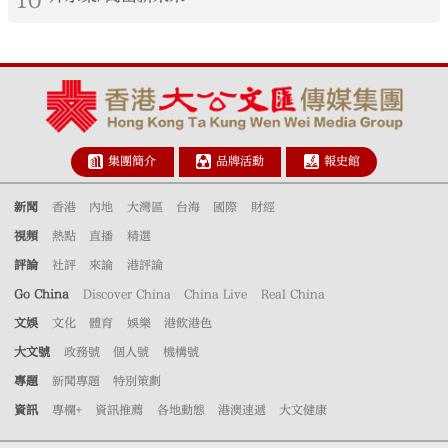
集團簡介
品牌活動
報史館
新聞
香港
內地
大灣區
台海
國際
財經
視頻
熱點
直播
精選
評論
社評
來論
港評論
Go China
Discover China
China Live
Real China
文娛
文化
體育
娛樂
港飲港色
大文號
政務號
個人號
機構號
專題
新聞專題
特別策劃
資訊
專欄+
資訊推薦
各地動態
港澳速遞
大文健康