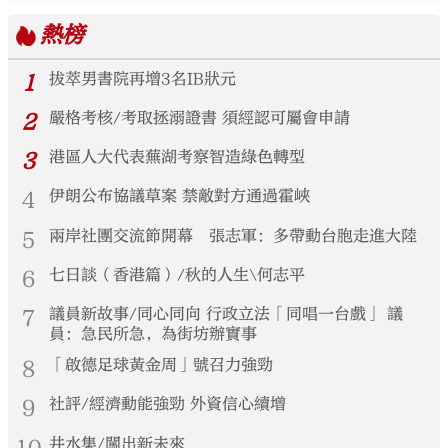
熱榜
1
拔萃男書院再增3名IB狀元
2
嚴格考核/考取拯溺證書 須經認可屬會申請
3
港區人大代表蕪湖考察智造綠色轉型
4
伊朗公布協議草案 禁敵對方通過霍峽
5
兩岸社團交流節開幕 張志軍：多帶動台胞走進大陸
6
七日談（香港篇）/秋的人生\何志平
7
議員新故事/同心同向 行政立法「同唱一台戲」 議
員：急民所急，為街坊辦實事
8
「啟德足球黃金周」號召力強勁
9
社評/經濟動能強勁 外資信心續增
10
井水集/闖出新未來