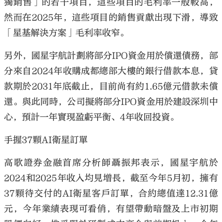
獨銷售」的若干項目，這些項目的毛利率一般較高，
然而在2025年，這些項目的銷售貢獻出現下滑，導致
「星基解決方案」毛利率收窄。
另外，國星宇航計劃將部分IPO資金用於償還債務，部
分來自2024年收購成都總部大樓的銀行借款本息，貸
款期於2031年底截止，目前尚有約1.65億元借款未償
還。與此同時，公司擬將部分IPO資金用於建設深圳中
心，預計一年實現盈虧平衡、4年收回投資。
手握37顆AI衛星訂單
高歌證券金融首席分析師聶振邦表示，國星宇航於
2024和2025年收入均見增長，截至今年5月初，擁有
37顆待交付的AI衛星客戶訂單，合約總值達12.31億
元，今年業績表現可看俏，有望帶動暗盤及上市初期