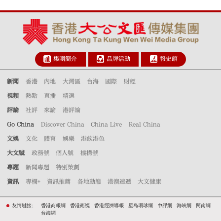
集團簡介
品牌活動
報史館
新聞
香港
內地
大灣區
台海
國際
財經
視頻
熱點
直播
精選
評論
社評
來論
港評論
Go China
Discover China
China Live
Real China
文娛
文化
體育
娛樂
港飲港色
大文號
政務號
個人號
機構號
專題
新聞專題
特別策劃
資訊
專欄+
資訊推薦
各地動態
港澳速遞
大文健康
友情鏈接：
香港商報網
香港衛視
香港經濟導報
星島環球網
中評網
海峽網
閩南網
台海網