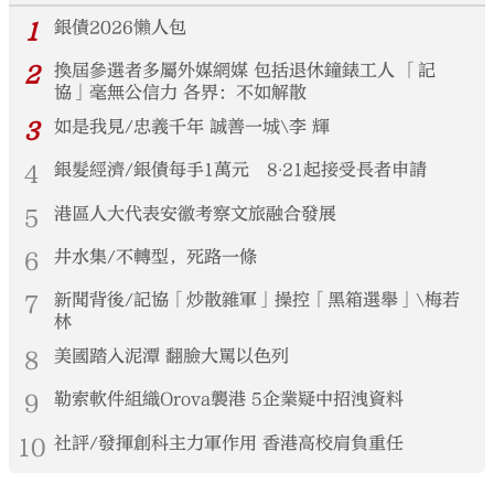
1
銀債2026懶人包
2
換屆參選者多屬外媒網媒 包括退休鐘錶工人 「記
協」毫無公信力 各界：不如解散
3
如是我見/忠義千年 誠善一城\李 輝
4
銀髮經濟/銀債每手1萬元 8‧21起接受長者申請
5
港區人大代表安徽考察文旅融合發展
6
井水集/不轉型，死路一條
7
新聞背後/記協「炒散雜軍」操控「黑箱選舉」\梅若
林
8
美國踏入泥潭 翻臉大罵以色列
9
勒索軟件組織Orova襲港 5企業疑中招洩資料
10
社評/發揮創科主力軍作用 香港高校肩負重任