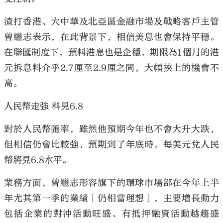
渣打香港、大中華及北亞區金融市場及戰略客戶主管
曾繼志表示，在此背景下，相信美息也會保持平穩。
在聯匯制度下，預料港息也是企穩，期限為1個月的港
大公文匯
元拆息料介乎2.7厘至2.9厘之間，大幅挾上的機會不
高。
人民幣走強 料見6.8
對於人民幣匯率，雖然他預期今年也不會大升大跌，
但相信仍會比較強，預期到了年底時，每美元兌人民
幣將見6.8水平。
業務方面，曾繼志形容旗下的環球市場部在今年上半
年尤其第一季的業績「仍相當理想」，主要增長動力
包括企業的對沖活動旺盛、有抵押融資活動越趨盛