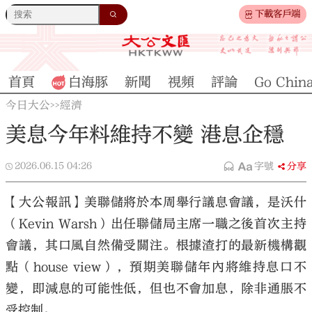
下載客戶端
首頁
白海豚
新聞
視頻
評論
Go Chin
今日大公
經濟
>>
美息今年料維持不變 港息企穩
2026.06.15
04:26
字號
分享
【大公報訊】美聯儲將於本周舉行議息會議，是沃什
（Kevin Warsh）出任聯儲局主席一職之後首次主持
會議，其口風自然備受關注。根據渣打的最新機構觀
點（house view），預期美聯儲年內將維持息口不
變，即減息的可能性低，但也不會加息，除非通脹不
受控制。