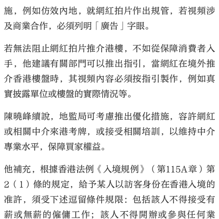
施，例如仿效內地，就網紅拍片作出規管，若視頻涉
及商業合作，必須列明「廣告」字眼。
若無法阻止網紅拍片推介港樓，不如從保障消費者入
手，他建議有關部門可以推出指引，當網紅在境外推
介香港樓盤時，其視頻內容必須按指引製作，例如真
實披露單位或樓盤的實際情況等。
陳曉峰續說，地監局可考慮推出優化措施，容許網紅
或相關中介來港考牌，或接受相關培訓，以維持中介
專業水平，保障買家權益。
他補充，根據香港法例《入境規例》（第115A章）第
2（1）條的規定，給予某人以訪客身份在香港入境的
准許，須受下述逗留條件規限：包括該人不得接受有
薪或無薪的僱傭工作；該人不得開辦或參與任何業