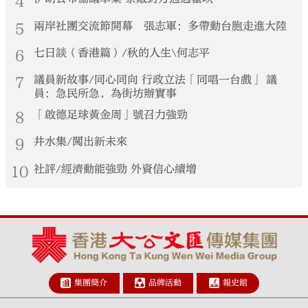
4
5
兩岸社團交流節開幕 張志軍：多帶動台胞走進大陸
6
七日談（香港篇）/秋的人生\何志平
7
議員新故事/同心同向 行政立法「同唱一台戲」 議
員：急民所急，為街坊辦實事
8
「啟德足球黃金周」號召力強勁
9
井水集/闖出新未來
10
社評/經濟動能強勁 外資信心續增
集團簡介
品牌活動
報史館