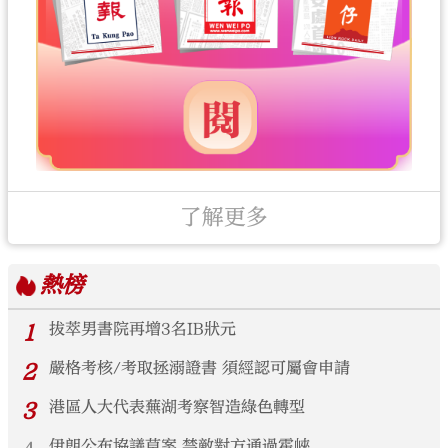
了解更多
熱榜
1
拔萃男書院再增3名IB狀元
2
嚴格考核/考取拯溺證書 須經認可屬會申請
3
港區人大代表蕪湖考察智造綠色轉型
伊朗公布協議草案 禁敵對方通過霍峽