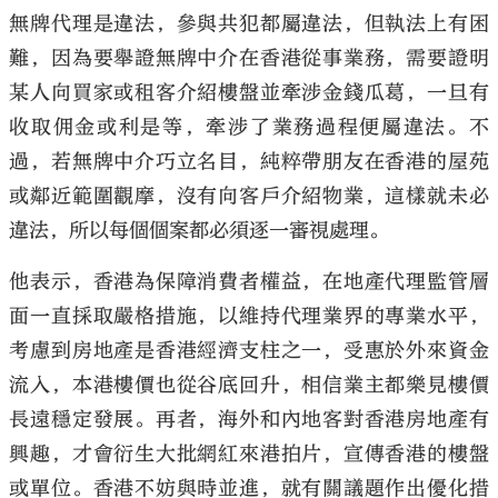
無牌代理是違法，參與共犯都屬違法，但執法上有困
難，因為要舉證無牌中介在香港從事業務，需要證明
某人向買家或租客介紹樓盤並牽涉金錢瓜葛，一旦有
收取佣金或利是等，牽涉了業務過程便屬違法。不
過，若無牌中介巧立名目，純粹帶朋友在香港的屋苑
或鄰近範圍觀摩，沒有向客戶介紹物業，這樣就未必
違法，所以每個個案都必須逐一審視處理。
他表示，香港為保障消費者權益，在地產代理監管層
面一直採取嚴格措施，以維持代理業界的專業水平，
考慮到房地產是香港經濟支柱之一，受惠於外來資金
流入，本港樓價也從谷底回升，相信業主都樂見樓價
長遠穩定發展。再者，海外和內地客對香港房地產有
興趣，才會衍生大批網紅來港拍片，宣傳香港的樓盤
或單位。香港不妨與時並進，就有關議題作出優化措