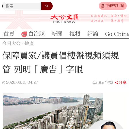
下載客戶端
首頁
白海豚
新聞
視頻
評論
Go Chin
今日大公
地產
>>
保障買家/議員倡樓盤視頻須規
管 列明「廣告」字眼
2026.06.15
04:27
字號
分享