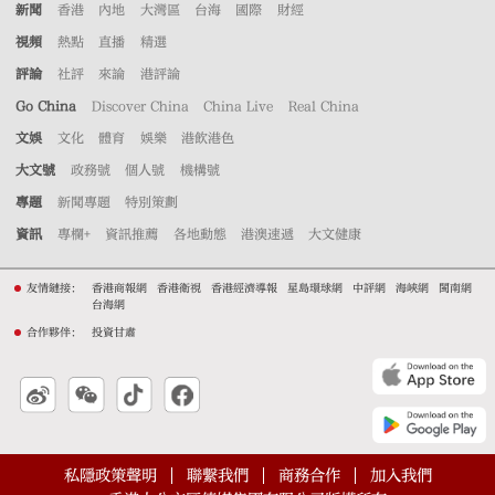
新聞
香港
內地
大灣區
台海
國際
財經
視頻
熱點
直播
精選
評論
社評
來論
港評論
Go China
Discover China
China Live
Real China
文娛
文化
體育
娛樂
港飲港色
大文號
政務號
個人號
機構號
專題
新聞專題
特別策劃
資訊
專欄+
資訊推薦
各地動態
港澳速遞
大文健康
友情鏈接：
香港商報網
香港衛視
香港經濟導報
星島環球網
中評網
海峽網
閩南網
台海網
合作夥伴：
投資甘肅
私隱政策聲明
聯繫我們
商務合作
加入我們