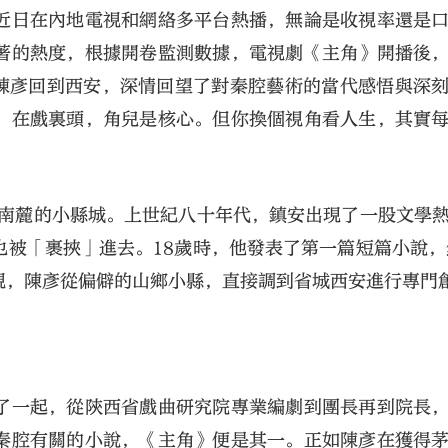
近日在內地電視和網絡多平台熱播，無論是收視率還是
著的熱度，根據開卷監測數據，電視劇《主角》開播後
，陳彥回到西安，深情回望了對秦腔藝術的當代感悟與深
，在戲裏頭，角兒是核心。但你換個視角看人生，其實
嶺南麓的小縣城。上世紀八十年代，鎮安出現了一股文學
被「裹挾」進去。18歲時，他發表了第一篇短篇小說，
視，陳彥從偏僻的山鄉小縣，直接調到省城西安進行專門
了一起，從陝西省戲曲研究院專業編劇到團長再到院長
秦腔有關的小說，《主角》便是其一。正如陳彥在獲得