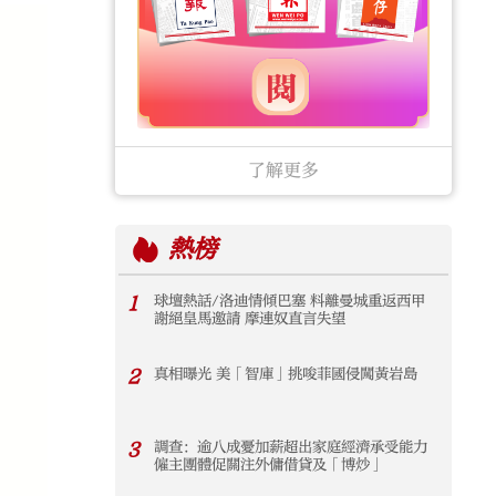
了解更多
熱榜
1
球壇熱話/洛迪情傾巴塞 料離曼城重返西甲
謝絕皇馬邀請 摩連奴直言失望
2
真相曝光 美「智庫」挑唆菲國侵闖黃岩島
3
調查：逾八成憂加薪超出家庭經濟承受能力
僱主團體促關注外傭借貸及「博炒」