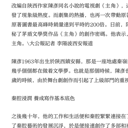
改編自陝西作家陳彥同名小說的電視劇《主角》，
發了現象級熱度。而劇集的熱播，也再一次帶動原
原著圖書最高峰時銷量達到平時的200倍。日前
秘了茅盾文學獎作品《主角》的創作密碼。他表示
主角。\大公報記者 李陽波西安報道
陳彥1963年出生於陝西鎮安縣，那是一座地處秦
幾乎個個都在做着文學夢。也就是那個時候，陳彥也
歲的時候，由於舞台劇創作而引起了上級部門的重
秦腔浸潤 養成寫作基本底色
之後幾十年，他的工作和生活便和秦腔緊緊連接在
了秦腔藝術的發展沉浮，於是便接連創作了多部和