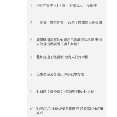
4
內地空巢老人1.3億 「共享兒女」受歡迎
5
「記協」黑箱作業 「改選」鬧劇結果拒公開
6
周星馳攜劉嘉玲迪麗熱巴香港戲院謝票 遺憾
未能推出粵語版《功夫女足》
7
北都提速工程量增 港青入行好時機
8
美軍高層苦尋退出伊朗戰事方法
9
七日談（海外篇）/華盛頓的假牙\吳捷
10
戳穿謊言/全球企業爭相落戶 投資署KPI超額
完成