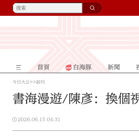
首頁
白海豚
新聞
>>
今日大公
副刊
書海漫遊/陳彥：換個
2026.06.15
04:31