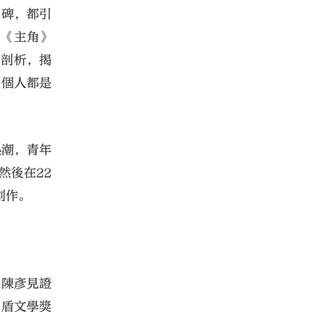
口碑，都引
，《主角》
刻剖析，揭
每個人都是
熱潮，青年
然後在22
創作。
，陳彥見證
茅盾文學獎