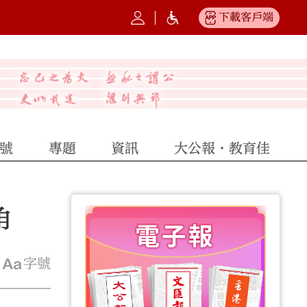
下載客戶端
號
專題
資訊
大公報·教育佳
角
字號