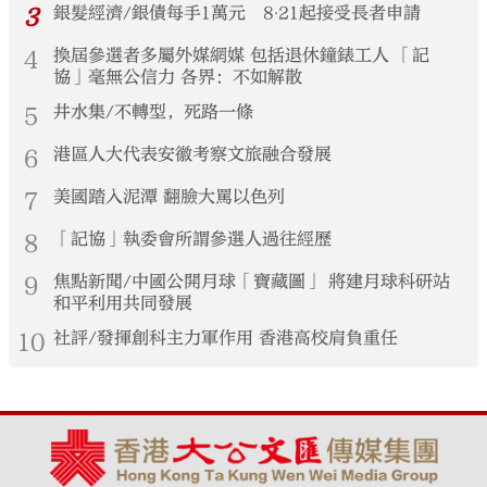
3
銀髮經濟/銀債每手1萬元 8‧21起接受長者申請
4
換屆參選者多屬外媒網媒 包括退休鐘錶工人 「記
協」毫無公信力 各界：不如解散
5
井水集/不轉型，死路一條
6
港區人大代表安徽考察文旅融合發展
7
美國踏入泥潭 翻臉大罵以色列
8
「記協」執委會所謂參選人過往經歷
9
焦點新聞/中國公開月球「寶藏圖」 將建月球科研站
和平利用共同發展
10
社評/發揮創科主力軍作用 香港高校肩負重任