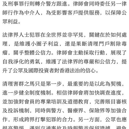
及刑事罪行則轉介警方跟進。律師會同時委任另一律
師行作為中介人，為受影響客戶提供服務，以保障公
眾利益。
法律界人士犯罪在全世界並非罕見，關鍵在於如何處
理，是維護小圈子利益，還是果斷清理門戶割除毒
瘤，關乎整體公信力。律師會主動採取行動，展現了
自我淨化的勇氣，維護了法律界的尊嚴和公信力，提
升了公眾及國際投資者對香港法治的信心。
清理害群之馬只是第一步，最重要的是以此為契機，
進一步健全制度機制。相信律師會將加快調查進度，
並加強對會員的專業培訓及道德教育，完善賬目審核
及投訴機制，同時與警方、醫療界、保險界等加強合
作，形成跨界打擊犯罪的合力。另一方面，公眾也應
提高警惕，遇到交通事故及時報警並保留證據，避免