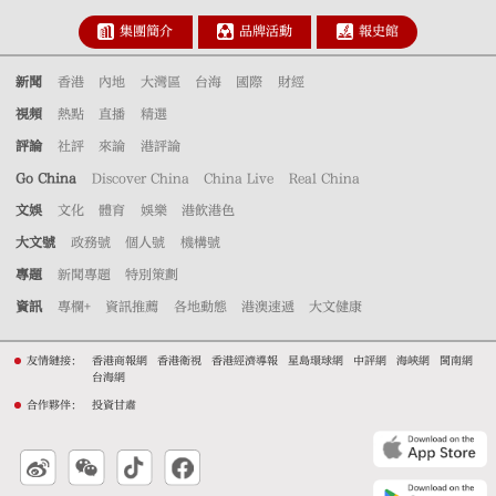
集團簡介
品牌活動
報史館
新聞
香港
內地
大灣區
台海
國際
財經
視頻
熱點
直播
精選
評論
社評
來論
港評論
Go China
Discover China
China Live
Real China
文娛
文化
體育
娛樂
港飲港色
大文號
政務號
個人號
機構號
專題
新聞專題
特別策劃
資訊
專欄+
資訊推薦
各地動態
港澳速遞
大文健康
友情鏈接：
香港商報網
香港衛視
香港經濟導報
星島環球網
中評網
海峽網
閩南網
台海網
合作夥伴：
投資甘肅