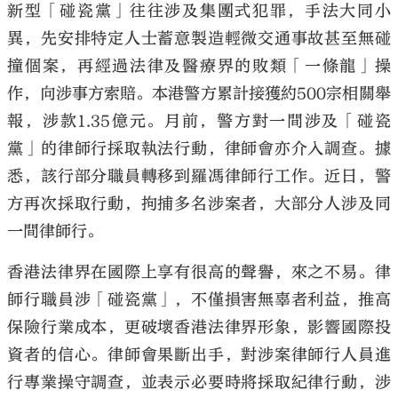
新型「碰瓷黨」往往涉及集團式犯罪，手法大同小
異，先安排特定人士蓄意製造輕微交通事故甚至無碰
撞個案，再經過法律及醫療界的敗類「一條龍」操
作，向涉事方索賠。本港警方累計接獲約500宗相關舉
大公文匯
報，涉款1.35億元。月前，警方對一間涉及「碰瓷
黨」的律師行採取執法行動，律師會亦介入調查。據
悉，該行部分職員轉移到羅馮律師行工作。近日，警
方再次採取行動，拘捕多名涉案者，大部分人涉及同
一間律師行。
香港法律界在國際上享有很高的聲譽，來之不易。律
師行職員涉「碰瓷黨」，不僅損害無辜者利益，推高
保險行業成本，更破壞香港法律界形象，影響國際投
資者的信心。律師會果斷出手，對涉案律師行人員進
行專業操守調查，並表示必要時將採取紀律行動，涉