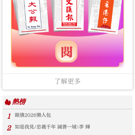
了解更多
熱榜
1
銀債2026懶人包
2
如是我見/忠義千年 誠善一城\李 輝