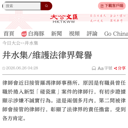
下載客戶端
首頁
白海豚
新聞
視頻
評論
Go Chin
今日大公
井水集
>>
井水集/維護法律界聲譽
2026.06.26
04:28
字號
分享
律師會近日接管羅馮律師事務所，原因是有職員曾任
職於捲入新型「碰瓷黨」案件的律師行，有初步證據
顯示涉嫌不誠實行為。這是兩個多月內，第二間被律
師會接管的律師行，彰顯了法律界的責任擔當，受到
各方肯定。