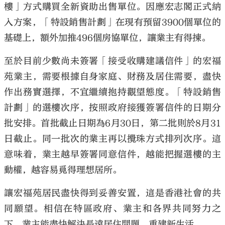
樓」方式購買全新資助出售單位。因應宏志閣正式納
入方案，「特設銷售計劃」在現有預留3900個單位的
基礎上，額外加推496個房協單位，讓業主有得揀。
至於目前少數尚未簽署「接受收購建議信件」的宏福
苑業主，需要根據自身家庭、財務及居住需要，盡快
作出務實選擇，不宜繼續抱持觀望態度。「特設銷售
計劃」的選樓次序，按照政府接獲簽署信件的日期分
批安排。首批截止日期為6月30日，第二批則於8月31
日截止。同一批次的業主再以攪珠方式排列次序。這
意味着，業主越早簽署同意信件，越能把握選樓的主
動權，越容易覓得理想居所。
讓宏福苑居民盡快得到妥善安置，這是香港社會的共
同願望。相信在特區政府、業主和各界共同努力之
下，業主能盡快解決長遠居住問題，重建新生活。