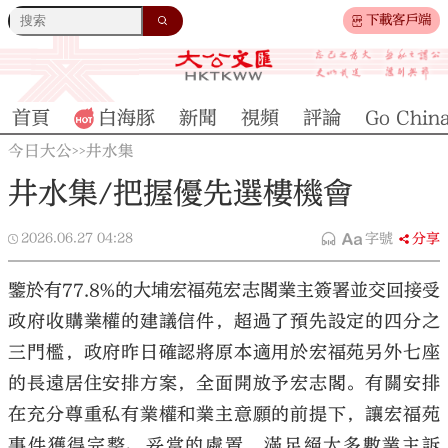
下載客戶端
首頁
白海豚
新聞
視頻
評論
Go Chin
今日大公
井水集
>>
井水集/把握優先選樓機會
2026.06.27
04:28
字號
分享
鑒於有77.8%的大埔宏福苑宏志閣業主簽署並交回接受
政府收購業權的建議信件，超過了預先設定的四分之
三門檻，政府昨日確認將原本適用於宏福苑另外七座
的長遠居住安排方案，全面開放予宏志閣。有關安排
在充分尊重私有業權和業主意願的前提下，讓宏福苑
事件獲得完整、妥當的處置，滿足絕大多數業主訴