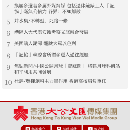
4
換屆參選者多屬外媒網媒 包括退休鐘錶工人 「記
協」毫無公信力 各界：不如解散
5
井水集/不轉型，死路一條
6
港區人大代表安徽考察文旅融合發展
7
美國踏入泥潭 翻臉大罵以色列
8
「記協」執委會所謂參選人過往經歷
9
焦點新聞/中國公開月球「寶藏圖」 將建月球科研站
和平利用共同發展
10
社評/發揮創科主力軍作用 香港高校肩負重任
集團簡介
品牌活動
報史館