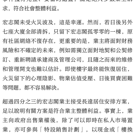
求，符合社會整體利益。
宏志閣未受火災波及，這是幸運。然而，若日後另外
七座大廈全部清拆，只留下宏志閣孤零零的一棟，原
大公文匯
有社區網絡不復存在，更重要的是，業主將面對財務
風險和不確定的未來，例如需獨立面對地契和公契修
訂、重新聘請承建商及管理公司，且隨之而來的維修
和管理開支也難以估計。即使樓宇最終能恢復居住，
火災留下的心理陰影、物業估值受壓、日後買賣困難
等問題，都不容易解決。
超過四分之三的宏志閣業主接受長遠居住安排方案，
足以說明有關方案是符合業主整體利益。事實上，業
主向政府出售業權後，除了可以即時在私人市場置
業，亦可參與「特設銷售計劃」，以現金或「樓換