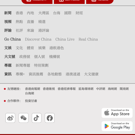
新聞
香港
內地
大灣區
台海
國際
財經
視頻
熱點
直播
精選
評論
社評
來論
港評論
Go China
Discover China
China Live
Real China
文娛
文化
體育
娛樂
港飲港色
大文號
政務號
個人號
機構號
專題
新聞專題
特別策劃
資訊
專欄+
資訊推薦
各地動態
港澳速遞
大文健康
友情鏈接：
香港商報網
香港衛視
香港經濟導報
星島環球網
中評網
海峽網
閩南網
台海網
合作夥伴：
投資甘肅