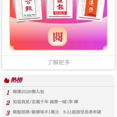
了解更多
熱榜
1
銀債2026懶人包
2
如是我見/忠義千年 誠善一城\李 輝
3
銀髮經濟/銀債每手1萬元 8‧21起接受長者申請