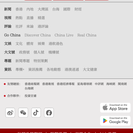
新聞
香港
內地
大灣區
台海
國際
財經
視頻
熱點
直播
精選
評論
社評
來論
港評論
Go China
Discover China
China Live
Real China
文娛
文化
體育
娛樂
港飲港色
大文號
政務號
個人號
機構號
專題
新聞專題
特別策劃
資訊
專欄+
資訊推薦
各地動態
港澳速遞
大文健康
友情鏈接：
香港商報網
香港衛視
香港經濟導報
星島環球網
中評網
海峽網
閩南網
台海網
合作夥伴：
投資甘肅