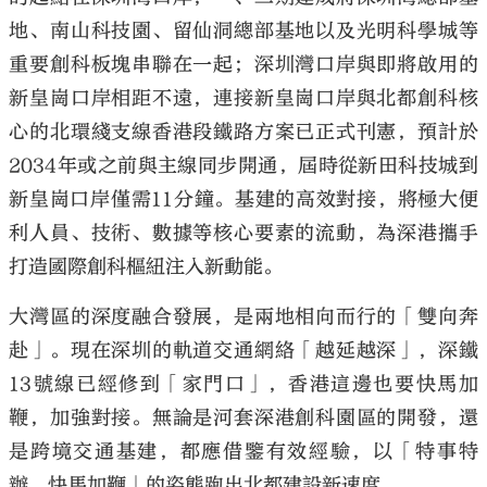
地、南山科技園、留仙洞總部基地以及光明科學城等
重要創科板塊串聯在一起；深圳灣口岸與即將啟用的
新皇崗口岸相距不遠，連接新皇崗口岸與北都創科核
心的北環綫支線香港段鐵路方案已正式刊憲，預計於
2034年或之前與主線同步開通，屆時從新田科技城到
新皇崗口岸僅需11分鐘。基建的高效對接，將極大便
利人員、技術、數據等核心要素的流動，為深港攜手
打造國際創科樞紐注入新動能。
大灣區的深度融合發展，是兩地相向而行的「雙向奔
赴」。現在深圳的軌道交通網絡「越延越深」，深鐵
13號線已經修到「家門口」，香港這邊也要快馬加
鞭，加強對接。無論是河套深港創科園區的開發，還
是跨境交通基建，都應借鑒有效經驗，以「特事特
辦、快馬加鞭」的姿態跑出北都建設新速度。