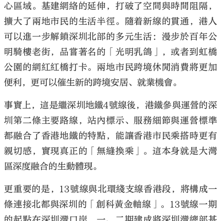
心區域。基建網絡的延伸，打破了空間與時間阻隔，
擴大了兩地市民的生活半徑。隨着新線的貫通，港人
可以進一步解鎖深圳北部的多元生活：漫步於百年公
明騎樓老街，品嘗著名的「光明乳鴿」，或者到虹橋
大公文匯
公園的網紅紅橋打卡。兩地市民跨境休閒消費將更加
便利，更可以催生新的跨境安居、就業機會。
事實上，這是繼深圳地鐵4號線後，港鐵參與運營的深
圳第二條主要路線，站內標示、服務細節與運營標準
都融合了香港地鐵的特點，能讓香港市民乘搭時更有
親切感，實現真正的「無縫換乘」。這本身就是大灣
區深度融合的生動體現。
更重要的是，13號線與北環綫支線香港段，將構成一
條連接北都與深圳的「創科黃金軸線」。13號線一期
的起點在深圳灣口岸，一、二期建成將深圳灣總部基