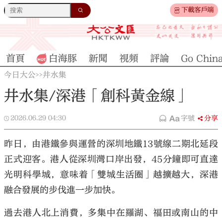
下載客戶端
首頁
白海豚
新聞
視頻
評論
Go Chin
今日大公
井水集
>>
井水集/深港「創科黃金線」
2026.06.29
04:30
字號
分享
昨日，由港鐵參與運營的深圳地鐵13號線二期北延段
正式迎客。港人從深圳灣口岸出發，45分鐘即可直達
光明科學城，意味着「雙城生活圈」越擴越大，深港
融合發展的步伐進一步加快。
過去港人北上消費，多集中在羅湖、福田或南山的中