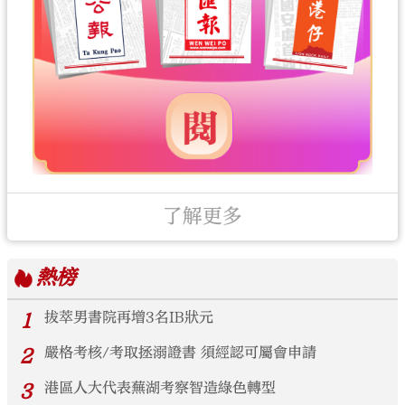
了解更多
熱榜
1
拔萃男書院再增3名IB狀元
2
嚴格考核/考取拯溺證書 須經認可屬會申請
3
港區人大代表蕪湖考察智造綠色轉型