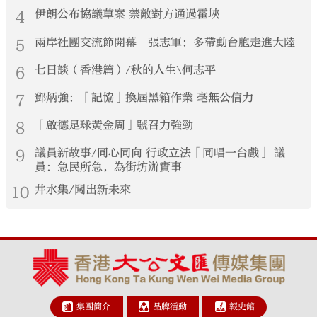
4
伊朗公布協議草案 禁敵對方通過霍峽
5
兩岸社團交流節開幕 張志軍：多帶動台胞走進大陸
6
七日談（香港篇）/秋的人生\何志平
7
鄧炳強：「記協」換屆黑箱作業 毫無公信力
8
「啟德足球黃金周」號召力強勁
9
議員新故事/同心同向 行政立法「同唱一台戲」 議
員：急民所急，為街坊辦實事
10
井水集/闖出新未來
集團簡介
品牌活動
報史館