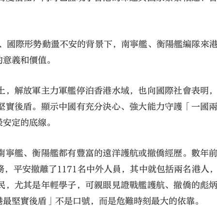
進、國際形勢動盪不安的背景下，南寧艦、衡陽艦編隊來
的意義和價值。
土，解放軍主力軍艦停泊香港水域，也向國際社會表明
堅實後盾。顯示中國有充分決心、強大能力守護「一國
榮安定的底線。
南寧艦、衡陽艦都有豐富的遠洋護航或撤僑經歷。數年
，平安撤離了1171名中外人員，其中就包括兩名港人
民，尤其是年輕學子，可親眼見證戰艦護航、撤僑的彪
港最堅實後盾」不是口號，而是危難時刻最大的依靠。