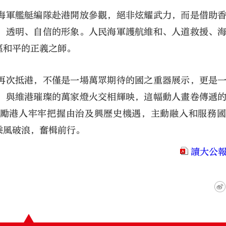
海軍艦艇編隊赴港開放參觀，絕非炫耀武力，而是借助
、透明、自信的形象。人民海軍護航維和、人道救援、
區和平的正義之師。
再次抵港，不僅是一場萬眾期待的國之重器展示，更是
，與維港璀璨的萬家燈火交相輝映，這幅動人畫卷傳遞
激勵港人牢牢把握由治及興歷史機遇，主動融入和服務
乘風破浪，奮楫前行。
讀大公報