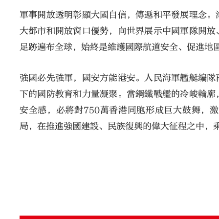
軍事開放透明彰顯大國自信，傳遞和平發展理念。
大都市和開放窗口優勢，向世界展示中國軍隊開放
足跡遍布全球，始終是維護國際航道安全、促進地
強國必先強軍，國安方能港安。人民海軍艦艇編隊
下的國防教育和力量凝聚。當鋼鐵戰艦的冷峻輪廓
安全感，必將對750萬香港同胞形成巨大鼓舞，
局，在推進強國建設、民族復興的偉大征程之中，