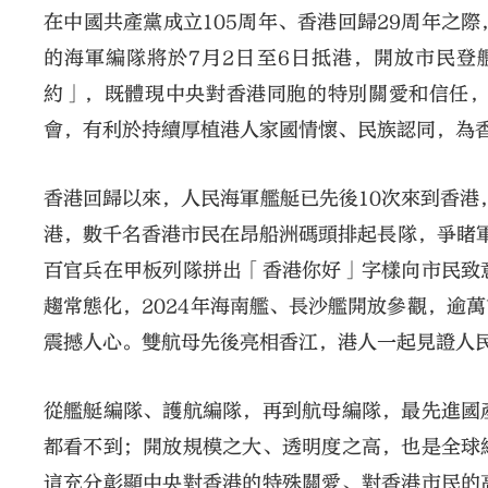
在中國共產黨成立105周年、香港回歸29周年之
的海軍編隊將於7月2日至6日抵港，開放市民
約」，既體現中央對香港同胞的特別關愛和信任
會，有利於持續厚植港人家國情懷、民族認同，為
香港回歸以來，人民海軍艦艇已先後10次來到香港
港，數千名香港市民在昂船洲碼頭排起長隊，爭睹軍
百官兵在甲板列隊拼出「香港你好」字樣向市民致
趨常態化，2024年海南艦、長沙艦開放參觀，逾
震撼人心。雙航母先後亮相香江，港人一起見證人
從艦艇編隊、護航編隊，再到航母編隊，最先進國
都看不到；開放規模之大、透明度之高，也是全球
這充分彰顯中央對香港的特殊關愛、對香港市民的