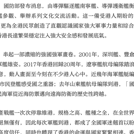
際，國防部發布消息，由導彈驅逐艦南寧艦、導彈護衛艦
登艦參觀、舉辦系列文化交流活動。這一備受港人期盼
，更為全港民眾創造了直觀認識國家強大軍事力量和綜
香港長遠繁榮穩定注入強大安全感和發展底氣。
，串起一部濃縮的強國強軍畫卷。2001年，深圳艦、豐
大公文匯
艦雄姿。2017年香港回歸20周年，遼寧艦航母編隊踏
意，動人畫面至今刻在不少港人心中。近幾年海軍艦艇
萬市民登艦感受國之重器；去年山東艦航母編隊到港，「
民海軍從近海防禦邁向遠海防衛的歷史性跨越。
產戰艦一次次停靠維港，規格之高、艦種之全，在全世
絕無僅有，因此每次軍艦到港，都成了全國軍迷翹首以
高度信任，同時也體現了香港的命運與國家緊緊相連、