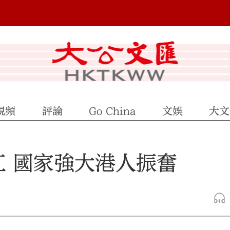
視頻
評論
Go China
文娛
大文
江 國家強大港人振奮