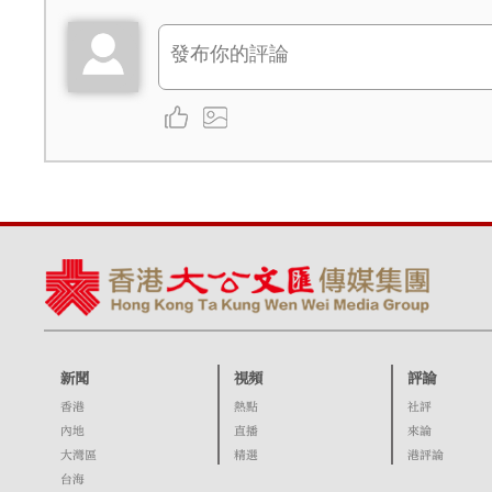
新聞
視頻
評論
香港
熱點
社評
內地
直播
來論
大灣區
精選
港評論
台海