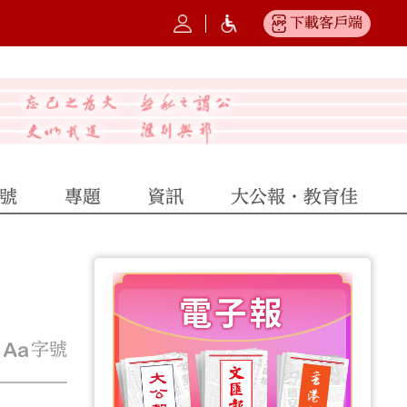
下載客戶端
號
專題
資訊
大公報·教育佳
字號