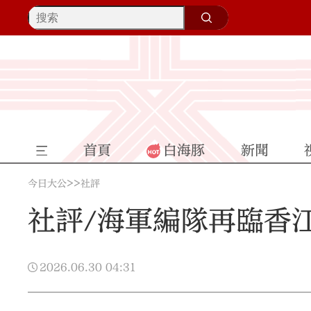
首頁
白海豚
新聞
>>
今日大公
社評
社評/海軍編隊再臨香
2026.06.30
04:31