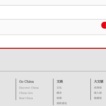
Go China
文娛
大文號
Discover China
文化
政務號
China Live
體育
個人號
Real China
娛樂
機構號
港飲港色