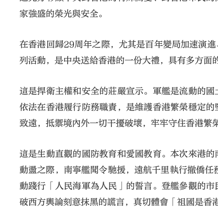
家強盛的榮光與安全。
在香港回歸29周年之際，尤其是百年變局加速演
列活動，是中央送給香港的一份大禮，具有多方面
這是捍衛主權和安全的莊嚴宣示。軍艦是流動的國
依法在香港履行防務職責，是維護香港繁榮穩定的
致遠，抵禦境內外一切干擾破壞，牢牢守住香港繁
這是生動直觀的國防教育和愛國教育。本次來港的
動盪之際，南寧艦聞令馳援，遠航千里執行撤僑任務
動踐行「人民海軍為人民」的誓言。登艦參觀的市
破西方輿論刻意抹黑的謊言，真切體會「祖國是香