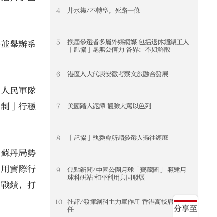
4
井水集/不轉型，死路一條
5
換屆參選者多屬外媒網媒 包括退休鐘錶工人
港並舉辦系
「記協」毫無公信力 各界：不如解散
6
港區人大代表安徽考察文旅融合發展
，人民軍隊
兩制」行穩
7
美國踏入泥潭 翻臉大罵以色列
8
「記協」執委會所謂參選人過往經歷
前蘇丹局勢
，用實際行
9
焦點新聞/中國公開月球「寶藏圖」 將建月
球科研站 和平利用共同發展
炳戰績，打
10
社評/發揮創科主力軍作用 香港高校肩負重
分享至
任