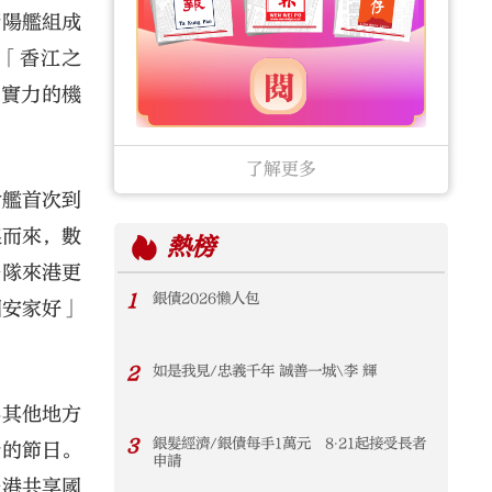
衡陽艦組成
的「香江之
合實力的機
了解更多
倉艦首次到
浪而來，數
熱榜
編隊來港更
1
銀債2026懶人包
國安家好」
2
如是我見/忠義千年 誠善一城\李 輝
界其他地方
3
銀髮經濟/銀債每手1萬元 8‧21起接受長者
盼的節日。
申請
香港共享國