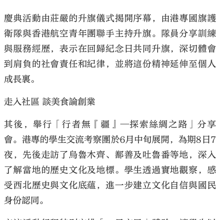
慶典活動由莊嚴的升旗儀式揭開序幕，由港專國旗護
衛隊與香港航空青年團聯手主持升旗。隊員分享訓練
與服務經歷，表示在回歸紀念日共同升旗，深切體會
到肩負的社會責任和紀律，並將這份精神延伸至個人
成長裏。
走入社區 談美食論創業
其後，舉行「行者無『疆』—探索絲綢之路」分享
會。港專的學生交流考察團於6月中旬展開，為期8日7
夜，先後走訪了烏魯木齊、鄯善及吐魯番等地，深入
了解當地的歷史文化及地標。學生透過實地觀察，感
受西北歷史與文化底蘊，進一步建立文化自信與國民
身份認同。