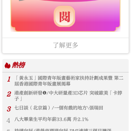
了解更多
熱榜
1
「黃永玉」國際青年版畫藝術家扶持計劃成果豐 第二
屆香港國際青年版畫展揭幕
2
港產創新研發❶/中大研量產3D芯片 突破歐美「卡脖
子」
3
七日談（北京篇）/一個有戲的地方\張瑞田
4
八大畢業生平均年薪33.6萬 升2.1%
持續向好/港營商環境向好 PMI連續三個月擴張