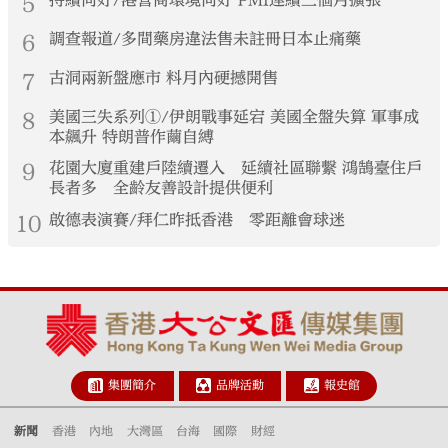
5
6
調查報道/多間藥房違法售未註冊日本止痛藥
7
古洞兩新盤應市 料月內硬撼開售
8
美國三失系列①/伊朗戰事延宕 美國全盤失算 軍事成
本飆升 特朗普作繭自縛
9
花園大廈重建戶陸續遷入 延續社區聯繫 鴻鵠臺住戶
長者多 全齡友善設計提供便利
10
啟德表演賽/拜仁昨抵香港 零距離會球迷
集團簡介
品牌活動
報史館
新聞
香港
內地
大灣區
台海
國際
財經