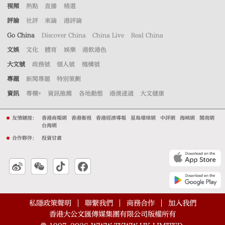
視頻
熱點
直播
精選
評論
社評
來論
港評論
Go China
Discover China
China Live
Real China
文娛
文化
體育
娛樂
港飲港色
大文號
政務號
個人號
機構號
專題
新聞專題
特別策劃
資訊
專欄+
資訊推薦
各地動態
港澳速遞
大文健康
友情鏈接：
香港商報網
香港衛視
香港經濟導報
星島環球網
中評網
海峽網
閩南網
台海網
合作夥伴：
投資甘肅
私隱政策聲明
聯繫我們
商務合作
加入我們
香港大公文匯傳媒集團有限公司版權所有