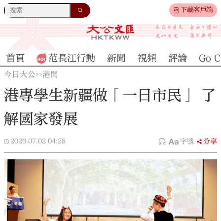
下載客戶端
首頁
范長江行動
新聞
視頻
評論
Go C
今日大公
港聞
>>
港專學生新疆做「一日市民」 了
解國家發展
2026.07.02
04:28
字號
分享