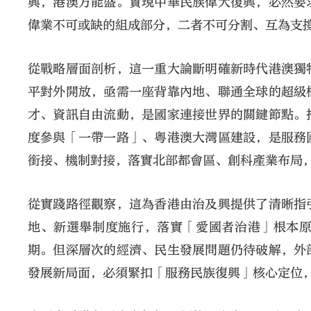
興，港澳方能盛。實現中華民族偉大復興，必然要
偉業不可或缺的組成部分，二者不可分割、互為支
從戰略層面剖析，這一重大論斷明確新時代港澳獨
平對外開放，亟需一座背靠內地、聯通全球的超級
才、資訊自由流動，是國家連接世界的關鍵節點。
度參與「一帶一路」、粵港澳大灣區建設，是服務
銜接、機制對接，落實北部都會區、創科產業布局
從實踐路徑觀察，這為香港由治及興提供了清晰指
地、新選舉制度施行，落實「愛國者治港」根本
期。但深層次的經濟、民生發展問題仍待破解，外
發展新局面，必須緊扣「服務民族復興」核心定位