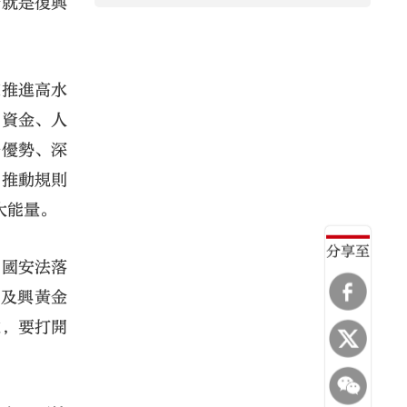
身就是復興
家推進高水
，資金、人
升優勢、深
，推動規則
大能量。
分享至
，國安法落
治及興黃金
遠，要打開