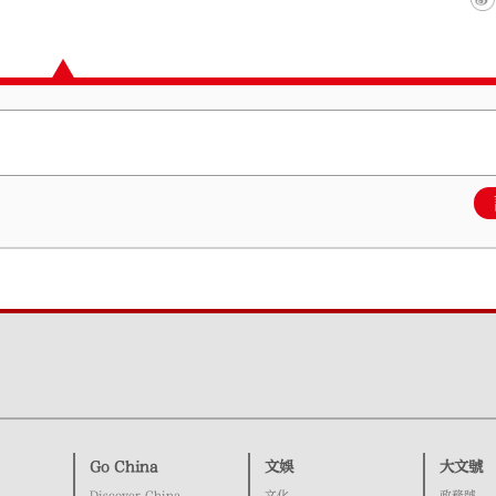
Go China
文娛
大文號
Discover China
文化
政務號