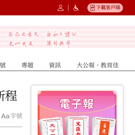
下載客戶端
號
專題
資訊
大公報·教育佳
新程
字號