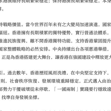
求港澳維持長期繁榮穩定；保持港澳長期繁榮穩定，本
撐。
特戰略價值。當今世界百年未有之大變局加速演進，國
樞紐。香港擁有長期積累的獨特優勢，實行普通法體系
推進民族復興，離不開香港獨特功能，支持香港鞏固提
國家整體戰略的必然安排。中央持續出台各項惠港舉措
，正是為香港搭建更大舞台，讓香港在強國建設中釋放更
引。過去數年，香港歷經風雨洗禮，在中央堅定支持下
原則，社會秩序恢復、發展環境重歸穩定，正式邁入由
部勢力干擾破壞從未停歇，「一國兩制」實踐要行穩致
，找準自身發展坐標。