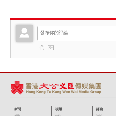
新聞
視頻
評論
香港
熱點
社評