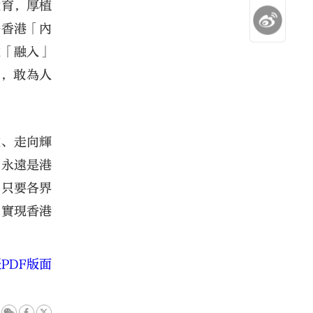
教育，厚植
好香港「內
化「融入」
手，敢為人
難、走向輝
國永遠是港
，只要各界
中實現香港
PDF版面