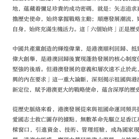
地，蘊藏着彌足珍貴的成功密碼，就是：矢志追求
擔歷史使命，始終掌握戰略主動；順應發展潮流，
自身，始終充滿生機活力。這「六個始終」正是歷
中國共產黨創造的輝煌偉業，是港澳順利回歸、抵
偉大創舉，是港澳回歸後實現蓬勃發展的核心制度
堅強的後盾。但港澳發展的意義和層次遠不止於此
興的內在要求」這一重大論斷，深刻揭示祖國與港
新定位，賦予港澳更大的戰略使命，蘊含深厚的歷
從歷史脈絡來看，港澳發展從來與祖國命運同頻共
愛國志士救亡圖存的據點，無數革命先驅立足香江
樑窗口，引進資金、技術、管理經驗，成為國家