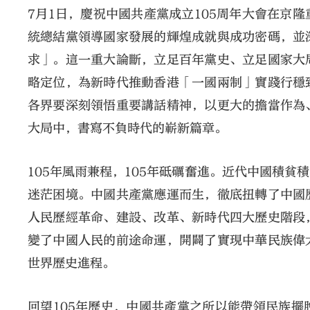
7月1日，慶祝中國共產黨成立105周年大會在京
統總結黨領導國家發展的輝煌成就與成功密碼，並
求」。這一重大論斷，立足百年黨史、立足國家大
略定位，為新時代推動香港「一國兩制」實踐行穩
各界要深刻領悟重要講話精神，以更大的擔當作為
大局中，書寫不負時代的嶄新篇章。
105年風雨兼程，105年砥礪奮進。近代中國積
迷茫困境。中國共產黨應運而生，徹底扭轉了中國
人民歷經革命、建設、改革、新時代四大歷史階段
變了中國人民的前途命運，開闢了實現中華民族偉
世界歷史進程。
回望105年歷史，中國共產黨之所以能帶領民族