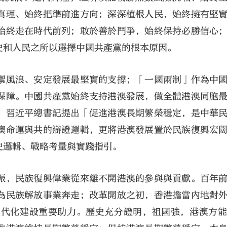
真理、始終把準前進方向；深深植根人民，始終擁有堅
始終走在時代前列；敢於善於鬥爭，始終保持必勝信心
史和人民之所以選擇中國共產黨的根本原因。
禦風浪、安定發展最堅實的支撐；「一國兩制」作為中
保障。中國共產黨始終支持港澳發展，做全體港澳同胞
，習近平總書記提出「促進港澳長期繁榮穩定，是中華
澳命運與共的辯證邏輯，更將港澳發展置於民族復興宏
史邏輯、戰略考量與實踐指引。
振，民族復興偉業從來離不開港澳的參與與貢獻。百年
為民族解放事業奔走；改革開放之初，香港擔當內地對
現代化建設重要助力。歷史充分證明，祖國強，港澳方