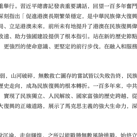
隆重舉行。習近平總書記發表重要講話，回望一百多年奮
深刻指出「促進港澳長期繁榮穩定，是中華民族偉大復
局、立足港澳未來，前所未有地提升了港澳在民族復興
致遠、助力強國建設提供了根本指引。站在新的歷史節
、更強烈的使命意識、更堅定的前行步伐，在融入和服
大公文匯
貧積弱，山河破碎，無數救亡圖存的嘗試皆以失敗告終，民
歷史走向，成為民族復興的根本轉折。一百多年來，中
，實現了民族獨立、人民解放、國家富強的歷史跨越，
大復興的正確道路，展示了馬克思主義的強大生命力，
擺脫沉淪、走向輝煌，之所以能戰勝無數風險挑戰、始終