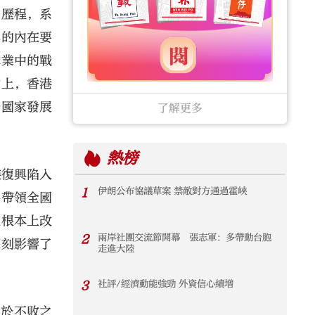
鬥歷程，系
興的內在要
偉業中的戰
點上，香港
務國家發展
了解更多
熱榜
族復興陷入
1
伊朗公布協議草案 禁敵對方通過霍峽
共帶領全國
從根本上改
2
兩岸社團交流節開幕 張志軍：多帶動台胞
深刻影響了
走進大陸
3
社評/經濟動能強勁 外資信心續增
立於不敗之