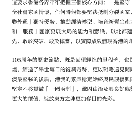
這要求香港各界牢牢把握三個核心方向：一是堅守
全社會家國情懷，任何時候都要堅決抵制分裂國家
聯外通」獨特優勢，推動經濟轉型、培育新質生產
和「服務」國家發展大局的能力和意識，以北都
先、敢於突破、敢於擔當，以實際成效體現香港的
105周年的歷史節點，既是回望輝煌的里程碑，
煌，締造了舉世矚目的復興奇跡，更以戰略遠見開
澳最堅強的後盾，港澳的繁榮穩定始終與民族復興
堅定不移貫徹「一國兩制」，鞏固由治及興良好態
更大的價值，綻放東方之珠更加奪目的光彩。