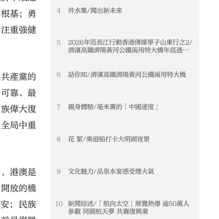
4
井水集/闖出新未來
實根基；勇
；注重強健
5
2026年范長江行動香港傳媒學子山東行之2/
濟濱高鐵濟陽黃河公鐵兩用特大橋年底通車
黃河天塹變通途 港生見證大國基建實力
6
話你知/濟濱高鐵濟陽黃河公鐵兩用特大橋
國共產黨的
最可靠、最
7
親身體驗/毫米裏的「中國速度」
民族偉大復
闊全局中重
8
花 絮/乘遊船打卡大明湖夜景
前，港澳是
9
文化魅力/品泉水宴感受煙火氣
外開放的橋
能安；民族
10
新聞綜述/「航向太空」展覽熱爆 逾50萬人
參觀 同圓航天夢 共襄復興業