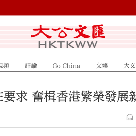
視頻
評論
Go China
文娛
大文
在要求 奮楫香港繁榮發展