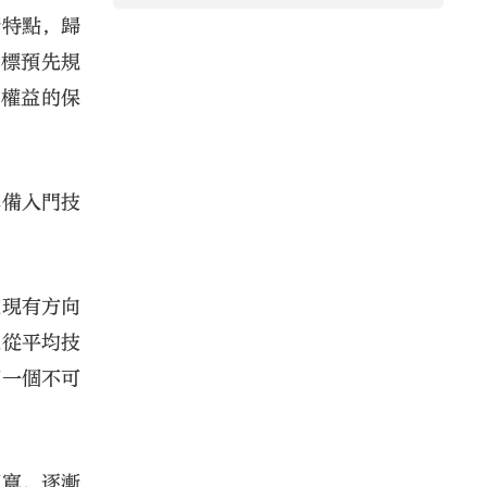
術特點，歸
對標預先規
者權益的保
具備入門技
在現有方向
象從平均技
下一個不可
拓寬，逐漸