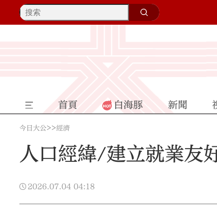
首頁
白海豚
新聞
>>
今日大公
經濟
人口經緯/建立就業友好
2026.07.04
04:18