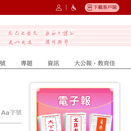
下載客戶端
號
專題
資訊
大公報·教育佳
字號