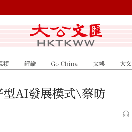
視頻
評論
Go China
文娛
大文
型AI發展模式\蔡昉