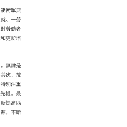
智能衝擊無
而就、一勞
，對勞動者
充和更新培
式。無論是
。其次，技
，特別注重
握先機。最
不斷提高匹
資源，不斷