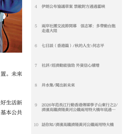
4
伊朗公布協議草案 禁敵對方通過霍峽
5
兩岸社團交流節開幕 張志軍：多帶動台胞
走進大陸
6
七日談（香港篇）/秋的人生\何志平
7
社評/經濟動能強勁 外資信心續增
位置。未來
8
井水集/闖出新未來
美好生活新
9
2026年范長江行動香港傳媒學子山東行之2/
濟濱高鐵濟陽黃河公鐵兩用特大橋年底通車
升基本公共
黃河天塹變通途 港生見證大國基建實力
10
話你知/濟濱高鐵濟陽黃河公鐵兩用特大橋