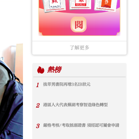
了解更多
熱榜
1
拔萃男書院再增3名IB狀元
2
港區人大代表蕪湖考察智造綠色轉型
3
嚴格考核/考取拯溺證書 須經認可屬會申請