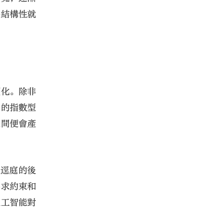
是結構性就
顯化。除非
能的指數型
之間便會產
相逕庭的後
要求約束和
人工智能對