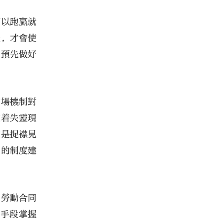
可以跑贏就
報，才會使
，預先做好
市場機制對
在着失靈現
愈是捉襟見
關的制度建
、勞動合同
術手段掌握