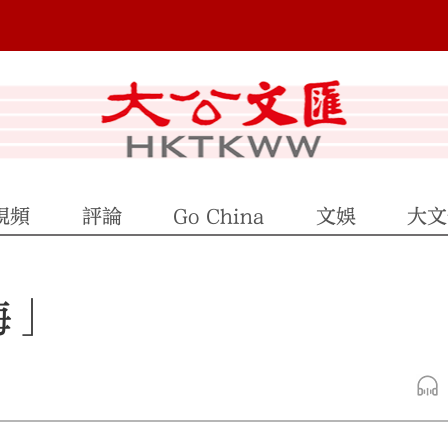
視頻
評論
Go China
文娛
大文
海」