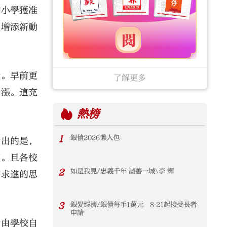
中小學獲准
紐增添新動
合。早前更
了解更多
高漲。這充
熱榜
1
銀債2026懶人包
指出的是，
額。且各校
2
如是我見/忠義千年 誠善一城\李 輝
中求進的思
3
銀髮經濟/銀債每手1萬元 8‧21起接受長者
申請
舍由學校自