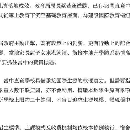
扎實落地成效。教育局局長蔡若蓮透露，已有48間直資
式從專上教育下沉至基礎教育層面，為建設國際教育樞
屆政府主動出擊，既有政策上的創新，更有行動上的配
響，當地家長對子女來港就讀、銜接本地升學體系熱情
大公文匯
界要抓住當中的寶貴機遇。
，當中直資學校具備承接國際生源的軟硬實力。但需要
學童人數下跌無關，亦不會動用、擠壓本地學生原有學
所學校上限約二十餘個，不盲目追求生源規模，體現穩
招生標準、上課模式及收費機制均依校本條例執行，宿