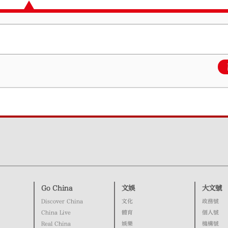
Go China
文娛
大文號
Discover China
文化
政務號
China Live
體育
個人號
Real China
娛樂
機構號