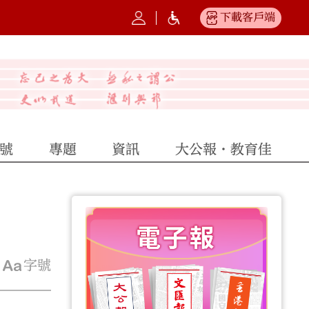
下載客戶端
號
專題
資訊
大公報·教育佳
字號