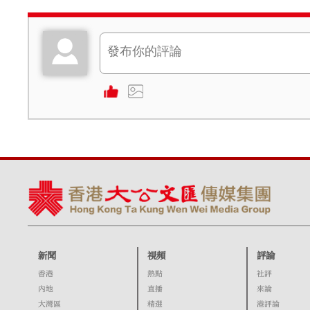
新聞
視頻
評論
香港
熱點
社評
內地
直播
來論
大灣區
精選
港評論