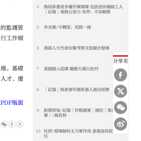
4
換屆參選者多屬外媒網媒 包括退休鐘錶工人
「記協」毫無公信力 各界：不如解散
切的監護管
5
井水集/不轉型，死路一條
試行工作順
6
港區人大代表安徽考察文旅融合發展
分享至
思維。基礎
7
美國踏入泥潭 翻臉大罵以色列
際人才、優
8
「記協」執委會所謂參選人過往經歷
PDF版面
9
新聞背後/記協「炒散雜軍」操控「黑箱選
舉」\梅若林
10
社評/發揮創科主力軍作用 香港高校肩負重
任