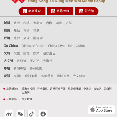
集團簡介
品牌活動
報史館
新聞
香港
內地
大灣區
台海
國際
財經
視頻
熱點
直播
精選
評論
社評
來論
港評論
Go China
Discover China
China Live
Real China
文娛
文化
體育
娛樂
港飲港色
大文號
政務號
個人號
機構號
專題
新聞專題
特別策劃
資訊
專欄+
資訊推薦
各地動態
港澳速遞
大文健康
友情鏈接：
香港商報網
香港衛視
香港經濟導報
星島環球網
中評網
海峽網
閩南網
台海網
合作夥伴：
投資甘肅