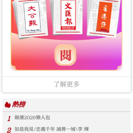
了解更多
熱榜
1
銀債2026懶人包
2
如是我見/忠義千年 誠善一城\李 輝