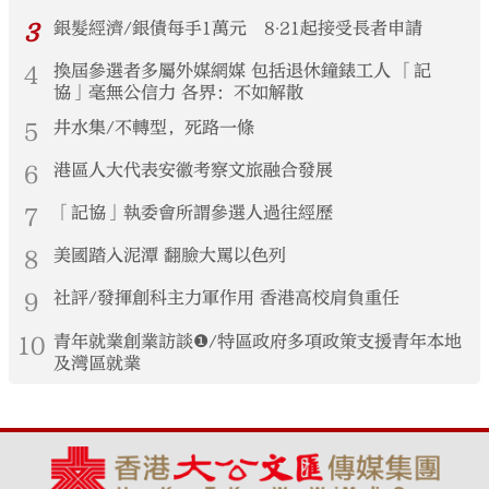
3
銀髮經濟/銀債每手1萬元 8‧21起接受長者申請
4
換屆參選者多屬外媒網媒 包括退休鐘錶工人 「記
協」毫無公信力 各界：不如解散
5
井水集/不轉型，死路一條
6
港區人大代表安徽考察文旅融合發展
7
「記協」執委會所謂參選人過往經歷
8
美國踏入泥潭 翻臉大罵以色列
9
社評/發揮創科主力軍作用 香港高校肩負重任
10
青年就業創業訪談❶/特區政府多項政策支援青年本地
及灣區就業