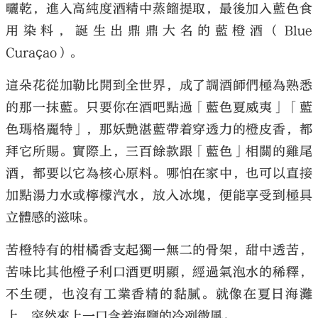
曬乾，進入高純度酒精中蒸餾提取，最後加入藍色食
用染料，誕生出鼎鼎大名的藍橙酒（Blue
Curaçao）。
這朵花從加勒比開到全世界，成了調酒師們極為熟悉
的那一抹藍。只要你在酒吧點過「藍色夏威夷」「藍
色瑪格麗特」，那妖艷湛藍帶着穿透力的橙皮香，都
拜它所賜。實際上，三百餘款跟「藍色」相關的雞尾
酒，都要以它為核心原料。哪怕在家中，也可以直接
加點湯力水或檸檬汽水，放入冰塊，便能享受到極具
立體感的滋味。
苦橙特有的柑橘香支起獨一無二的骨架，甜中透苦，
苦味比其他橙子利口酒更明顯，經過氣泡水的稀釋，
不生硬，也沒有工業香精的黏膩。就像在夏日海灘
上，突然來上一口含着海鹽的冷冽微風。