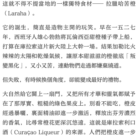
這就不得不提當地的一樣獨特食材── 拉臘哈苦橙
（Laraha）。
它的誕生，簡直是造物主開的玩笑。早在一五二七
年，西班牙人雄心勃勃將瓦倫西亞甜橙種子帶上船，
大公文匯
打算在庫拉索這片新大陸上大幹一場。結果加勒比火
辣辣的太陽和乾燥氣候，讓原本甜滋滋的橙徹底「叛
變黑化」，又小又苦，連動物們走過都嫌棄繞道。
但失敗，有時候換個角度，卻能變成最好的禮物。
大自然給它關上一扇門，又把所有才華和靈氣都賦予
在了那厚實、粗糙的綠色果皮上。別看不能吃，橙皮
經過暴曬，裏面精油卻進一步激活，釋放出芬芳濃烈
的香氣，比尋常橙花更深沉悠遠，這就是庫拉索利口
酒（Curaçao Liqueur）的來源。人們把橙皮進一步