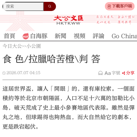
下載客戶端
首頁
白海豚
新聞
視頻
評論
Go Chin
今日大公
小公園
>>
食 色/拉臘哈苦橙\判 答
2026.07.07
04:15
字號
分享
這屆世界盃，讓人「開眼」的，還有庫拉索。一個面
積約等於北京市朝陽區，人口不足十六萬的加勒比小
島，破天荒成了史上最小參賽地區代表隊。雖然是彈
丸之地，但球踢得也夠熱血，而大自然給它的劇本，
更是跌宕起伏。