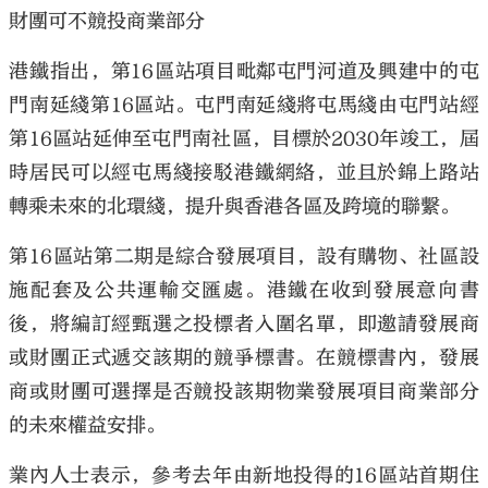
財團可不競投商業部分
港鐵指出，第16區站項目毗鄰屯門河道及興建中的屯
門南延綫第16區站。屯門南延綫將屯馬綫由屯門站經
第16區站延伸至屯門南社區，目標於2030年竣工，屆
時居民可以經屯馬綫接駁港鐵網絡，並且於錦上路站
轉乘未來的北環綫，提升與香港各區及跨境的聯繫。
第16區站第二期是綜合發展項目，設有購物、社區設
施配套及公共運輸交匯處。港鐵在收到發展意向書
後，將編訂經甄選之投標者入圍名單，即邀請發展商
或財團正式遞交該期的競爭標書。在競標書內，發展
商或財團可選擇是否競投該期物業發展項目商業部分
的未來權益安排。
業內人士表示，參考去年由新地投得的16區站首期住