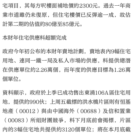
宅項目，其每方呎樓面補地價約2300元。過去一年商
業市道雖仍未復原，但住宅樓價已反彈逾一成，故估
計第二期的估值約80億至85億元。
本財年住宅供應料超額完成
政府今年初公布的本財年賣地計劃，賣地表內9幅住宅
用地、連同一鐵一局及私人市場的供應，料提供總潛
在供應單位約2.26萬個，而年度的供應目標為1.26萬
個單位。
資料顯示，政府於上季已成功售出東涌106A區住宅用
地，提供約990伙；上周五截標的洪水橋片區則有恒基
地產（00012）與由中國海外（00688）及信和置業
（00083）所組財團競爭，料下月底前會揭標，片區
內的3幅住宅地共提供約3120個單位；將在本月底截