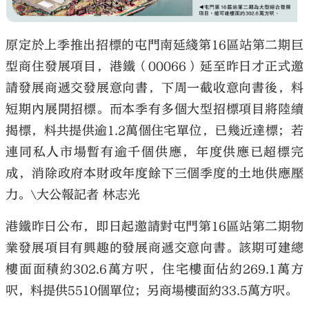
原定於上季推出招標的屯門南延綫第16區站第二期巨
型商住發展項目，港鐵（00066）延至昨日才正式邀
請發展商遞交發展意向書，下周一截收意向書後，料
大公文匯
短期內展開招標。而本季有多個大型招標項目將陸續
揭標，料共提供逾1.2萬個住宅單位，已幾近達標；若
連同私人市場暫有逾千個供應，年度供應已超標完
成，消除政府本財政年度餘下三個季度的土地供應壓
力。\大公報記者 林志光
港鐵昨日公布，即日起邀請對屯門第16區站第二期物
業發展項目有興趣的發展商遞交意向書。該期可建總
樓面面積約302.6萬方呎，住宅樓面佔約269.1萬方
呎，料提供5510個單位；另商場樓面約33.5萬方呎。