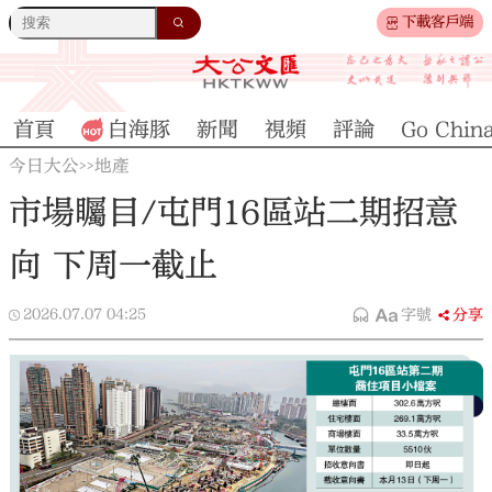
下載客戶端
首頁
白海豚
新聞
視頻
評論
Go Chin
今日大公
地產
>>
市場矚目/屯門16區站二期招意
向 下周一截止
2026.07.07
04:25
字號
分享