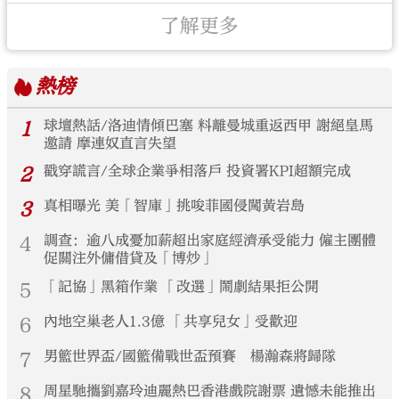
了解更多
熱榜
1
球壇熱話/洛迪情傾巴塞 料離曼城重返西甲 謝絕皇馬
邀請 摩連奴直言失望
2
戳穿謊言/全球企業爭相落戶 投資署KPI超額完成
3
真相曝光 美「智庫」挑唆菲國侵闖黃岩島
4
調查：逾八成憂加薪超出家庭經濟承受能力 僱主團體
促關注外傭借貸及「博炒」
5
「記協」黑箱作業 「改選」鬧劇結果拒公開
6
內地空巢老人1.3億 「共享兒女」受歡迎
7
男籃世界盃/國籃備戰世盃預賽 楊瀚森將歸隊
8
周星馳攜劉嘉玲迪麗熱巴香港戲院謝票 遺憾未能推出