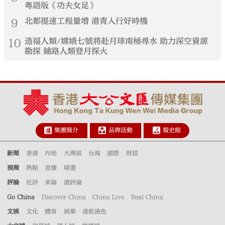
粵語版《功夫女足》
9
北都提速工程量增 港青入行好時機
10
造福人類/嫦娥七號將赴月球南極尋水 助力深空資源
勘探 鋪路人類登月探火
集團簡介
品牌活動
報史館
新聞
香港
內地
大灣區
台海
國際
財經
視頻
熱點
直播
精選
評論
社評
來論
港評論
Go China
Discover China
China Live
Real China
文娛
文化
體育
娛樂
港飲港色