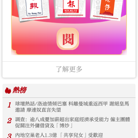
了解更多
熱榜
1
球壇熱話/洛迪情傾巴塞 料離曼城重返西甲 謝絕皇馬
邀請 摩連奴直言失望
2
調查：逾八成憂加薪超出家庭經濟承受能力 僱主團體
促關注外傭借貸及「博炒」
3
內地空巢老人1.3億 「共享兒女」受歡迎