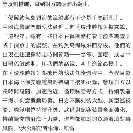
等反制措施，直到對方調頭駛出為止。
「侵闖釣魚島領海的漁船裏有不少是『熟面孔』。」
中國海警廈門艦執法員近日向《環球時報》披露說，
「這些年，總有一些日本右翼團體打着『漁業調查』
大公文匯
或『捕魚』的旗號，在釣魚島海域來回穿梭。他們的
出現往往選擇特定時間節點——春節、國慶，或者中
日關係敏感期。用我們的話說，叫『逢節必擾』。」
在《環球時報》跟隨巡航執法任務過程中，全程目擊
日本海上保安廳艦船的持續干擾與挑釁，發現日方以
長時間尾隨、加速貼近、循環喊話等方式，持續製造
干擾、刻意攪動局勢。日方不斷列裝大型、新型巡視
船，艦艇噸位持續升級、武備與配套裝置全面強化，
持續擴充前沿海上力量，這些都加劇釣魚島海域對峙
風險。\大公報記者朱燁、凱雷