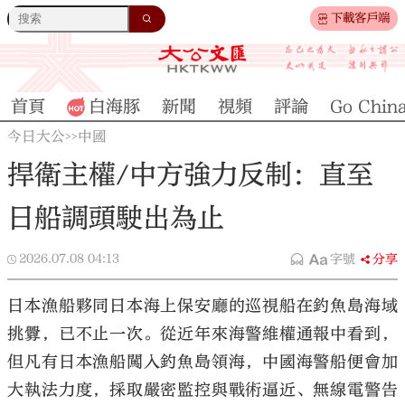
下載客戶端
首頁
白海豚
新聞
視頻
評論
Go Chin
今日大公
中國
>>
捍衛主權/中方強力反制：直至
日船調頭駛出為止
2026.07.08
04:13
字號
分享
日本漁船夥同日本海上保安廳的巡視船在釣魚島海域
挑釁，已不止一次。從近年來海警維權通報中看到，
但凡有日本漁船闖入釣魚島領海，中國海警船便會加
大執法力度，採取嚴密監控與戰術逼近、無線電警告