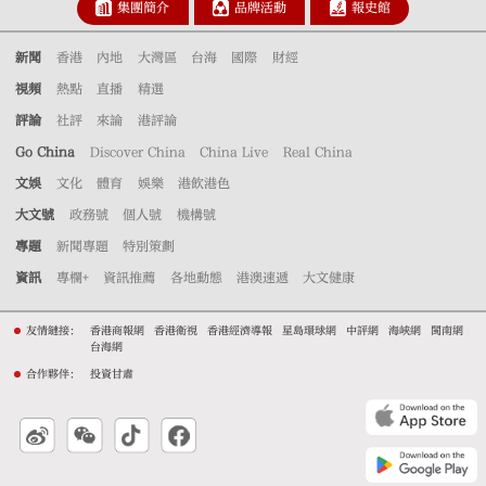
集團簡介
品牌活動
報史館
新聞
香港
內地
大灣區
台海
國際
財經
視頻
熱點
直播
精選
評論
社評
來論
港評論
Go China
Discover China
China Live
Real China
文娛
文化
體育
娛樂
港飲港色
大文號
政務號
個人號
機構號
專題
新聞專題
特別策劃
資訊
專欄+
資訊推薦
各地動態
港澳速遞
大文健康
友情鏈接：
香港商報網
香港衛視
香港經濟導報
星島環球網
中評網
海峽網
閩南網
台海網
合作夥伴：
投資甘肅