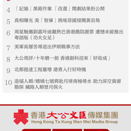
4
「記協」黑箱作業 「改選」鬧劇結果拒公開
5
真相曝光 美「智庫」挑唆菲國侵闖黃岩島
6
周星馳攜劉嘉玲迪麗熱巴香港戲院謝票 遺憾未能推出
粵語版《功夫女足》
7
美軍高層苦尋退出伊朗戰事方法
8
大公周評/十年磨一劍 香港創科迎來「好收成」
9
北都提速工程量增 港青入行好時機
10
造福人類/嫦娥七號將赴月球南極尋水 助力深空資源
勘探 鋪路人類登月探火