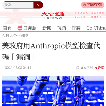
下載客戶端
首頁
白海豚
新聞
視頻
評論
Go Chin
今日大公
國際
>>
美政府用Anthropic模型檢查代
碼「漏洞」
2026.07.08
04:14
字號
分享