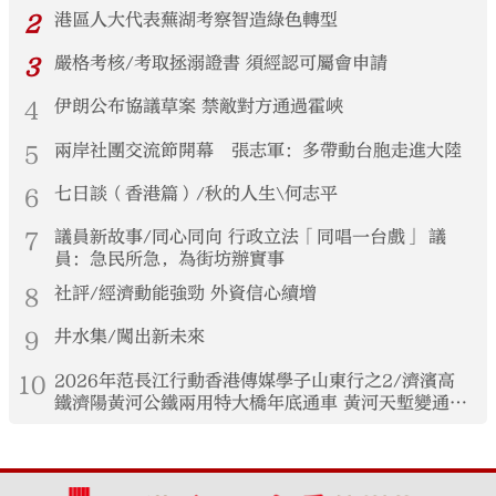
2
港區人大代表蕪湖考察智造綠色轉型
3
嚴格考核/考取拯溺證書 須經認可屬會申請
4
伊朗公布協議草案 禁敵對方通過霍峽
5
兩岸社團交流節開幕 張志軍：多帶動台胞走進大陸
6
七日談（香港篇）/秋的人生\何志平
7
議員新故事/同心同向 行政立法「同唱一台戲」 議
員：急民所急，為街坊辦實事
8
社評/經濟動能強勁 外資信心續增
9
井水集/闖出新未來
10
2026年范長江行動香港傳媒學子山東行之2/濟濱高
鐵濟陽黃河公鐵兩用特大橋年底通車 黃河天塹變通途
港生見證大國基建實力