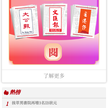
了解更多
熱榜
1
拔萃男書院再增3名IB狀元