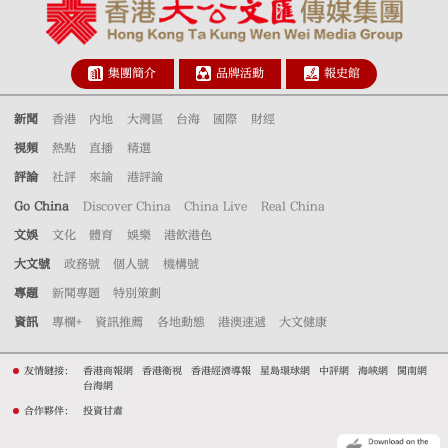
集團簡介
品牌活動
報史館
新聞
香港
內地
大灣區
台海
國際
財經
視頻
熱點
直播
精選
評論
社評
來論
港評論
Go China
Discover China
China Live
Real China
文娛
文化
體育
娛樂
港飲港色
大文號
政務號
個人號
機構號
專題
新聞專題
特別策劃
資訊
專欄+
資訊推薦
各地動態
港澳速遞
大文健康
友情鏈接：
香港商報網
香港衛視
香港經濟導報
星島環球網
中評網
海峽網
閩南網
台海網
合作夥伴：
投資甘肅