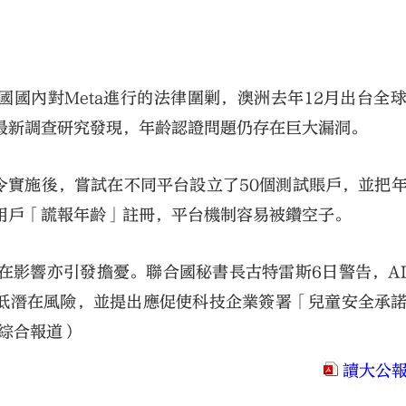
國內對Meta進行的法律圍剿，澳洲去年12月出台全
最新調查研究發現，年齡認證問題仍存在巨大漏洞。
令實施後，嘗試在不同平台設立了50個測試賬戶，並把
用戶「謊報年齡」註冊，平台機制容易被鑽空子。
在影響亦引發擔憂。聯合國秘書長古特雷斯6日警告，A
低潛在風險，並提出應促使科技企業簽署「兒童安全承
（綜合報道）
讀大公報