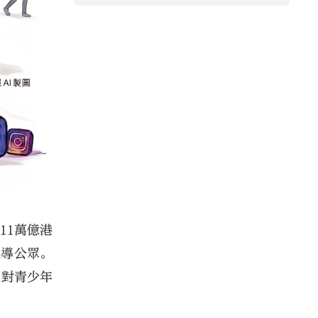
11萬億港
誤導公眾。
體對青少年