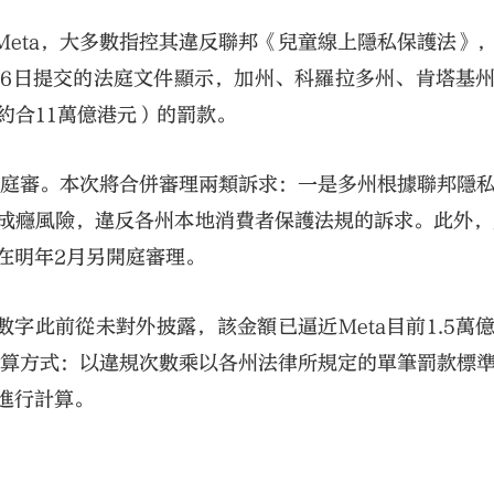
Meta，大多數指控其違反聯邦《兒童線上隱私保護法》
於6日提交的法庭文件顯示，加州、科羅拉多州、肯塔基
約合11萬億港元）的罰款。
的庭審。本次將合併審理兩類訴求：一是多州根據聯邦隱
台成癮風險，違反各州本地消費者保護法規的訴求。此外，
在明年2月另開庭審理。
字此前從未對外披露，該金額已逼近Meta目前1.5萬
計算方式：以違規次數乘以各州法律所規定的單筆罰款標
進行計算。