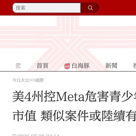
首頁
白海豚
新聞
>>
今日大公
國際
美4州控Meta危害青少
市值 類似案件或陸續