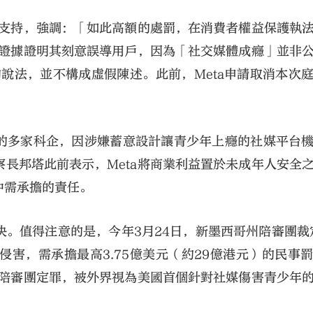
據支持，強調：「如此高額的處罰，在消費者權益保護執
有證據證明其刻意誤導用戶，因為「社交媒體成癮」並非
的說法，並不構成虛假陳述。此前，Meta申請取消本次
司谷歌在內的多家科企，因涉嫌蓄意設計讓青少年上癮的社媒平台
長邦塔此前表示，Meta將商業利益置於未成年人安全
中需承擔的責任。
。值得注意的是，今年3月24日，新墨西哥州陪審團裁定
害，需承擔最高3.75億美元（約29億港元）的民事
被陪審團定罪，被外界視為美國首個針對社媒傷害青少年