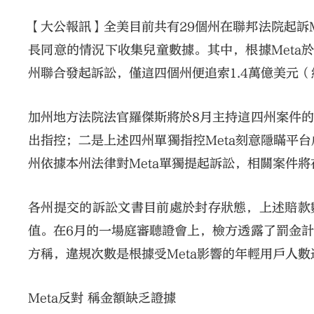
【大公報訊】全美目前共有29個州在聯邦法院起訴
長同意的情況下收集兒童數據。其中，根據Meta
州聯合發起訴訟，僅這四個州便追索1.4萬億美元（
加州地方法院法官羅傑斯將於8月主持這四州案件
出指控；二是上述四州單獨指控Meta刻意隱瞞平
州依據本州法律對Meta單獨提起訴訟，相關案件將
各州提交的訴訟文書目前處於封存狀態，上述賠款數
值。在6月的一場庭審聽證會上，檢方透露了罰金
方稱，違規次數是根據受Meta影響的年輕用戶人數
Meta反對 稱金額缺乏證據