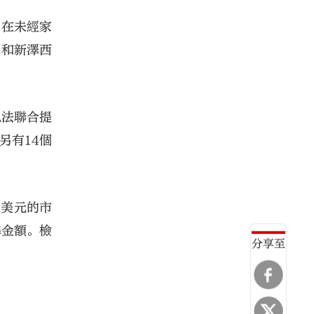
，在未經家
州和新澤西
私法聯合提
另有14個
億美元的市
準金額。檢
分享至