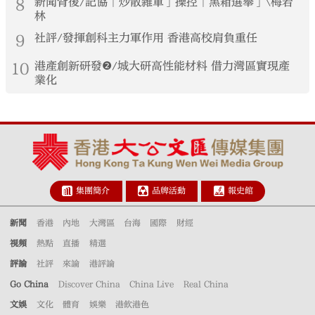
8
新聞背後/記協「炒散雜軍」操控「黑箱選舉」\梅若
林
9
社評/發揮創科主力軍作用 香港高校肩負重任
10
港產創新研發❷/城大研高性能材料 借力灣區實現產
業化
集團簡介
品牌活動
報史館
新聞
香港
內地
大灣區
台海
國際
財經
視頻
熱點
直播
精選
評論
社評
來論
港評論
Go China
Discover China
China Live
Real China
文娛
文化
體育
娛樂
港飲港色