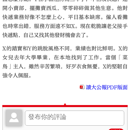
開小賣部，擺攤賣西瓜，零零碎碎做其他生意。他對
快遞業務好像不怎麼上心，平日基本缺席。僱人看攤
也時常出錯，服務方面遠不如X。現在乾脆讓老父接手
快遞點，自己又找其他發財機會去了。
X的踏實和Y的跳脫風格不同，業績也對比鮮明。X的
女兒去年大學畢業，在本地找到了工作。當個「菜
鳥」主人，雖然辛苦繁瑣，好歹衣食無憂，X的堅韌自
強令人佩服。
讀大公報PDF版面