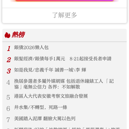
了解更多
熱榜
1
銀債2026懶人包
2
銀髮經濟/銀債每手1萬元 8‧21起接受長者申請
3
如是我見/忠義千年 誠善一城\李 輝
4
換屆參選者多屬外媒網媒 包括退休鐘錶工人 「記
協」毫無公信力 各界：不如解散
5
港區人大代表安徽考察文旅融合發展
6
井水集/不轉型，死路一條
7
美國踏入泥潭 翻臉大罵以色列