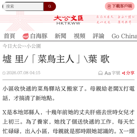
下載客戶端
首頁
白海豚
新聞
視頻
評論
Go Chin
今日大公
小公園
>>
墟 里/「菜鳥主人」\葉 歌
2026.07.08
04:15
字號
分享
小區收快遞的菜鳥驛站又搬家了。母親給老闆X打電
話，才搞清了新地點。
X是本地郊縣人，十幾年前她的丈夫肝癌去世時女兒才
上初三。為了養家，她找了個送快遞的工作，每天忙
忙碌碌，出入小區，母親就是那時跟她認識的。X一頭