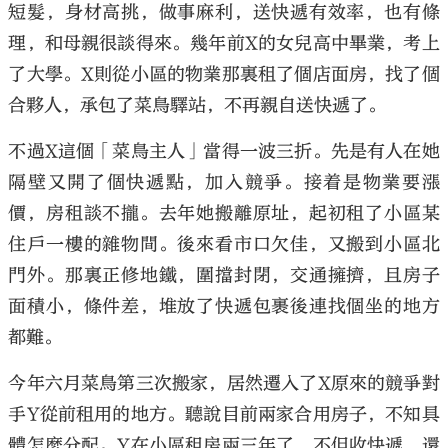
短髮，身材高挑，做事麻利，送快遞有效率，也有條
理，和母親很談得來。幾年前X的女兒高中畢業，考上
了大學。X則從小區的物業那裏租了個店面房，找了個
合夥人，承包了菜鳥驛站，不再親自送快遞了。
大公文匯
不過X這個「菜鳥主人」當得一波三折。先是有人在她
隔壁又開了個快遞點，加入競爭。接着是物業要漲
價，房租談不攏。去年她搬離原址，起初租了小區某
住戶一樓的雜物間。後來看市口欠佳，又搬到小區北
門外。那裏正修地鐵，圍擋封閉，交通擁擠，且房子
面積小，條件差，堆放了快遞包裹後連找個坐的地方
都難。
今年六月菜鳥第三次搬家，居然遷入了X原來的競爭對
手Y從前租用的地方。聽說目前兩家合用房子，不知具
體怎麼分配。Y在小區租房兩三年了，不但收快遞，還