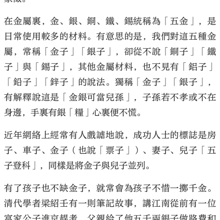
在金屬裏，金、銀、銅、鐵、錫統稱為「五金」，是
日常使用較多的材料。有意思的是，我們對這五種金
屬，常稱「金子」「銀子」，卻從不說「銅子」「鐵
大公文匯
子」與「錫子」，其他金屬材料，也不見有「鋁子」
「鉛子」「鋅子」的說法。獨稱「金子」「銀子」，
有解釋說這是「金銀可當兒孫」，子孫若不孝或不在
身邊，手裏有銀「糧」心裏便不慌。
近年網絡上經常有人戲謔地說，成功人士的標誌是房
子、車子、金子（也說「票子」）、妻子、兒子「五
子登科」，同樣是將金子與兒子並列。
有了孩子也不缺金子，就常會為孩子不惜一擲千金。
清代學者梁紹壬有一則筆記故事，講江南從前有一位
富家公子進京趕考，父親給了他五千兩銀子做路費和