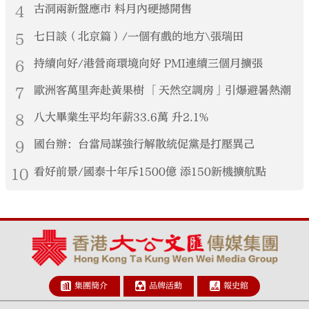
4
古洞兩新盤應市 料月內硬撼開售
5
七日談（北京篇）/一個有戲的地方\張瑞田
6
持續向好/港營商環境向好 PMI連續三個月擴張
7
歐洲客萬里奔赴黃果樹 「天然空調房」引爆避暑熱潮
8
八大畢業生平均年薪33.6萬 升2.1%
9
國台辦：台當局謀強行解散統促黨是打壓異己
10
看好前景/國泰十年斥1500億 添150新機擴航點
集團簡介
品牌活動
報史館