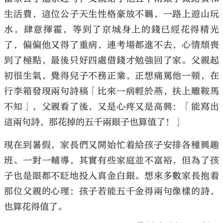
生活費，這位公子天生性格豪放不羈，一路上遊山玩
水，肆意揮霍，等到了京城身上的錢已經花得精光
了，偏偏他又得了重病，連考場都進不去，心情頹喪
到了極點，最後只好四處借錢才勉強回了家。父親起
初很生氣，覺得兒子不務正業，正想痛罵他一頓，在
行李箱發現兩句詩稿「比來一病輕於燕，扶上雕鞍馬
不知」，父親看了後，又是心疼又是高興：「能寫出
這兩句詩，那花掉的五千兩銀子也算值了！」
現在到暑假，家長們又開始忙着給孩子安排各種興趣
班、一對一輔導，其實有些家庭並不富裕，但為了孩
子也是眼都不眨地投入真金白銀。想來多數家長抱着
那位父親的心理：孩子若能五千金得兩句像樣的詩，
也算花得值了。