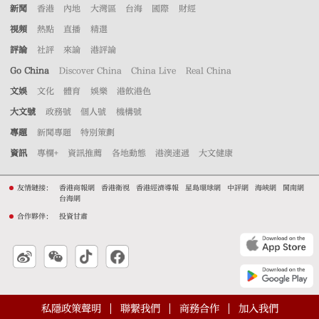
新聞
香港
內地
大灣區
台海
國際
財經
視頻
熱點
直播
精選
評論
社評
來論
港評論
Go China
Discover China
China Live
Real China
文娛
文化
體育
娛樂
港飲港色
大文號
政務號
個人號
機構號
專題
新聞專題
特別策劃
資訊
專欄+
資訊推薦
各地動態
港澳速遞
大文健康
友情鏈接：
香港商報網
香港衛視
香港經濟導報
星島環球網
中評網
海峽網
閩南網
台海網
合作夥伴：
投資甘肅
私隱政策聲明
聯繫我們
商務合作
加入我們