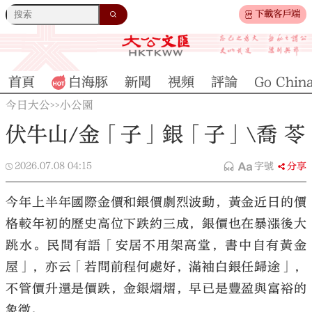
下載客戶端
首頁
白海豚
新聞
視頻
評論
Go Chin
今日大公
小公園
>>
伏牛山/金「子」銀「子」\喬 苓
2026.07.08
04:15
字號
分享
今年上半年國際金價和銀價劇烈波動，黃金近日的價
格較年初的歷史高位下跌約三成，銀價也在暴漲後大
跳水。民間有語「安居不用架高堂，書中自有黃金
屋」，亦云「若問前程何處好，滿袖白銀任歸途」，
不管價升還是價跌，金銀熠熠，早已是豐盈與富裕的
象徵。