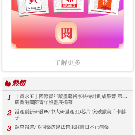
了解更多
熱榜
1
「黃永玉」國際青年版畫藝術家扶持計劃成果豐 第二
屆香港國際青年版畫展揭幕
2
港產創新研發❶/中大研量產3D芯片 突破歐美「卡脖
子」
3
調查報道/多間藥房違法售未註冊日本止痛藥