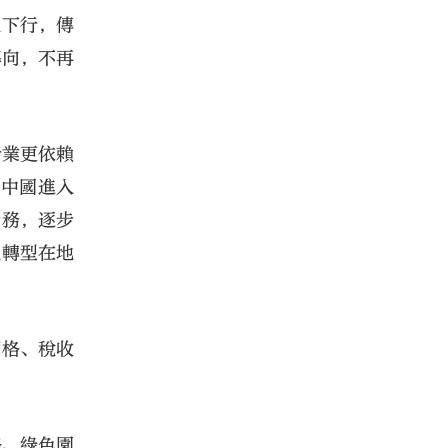
入下行，傳
導向，不再
行業更依賴
是中國進入
債務，逐步
觀轉型在地
價格、稅收
絡、綠色園