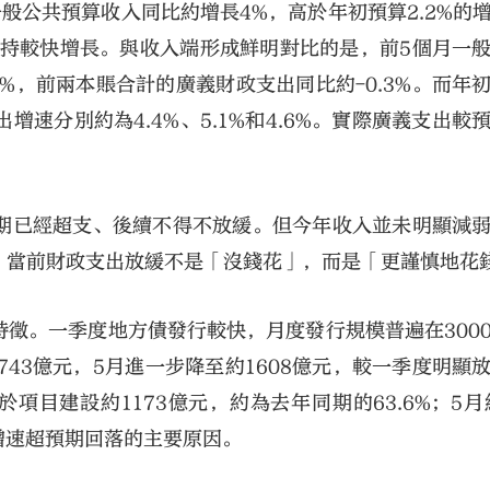
般公共預算收入同比約增長4%，高於年初預算2.2%的
保持較快增長。與收入端形成鮮明對比的是，前5個月一
.3%，前兩本賬合計的廣義財政支出同比約-0.3%。而年
速分別約為4.4%、5.1%和4.6%。實際廣義支出較
期已經超支、後續不得不放緩。但今年收入並未明顯減
，當前財政支出放緩不是「沒錢花」，而是「更謹慎地花
徵。一季度地方債發行較快，月度發行規模普遍在300
43億元，5月進一步降至約1608億元，較一季度明顯
目建設約1173億元，約為去年同期的63.6%；5月約
增速超預期回落的主要原因。