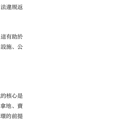
違法違規返
，這有助於
礎設施、公
式的核心是
方拿地、賣
循環的前提