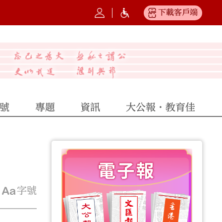
下載客戶端
號
專題
資訊
大公報·教育佳
字號