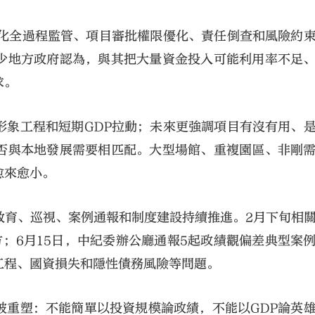
強化全過程監管、項目審批權限優化、責任倒查和風險約
少地方政府認為，與其把大量資金投入可能利用率不足
求。
形象工程和短期GDP拉動；未來更強調項目有沒有用、
否與本地發展需要相匹配。大型場館、重複園區、非剛
愈來愈小。
教育、巡視、案例通報和制度建設持續推進。2月下旬相
；6月15日，中紀委辦公廳通報5起政績觀偏差典型案
工程、國資損失和隱性債務風險等問題。
被重塑：不能簡單以投資規模論政績，不能以GDP論英