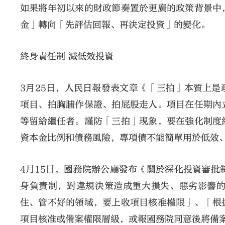
如果將年初以來的財政節奏置於更廣的政策背景中
金」轉向「先評估回報、再決定投資」的變化。
終身責任制 減低效投資
3月25日，人民日報發表文章《「三拍」本質上
項目、拍胸脯作保證、拍屁股走人。項目在任期內
等留給繼任者。謹防「三拍」現象，要在強化制度
資本金比例和債務風險，專項債不能簡單用於低效
4月15日，國務院辦公廳發布《關於深化投資審批
身負責制，對違規決策造成重大損失、惡劣影響
住、管不好的領域，要上收項目核准權限」、「根
項目核准或備案權限層級，或報國務院同意後將備