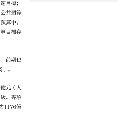
增速目標；
般公共預算
初預算中，
預算目標存
弱，前期也
錢」。
0億元（人
放緩。專項
1176億