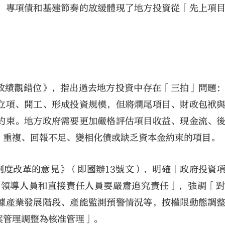
，專項債和基建節奏的放緩體現了地方投資從「先上項
是政績觀錯位》，指出過去地方投資中存在「三拍」問題
立項、開工、形成投資規模，但將爛尾項目、財政包袱
約束。地方政府需要更加嚴格評估項目收益、現金流、
、重複、回報不足、變相化債或缺乏資本金約束的項目。
制度改革的意見》（即國辦13號文），明確「政府投資
的領導人員和直接責任人員要嚴肅追究責任」，強調「
據產業發展階段、產能監測預警情況等，按權限動態調
案管理調整為核准管理」。