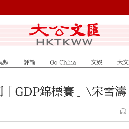
視頻
評論
Go China
文娛
大文
「GDP錦標賽」\宋雪濤