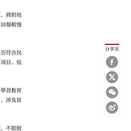
束，將對地
、回報較慢
分享至
是否符合民
需項目、低
關學習教育
例，涉及盲
雄，不能脫