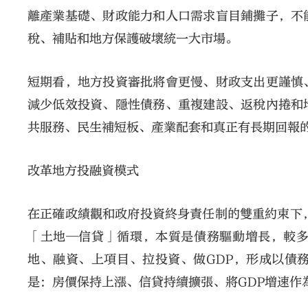
離產業基礎、財政能力和人口需求盲目鋪攤子，不
稅、補貼和地方保護破壞統一大市場。
短期看，地方投資審批將會更慢、財政支出更謹慎
減少低效投資、隱性債務、重複建設、返稅內捲和
共服務、民生補短板、產業配套和真正有長期回報
改革地方投融資模式
在正確政績觀和政府投資終身責任制的雙重約束下
「土地─信貸」循環，本質是債務驅動增長，較
地、融資、上項目、拉投資、做GDP，形成以債
是：房價保持上漲、信貸持續擴張、將GDP增速作