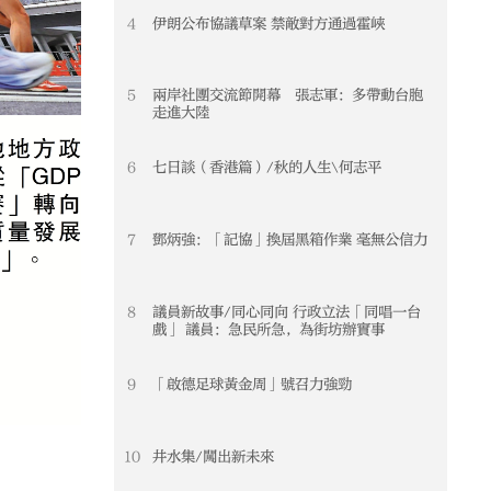
4
伊朗公布協議草案 禁敵對方通過霍峽
5
兩岸社團交流節開幕 張志軍：多帶動台胞
走進大陸
6
七日談（香港篇）/秋的人生\何志平
7
鄧炳強：「記協」換屆黑箱作業 毫無公信力
8
議員新故事/同心同向 行政立法「同唱一台
戲」 議員：急民所急，為街坊辦實事
9
「啟德足球黃金周」號召力強勁
10
井水集/闖出新未來