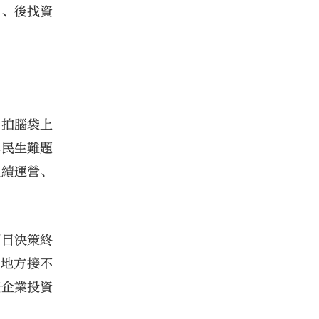
目、後找資
：拍腦袋上
與民生難題
後續運營、
項目決策終
對地方接不
整企業投資