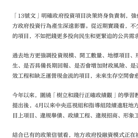
「13號文」明確政府投資項目決策終身負責制，
方政府投資行為產生深遠影響。從近期實踐看，不
的項目，不如把錢更多投向民生和更緊迫的公共需
過去地方更強調投資規模、開工數量、地標項目、
生、是否具備長期回報、是否會增加財政風險、是
效工程和缺乏運營現金流的項目，未來生存空間會
今年以來，圍繞「樹立和踐行正確政績觀」的學習
提出後，4月以來中央巡視組和指導組陸續進駐地方
目上項目、違規舉債、政績工程、違規招商、形象
結合已有的政策信號看，地方政府投融資模式正在