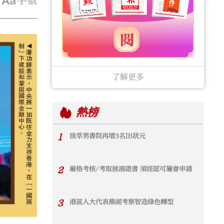
字號
了解更多
熱榜
1
拔萃男書院再增3名IB狀元
2
嚴格考核/考取拯溺證書 須經認可屬會申請
3
港區人大代表蕪湖考察智造綠色轉型