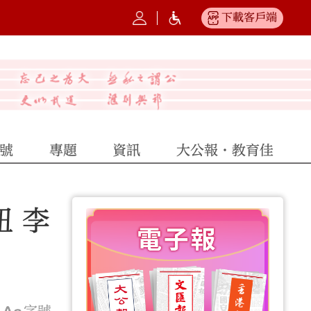
下載客戶端
號
專題
資訊
大公報·教育佳
紐 李