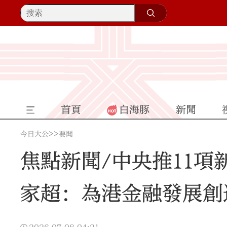
首頁
白海豚
新聞
>>
今日大公
要聞
焦點新聞/中央推11項
家超：為港金融發展創