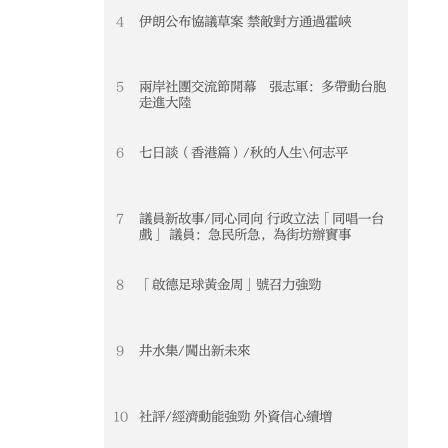
4
伊朗公布協議草案 禁敵對方通過霍峽
5
兩岸社團交流節開幕 張志軍：多帶動台胞
走進大陸
6
七日談（香港篇）/秋的人生\何志平
7
議員新故事/同心同向 行政立法「同唱一台
戲」 議員：急民所急，為街坊辦實事
8
「啟德足球黃金周」號召力強勁
9
井水集/闖出新未來
10
社評/經濟動能強勁 外資信心續增