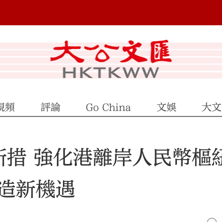
視頻
評論
Go China
文娛
大文
新措 強化港離岸人民幣樞
造新機遇