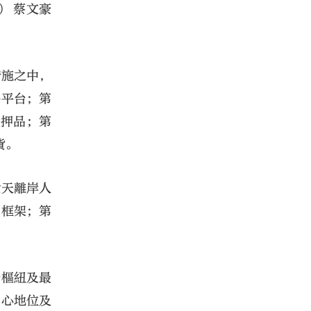
） 蔡文豪
措施之中，
易平台；第
抵押品；第
貨。
七天離岸人
易框架；第
務樞紐及最
中心地位及