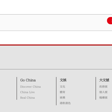
Go China
文娛
大文號
Discover China
文化
政務號
China Live
體育
個人號
Real China
娛樂
機構號
港飲港色