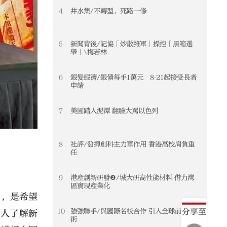
4
井水集/不轉型，死路一條
5
新聞背後/記協「炒散雜軍」操控「黑箱選
舉」\梅若林
6
銀髮經濟/銀債每手1萬元 8‧21起接受長者
申請
7
美國踏入泥潭 翻臉大罵以色列
8
社評/發揮創科主力軍作用 香港高校肩負重
任
9
港產創新研發❷/城大研高性能材料 借力灣
區實現產業化
》，是希望
分享至
10
強強聯手/與國際名校合作 引入全球前沿技
的人了解新
術