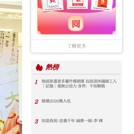
了解更多
熱榜
1
換屆參選者多屬外媒網媒 包括退休鐘錶工人
「記協」毫無公信力 各界：不如解散
2
銀債2026懶人包
3
如是我見/忠義千年 誠善一城\李 輝