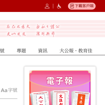
下載客戶端
號
專題
資訊
大公報·教育佳
字號