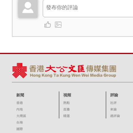
新聞
視頻
評論
香港
熱點
社評
內地
直播
來論
大灣區
精選
港評論
台海
國際