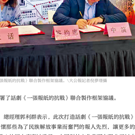
報紙的抗戰》聯合製作框架協議。\大公報記者倪夢璟攝
簽署了話劇《一張報紙的抗戰》聯合製作框架協議。
、總經理郭利群表示，此次打造話劇《一張報紙的抗戰
緬懷那些為了民族解放事業而奮鬥的報人先烈，讓更多