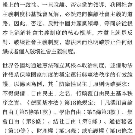
輯上的一致性。一旦脫離、否定黨的領導，我國社會
主義制度根基就會瓦解，必然走向偏離社會主義的道
路。因此，否定、反對中國共產黨領導，等同於從根
本上消解社會主義制度的核心根基，本質上就是反
對、破壞社會主義制度，憲法因而也明確禁止任何組
織或者個人破壞社會主義制度。
世界各國均通過憲法確立其根本政治制度，並借助法
律體系保障國家制度的穩定運行與憲法秩序的有效維
護。以德國為例，其「防衛性民主」原則明確要求：
不得假借「自由民主」之名，行顛覆自由民主基本秩
序之實。《德國基本法》第18條規定：「凡濫用言論
自由（第5條第1款）、學術自由（第5條第3款）、集
會自由（第8條）、結社自由（第9條）、通信秘密
（第10條）、財產權（第14條）或庇護權（第16條之