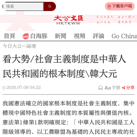
下載客戶端
首頁
白海豚
新聞
視頻
評論
Go Chin
今日大公
論壇
>>
看大勢/社會主義制度是中華人
民共和國的根本制度\韓大元
2026.07.08
04:22
字號
分享
我國憲法確立的國家根本制度是社會主義制度，集中
體現中國特色社會主義制度的本質屬性與價值內核。
憲法第1條第1款明確規定：「中華人民共和國是工人
階級領導的、以工農聯盟為基礎的人民民主專政的社