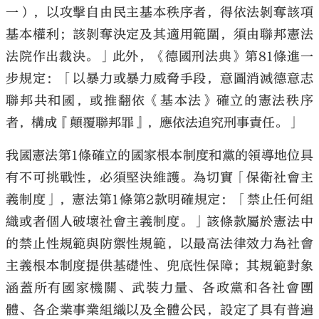
一），以攻擊自由民主基本秩序者，得依法剝奪該項
基本權利；該剝奪決定及其適用範圍，須由聯邦憲法
法院作出裁決。」此外，《德國刑法典》第81條進一
步規定：「以暴力或暴力威脅手段，意圖消滅德意志
聯邦共和國，或推翻依《基本法》確立的憲法秩序
者，構成『顛覆聯邦罪』，應依法追究刑事責任。」
我國憲法第1條確立的國家根本制度和黨的領導地位具
有不可挑戰性，必須堅決維護。為切實「保衛社會主
義制度」，憲法第1條第2款明確規定：「禁止任何組
織或者個人破壞社會主義制度。」該條款屬於憲法中
的禁止性規範與防禦性規範，以最高法律效力為社會
主義根本制度提供基礎性、兜底性保障；其規範對象
涵蓋所有國家機關、武裝力量、各政黨和各社會團
體、各企業事業組織以及全體公民，設定了具有普遍