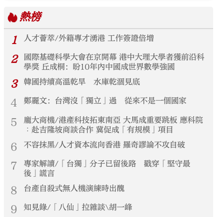
熱榜
1
人才薈萃/外籍專才湧港 工作簽證倍增
2
國際基礎科學大會在京開幕 港中大理大學者獲前沿科
學獎 丘成桐：盼10年內中國成世界數學強國
3
韓國持續高溫乾旱 水庫乾涸見底
4
鄭麗文：台灣沒「獨立」過 從來不是一個國家
5
龐大商機/港產科技拓東南亞 大馬成重要跳板 應科院
︰赴吉隆坡商談合作 冀促成「有規模」項目
6
不容抹黑/人才資本流向香港 羅奇謬論不攻自破
7
專家解讀/「台獨」分子已留後路 戳穿「堅守最
後」謊言
8
台產自殺式無人機演練時出醜
9
知見錄/「八仙」拉雜談\胡一峰