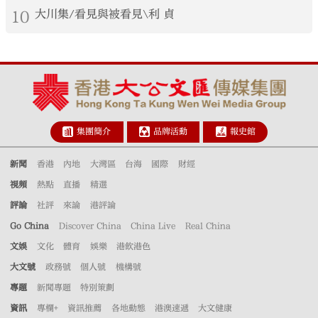
10
大川集/看見與被看見\利 貞
集團簡介
品牌活動
報史館
新聞
香港
內地
大灣區
台海
國際
財經
視頻
熱點
直播
精選
評論
社評
來論
港評論
Go China
Discover China
China Live
Real China
文娛
文化
體育
娛樂
港飲港色
大文號
政務號
個人號
機構號
專題
新聞專題
特別策劃
資訊
專欄+
資訊推薦
各地動態
港澳速遞
大文健康