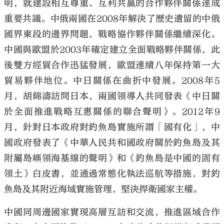
明，就建設相互尊重、互利共贏的合作夥伴關係達成
重要共識。中俄兩國在2008年解決了歷史遺留的中俄
國界東段的邊界問題，戰略協作夥伴關係繼續深化。
中國與歐盟於2003年確定建立全面戰略夥伴關係，此
後雙方經貿合作迅猛發展，歐盟連續八年保持第一大
貿易夥伴地位。中日關係在曲折中發展。2008年5
月，胡錦濤訪問日本，兩國領導人共同發表《中日關
於全面推進戰略互惠關係的聯合聲明》。2012年9
月，針對日本政府對釣魚島實施所謂「國有化」，中
國政府發表了《中華人民共和國政府關於釣魚島及其
附屬島嶼領海基線的聲明》和《釣魚島是中國的固有
領土》白皮書，並通過常態化執法巡航等措施，對釣
魚島及其附近海域實施管理，堅決捍衛國家主權。
中國同周邊國家實現高層互訪和交流，推進區域合作