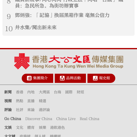
8
員：急民所急，為街坊辦實事
9
鄧炳強：「記協」換屆黑箱作業 毫無公信力
10
井水集/闖出新未來
集團簡介
品牌活動
報史館
新聞
香港
內地
大灣區
台海
國際
財經
視頻
熱點
直播
精選
評論
社評
來論
港評論
Go China
Discover China
China Live
Real China
文娛
文化
體育
娛樂
港飲港色
大文號
政務號
個人號
機構號