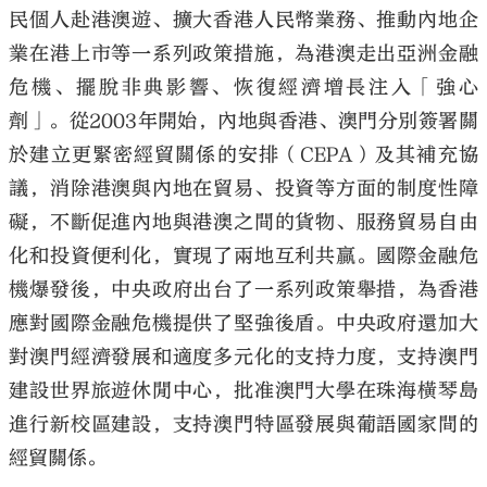
民個人赴港澳遊、擴大香港人民幣業務、推動內地企
業在港上市等一系列政策措施，為港澳走出亞洲金融
危機、擺脫非典影響、恢復經濟增長注入「強心
劑」。從2003年開始，內地與香港、澳門分別簽署關
於建立更緊密經貿關係的安排（CEPA）及其補充協
議，消除港澳與內地在貿易、投資等方面的制度性障
礙，不斷促進內地與港澳之間的貨物、服務貿易自由
化和投資便利化，實現了兩地互利共贏。國際金融危
機爆發後，中央政府出台了一系列政策舉措，為香港
應對國際金融危機提供了堅強後盾。中央政府還加大
對澳門經濟發展和適度多元化的支持力度，支持澳門
建設世界旅遊休閒中心，批准澳門大學在珠海橫琴島
進行新校區建設，支持澳門特區發展與葡語國家間的
經貿關係。