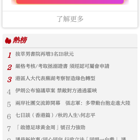
了解更多
熱榜
1
拔萃男書院再增3名IB狀元
2
嚴格考核/考取拯溺證書 須經認可屬會申請
3
港區人大代表蕪湖考察智造綠色轉型
4
伊朗公布協議草案 禁敵對方通過霍峽
5
兩岸社團交流節開幕 張志軍：多帶動台胞走進大陸
6
七日談（香港篇）/秋的人生\何志平
7
「啟德足球黃金周」號召力強勁
議員新故事/同心同向 行政立法「同唱一台戲」 議