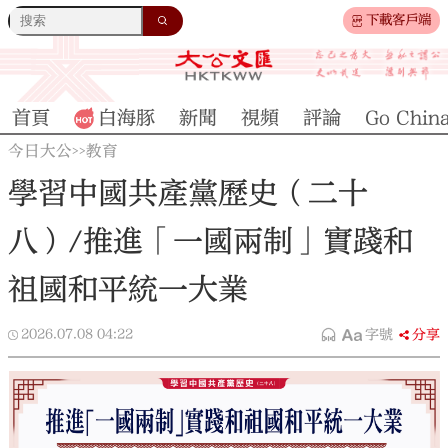
下載客戶端
首頁
白海豚
新聞
視頻
評論
Go Chin
今日大公
教育
>>
學習中國共產黨歷史（二十
八）/推進「一國兩制」實踐和
祖國和平統一大業
2026.07.08
04:22
字號
分享