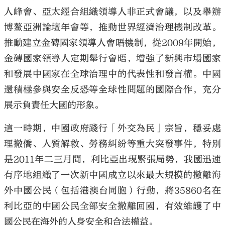
人峰會、亞太經合組織領導人非正式會議，以及舉辦
博鰲亞洲論壇年會等，推動世界經濟治理機制改革。
推動建立金磚國家領導人會晤機制，從2009年開始，
金磚國家領導人定期舉行會晤，增強了新興市場國家
和發展中國家在全球治理中的代表性和發言權。中國
還積極參與安全反恐等全球性問題的國際合作，充分
展示負責任大國的形象。
這一時期，中國政府踐行「外交為民」宗旨，穩妥處
理撤僑、人質解救、勞務糾紛等重大突發事件，特別
是2011年二三月間，利比亞出現緊張局勢，我國迅速
有序地組織了一次新中國成立以來最大規模的撤離海
外中國公民（包括港澳台同胞）行動，將35860名在
利比亞的中國公民全部安全撤離回國，有效維護了中
國公民在海外的人身安全和合法權益。