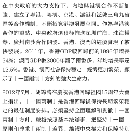
在中央政府的大力支持下，內地與港澳合作不斷加
強，建立了粵港、粵澳、京港、滬港和泛珠三角九省
區等合作機制，不斷拓寬港澳發展空間。作為粵港澳
合作的重點，中央政府還積極推進深圳前海、珠海橫
琴、廣州南沙合作開發。香港、澳門的經濟實現了較
快發展。2011年，香港GDP較回歸前的1996年增長
54%；澳門GDP較2000年翻了兩番多，年均增長率達
12.5%。香港、澳門社會保持穩定，經濟更加繁榮，顯
示了「一國兩制」方針的強大生命力。
2012年7月，胡錦濤在慶祝香港回歸祖國15周年大會
上指出，「一國兩制」是香港回歸後保持長期繁榮穩
定的最佳制度安排。必須堅持全面理解和貫徹「一國
兩制」方針，嚴格按照基本法辦事，把堅持「一國」
原則和尊重「兩制」差異、維護中央權力和保障特別