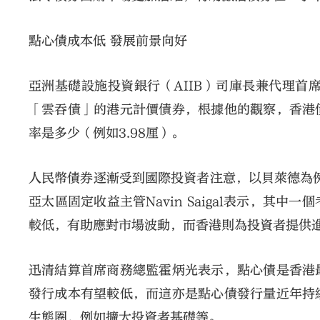
點心債成本低 發展前景向好
亞洲基礎設施投資銀行（AIIB）司庫長兼代理首
「雲吞債」的港元計價債券，根據他的觀察，香港
率是多少（例如3.98厘）。
人民幣債券逐漸受到國際投資者注意，以貝萊德為例
亞太區固定收益主管Navin Saigal表示，
較低，有助應對市場波動，而香港則為投資者提供
迅清結算首席商務總監霍炳光表示，點心債是香港
發行成本有望較低，而這亦是點心債發行量近年持
生態圈，例如擴大投資者基礎等。