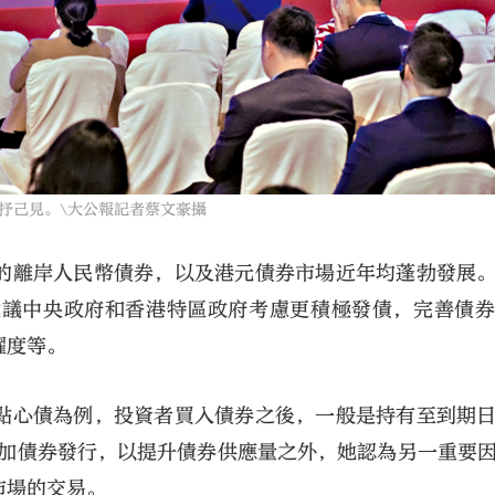
己見。\大公報記者蔡文豪攝
的離岸人民幣債券，以及港元債券市場近年均蓬勃發展
建議中央政府和香港特區政府考慮更積極發債，完善債
躍度等。
點心債為例，投資者買入債券之後，一般是持有至到期
增加債券發行，以提升債券供應量之外，她認為另一重要
市場的交易。