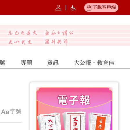
下載客戶端
號
專題
資訊
大公報·教育佳
字號