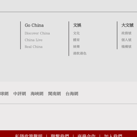
Go China
文娛
大文號
Discover China
文化
政務號
China Live
體育
個人號
Real China
娛樂
機構號
港飲港色
球網
中評網
海峽網
閩南網
台海網
私隱政策聲明
聯繫我們
商務合作
加入我們