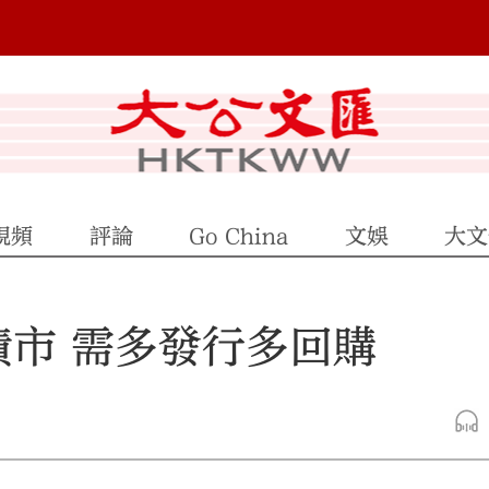
視頻
評論
Go China
文娛
大文
債市 需多發行多回購