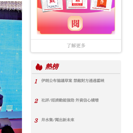
了解更多
熱榜
1
伊朗公布協議草案 禁敵對方通過霍峽
2
社評/經濟動能強勁 外資信心續增
3
井水集/闖出新未來