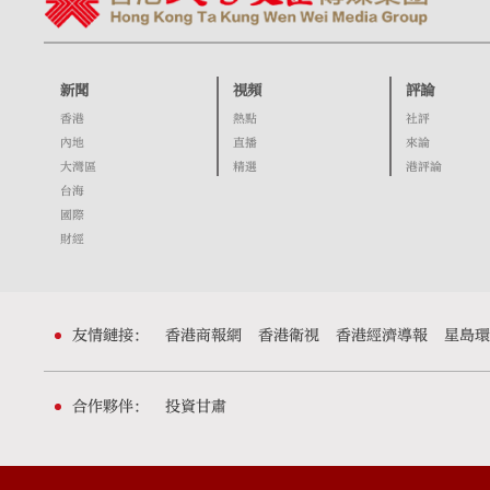
新聞
視頻
評論
香港
熱點
社評
內地
直播
來論
大灣區
精選
港評論
台海
國際
財經
友情鏈接：
香港商報網
香港衛視
香港經濟導報
星島環
合作夥伴：
投資甘肅