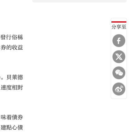
分享至
場發行俗稱
債券的收益
場。貝萊德
關連度相對
意味着債券
構建點心債