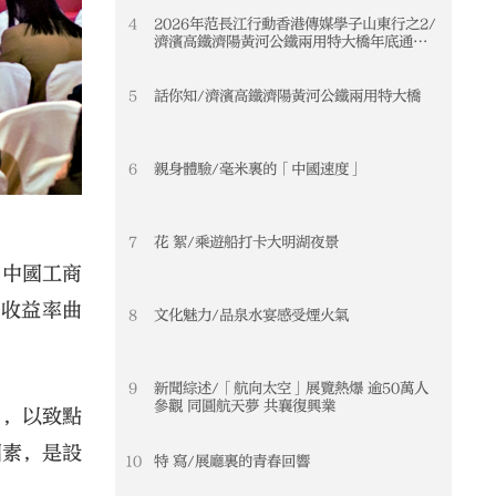
4
2026年范長江行動香港傳媒學子山東行之2/
濟濱高鐵濟陽黃河公鐵兩用特大橋年底通車
黃河天塹變通途 港生見證大國基建實力
5
話你知/濟濱高鐵濟陽黃河公鐵兩用特大橋
6
親身體驗/毫米裏的「中國速度」
7
花 絮/乘遊船打卡大明湖夜景
。中國工商
券收益率曲
8
文化魅力/品泉水宴感受煙火氣
9
新聞綜述/「航向太空」展覽熱爆 逾50萬人
參觀 同圓航天夢 共襄復興業
日，以致點
因素，是設
10
特 寫/展廳裏的青春回響