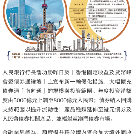
大公文匯
人民銀行行長潘功勝昨日於「香港固定收益及貨幣峰
會暨債券通論壇」上宣布新一輪優化措施，大幅擴充
債券通「南向通」的規模與投資範圍。年度投資淨額
度由5000億元上調至8000億元人民幣；債券納入回購
支持範圍以提升流動性；產品種類延伸至港元債券及
人民幣債券相關產品，並輻射至澳門債券市場。
金融業界認為，額度提升釋放境內資金加大境外固收