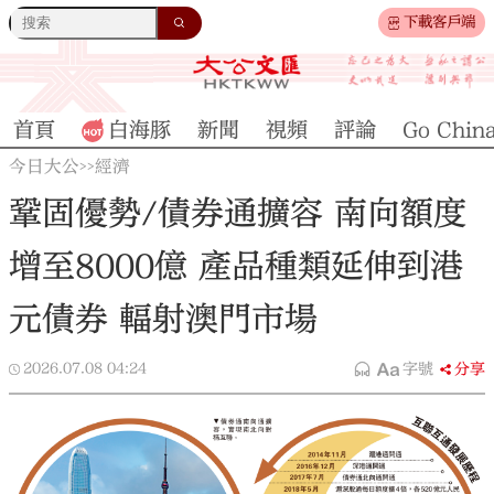
下載客戶端
首頁
白海豚
新聞
視頻
評論
Go Chin
今日大公
經濟
>>
鞏固優勢/債券通擴容 南向額度
增至8000億 產品種類延伸到港
元債券 輻射澳門市場
2026.07.08
04:24
字號
分享