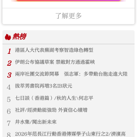
了解更多
熱榜
1
港區人大代表蕪湖考察智造綠色轉型
2
伊朗公布協議草案 禁敵對方通過霍峽
3
兩岸社團交流節開幕 張志軍：多帶動台胞走進大陸
4
拔萃男書院再增3名IB狀元
5
七日談（香港篇）/秋的人生\何志平
6
社評/經濟動能強勁 外資信心續增
7
井水集/闖出新未來
8
2026年范長江行動香港傳媒學子山東行之2/濟濱高