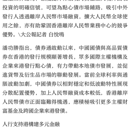
投資的明確信號，可望為點心債市場鋪路，吸引中外
發行人透過離岸人民幣市場融資，擴大人民幣全球使
用之餘，亦有助鞏固香港離岸人民幣業務中心的競爭
優勢。\大公報記者 白悅鳴
潘功勝指出，債券通啟動以來，中國國債與高品質債
券在香港的發行規模顯著增長，眾多國際主權機構及
企業來港發行點心債，有力帶動本地債市發展，並促
進貨幣及衍生品市場的聯動發展。當前全球利率與通
脹波動加劇，中國債券以相對穩定和低波動特性展現
分散配置優勢，加上人民幣融資成本較低，香港離岸
人民幣債市正面臨難得機遇，應積極吸引更多主權財
富基金及跨國企業來港發債。
人行支持港構建多元金融