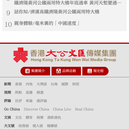
鐵濟陽黃河公鐵兩用特大橋年底通車 黃河天塹變通途
港生見證大國基建實力
9
話你知/濟濱高鐵濟陽黃河公鐵兩用特大橋
10
親身體驗/毫米裏的「中國速度」
集團簡介
品牌活動
報史館
新聞
香港
內地
大灣區
台海
國際
財經
視頻
熱點
直播
精選
評論
社評
來論
港評論
Go China
Discover China
China Live
Real China
文娛
文化
體育
娛樂
港飲港色
大文號
政務號
個人號
機構號