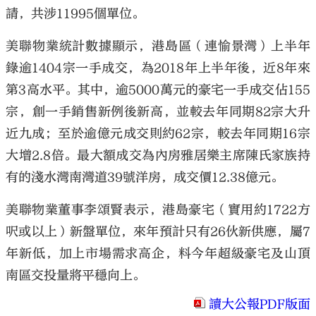
請，共涉11995個單位。
美聯物業統計數據顯示，港島區（連愉景灣）上半年
錄逾1404宗一手成交，為2018年上半年後，近8年來
第3高水平。其中，逾5000萬元的豪宅一手成交佔155
宗，創一手銷售新例後新高，並較去年同期82宗大升
近九成；至於逾億元成交則約62宗，較去年同期16宗
大增2.8倍。最大額成交為內房雅居樂主席陳氏家族持
有的淺水灣南灣道39號洋房，成交價12.38億元。
美聯物業董事李頌賢表示，港島豪宅（實用約1722方
呎或以上）新盤單位，來年預計只有26伙新供應，屬7
年新低，加上市場需求高企，料今年超級豪宅及山頂
南區交投量將平穩向上。
讀大公報PDF版面