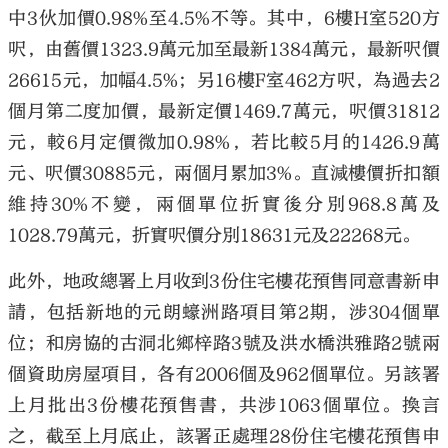
中3伙加價0.98%至4.5%不等。其中，6樓H室520方
呎，由舊價1323.9萬元加至最新1384萬元，最新呎價
26615元，加幅4.5%；另16樓F室462方呎，為過去2
個月第二度加價，最新定價1469.7萬元，呎價31812
元，較6月定價微加0.98%，若比較5月的1426.9萬
元、呎價30885元，兩個月累加3%。直減樓價折扣額
維持30%不變，兩個單位折實後分別968.8萬及
1028.79萬元，折實呎價分別18631元及22268元。
此外，地政總署上月收到3份住宅樓花預售同意書新申
請，包括新地的元朗蠔洲路項目第2期，涉304個單
位；和房協的古洞北鄉梓路3號及洪水橋洪雅路2號兩
個資助房屋項目，各有2006個及962個單位。另該署
上月批出3份樓花預售書，共涉1063個單位。換言
之，截至上月底止，該署正處理28份住宅樓花預售申