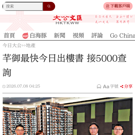
下載客戶端
首頁
白海豚
新聞
視頻
評論
Go Chin
今日大公
地產
>>
芊御最快今日出樓書 接5000查
詢
2026.07.08
04:25
字號
分享