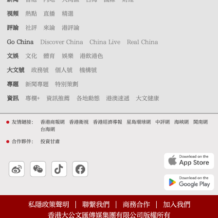
視頻
熱點
直播
精選
評論
社評
來論
港評論
Go China
Discover China
China Live
Real China
文娛
文化
體育
娛樂
港飲港色
大文號
政務號
個人號
機構號
專題
新聞專題
特別策劃
資訊
專欄+
資訊推薦
各地動態
港澳速遞
大文健康
友情鏈接：
香港商報網
香港衛視
香港經濟導報
星島環球網
中評網
海峽網
閩南網
台海網
合作夥伴：
投資甘肅
私隱政策聲明
聯繫我們
商務合作
加入我們
香港大公文匯傳媒集團有限公司版權所有