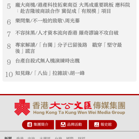
5
龐大商機/港產科技拓東南亞 大馬成重要跳板 應科院
︰赴吉隆坡商談合作 冀促成「有規模」項目
6
樂問集/不一般的致敬\周光蓁
7
不容抹黑/人才資本流向香港 羅奇謬論不攻自破
8
專家解讀/「台獨」分子已留後路 戳穿「堅守最
後」謊言
9
台產自殺式無人機演練時出醜
10
知見錄/「八仙」拉雜談\胡一峰
集團簡介
品牌活動
報史館
新聞
香港
內地
大灣區
台海
國際
財經