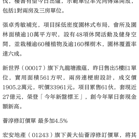
伐，樓書有望今日出爐，示範單位率先向傳媒開放，
包括1對兩房及三房單位。
張卓秀敏補充，項目採低密度園林式布局，會所及園
林面積逾10萬平方呎，設有48項休閒活動及健身空
間，並栽種逾60種植物及逾160棵樹木，園林覆蓋率
達六成。
新世界（00017）旗下九龍塘滶蘊，昨日售出5樓E1單
位，實用面積561方呎，兩房連梗廚設計，成交價
1905.2萬元，呎價33961元。項目累售61伙，套現近
27億元，榮登「今年新盤標王」，創今年單日套現金
額新高。
薈淳修訂價單 最多加4.5%
宏安地產（01243）旗下黃大仙薈淳修訂價單，將其