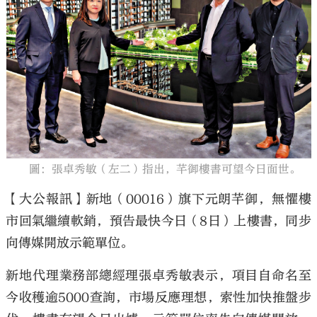
大公文匯
圖：張卓秀敏（左二）指出，芊御樓書可望今日面世。
【大公報訊】新地（00016）旗下元朗芊御，無懼樓
市回氣繼續軟銷，預告最快今日（8日）上樓書，同步
向傳媒開放示範單位。
新地代理業務部總經理張卓秀敏表示，項目自命名至
今收穫逾5000查詢，市場反應理想，索性加快推盤步