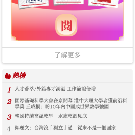
了解更多
熱榜
1
人才薈萃/外籍專才湧港 工作簽證倍增
2
國際基礎科學大會在京開幕 港中大理大學者獲前沿科
學獎 丘成桐：盼10年內中國成世界數學強國
3
韓國持續高溫乾旱 水庫乾涸見底
4
鄭麗文：台灣沒「獨立」過 從來不是一個國家