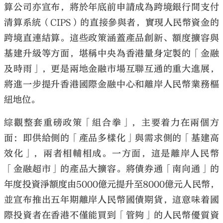
算公司亦宣布，將於年底前申請成為跨境銀行間支付
清算系統（CIPS）的直接參與者，實現人民幣資金的
跨境直連結算。這些政策涵蓋產品創新、額度擴容與
基建升級等方面，堪稱中央為香港量身定製的「金融
大公文匯
及時雨」，更是兩地金融市場互聯互通的重大進展，
將進一步提升香港國際金融中心和離岸人民幣業務樞
紐地位。
綜觀整套重磅政策「組合拳」，主要着力在兩個方
面：即供給側的「產品多樣化」與需求側的「基建高
效化」，兩者相輔相成。一方面，這是離岸人民幣
「金融超市」的產品大擴容。將債券通「南向通」的
年度投資淨額度由5000億元提升至8000億元人民幣，
並宣布推出五年期離岸人民幣國債期貨，這意味着國
際投資者在香港不僅能買到「管夠」的人民幣優質資