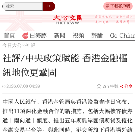
下載客戶端
首頁
白海豚
新聞
視頻
評論
Go Chin
今日大公
社評
>>
社評/中央政策賦能 香港金融樞
紐地位更鞏固
2026.07.08
04:29
字號
分享
中國人民銀行、香港金管局與香港證監會昨日宣布，
推出11項深化金融合作的新措施，包括大幅擴容債券
通「南向通」額度、推出五年期離岸國債期貨及優化
金融交易平台等。與此同時，港交所旗下香港場外結