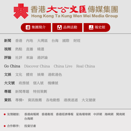
集團簡介
品牌活動
報史館
新聞
香港
內地
大灣區
台海
國際
財經
視頻
熱點
直播
精選
評論
社評
來論
港評論
Go China
Discover China
China Live
Real China
文娛
文化
體育
娛樂
港飲港色
大文號
政務號
個人號
機構號
專題
新聞專題
特別策劃
資訊
專欄+
資訊推薦
各地動態
港澳速遞
大文健康
友情鏈接：
香港商報網
香港衛視
香港經濟導報
星島環球網
中評網
海峽網
閩南網
台海網
合作夥伴：
投資甘肅