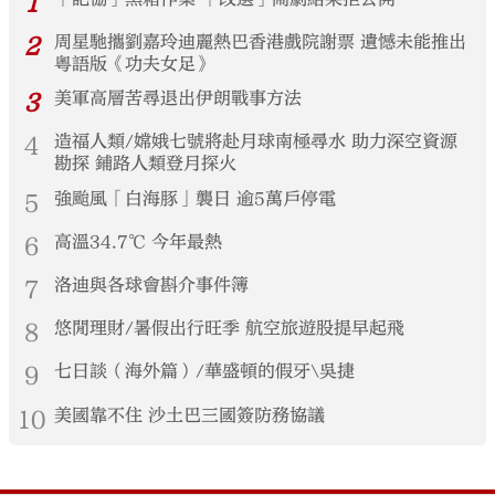
1
2
周星馳攜劉嘉玲迪麗熱巴香港戲院謝票 遺憾未能推出
粵語版《功夫女足》
3
美軍高層苦尋退出伊朗戰事方法
4
造福人類/嫦娥七號將赴月球南極尋水 助力深空資源
勘探 鋪路人類登月探火
5
強颱風「白海豚」襲日 逾5萬戶停電
6
高溫34.7℃ 今年最熱
7
洛迪與各球會斟介事件簿
8
悠閒理財/暑假出行旺季 航空旅遊股提早起飛
9
七日談（海外篇）/華盛頓的假牙\吳捷
10
美國靠不住 沙土巴三國簽防務協議