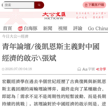
下載客戶端
首頁
白海豚
新聞
視頻
評論
Go Chin
今日大公
經濟
>>
青年論壇/後凱恩斯主義對中國
經濟的啟示\張斌
2026.07.09
04:18
字號
分享
宏觀經濟學在過去半個世紀經歷了古典復興與新凱恩
斯主義回潮的兩輪理論博弈，最終走向了某種融合，
即認為「需求不足不是周期性的短暫波動，而是長期
持續的挑戰」。該理論對於中國經濟的啟示則是，逆