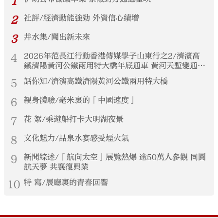
1
2
社評/經濟動能強勁 外資信心續增
3
井水集/闖出新未來
4
2026年范長江行動香港傳媒學子山東行之2/濟濱高
鐵濟陽黃河公鐵兩用特大橋年底通車 黃河天塹變通途
港生見證大國基建實力
5
話你知/濟濱高鐵濟陽黃河公鐵兩用特大橋
6
親身體驗/毫米裏的「中國速度」
7
花 絮/乘遊船打卡大明湖夜景
8
文化魅力/品泉水宴感受煙火氣
9
新聞綜述/「航向太空」展覽熱爆 逾50萬人參觀 同圓
航天夢 共襄復興業
10
特 寫/展廳裏的青春回響