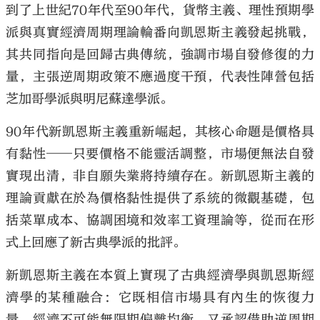
到了上世紀70年代至90年代，貨幣主義、理性預期學
派與真實經濟周期理論輪番向凱恩斯主義發起挑戰，
其共同指向是回歸古典傳統，強調市場自發修復的力
量，主張逆周期政策不應過度干預，代表性陣營包括
芝加哥學派與明尼蘇達學派。
90年代新凱恩斯主義重新崛起，其核心命題是價格具
有黏性──只要價格不能靈活調整，市場便無法自發
實現出清，非自願失業將持續存在。新凱恩斯主義的
理論貢獻在於為價格黏性提供了系統的微觀基礎，包
括菜單成本、協調困境和效率工資理論等，從而在形
式上回應了新古典學派的批評。
新凱恩斯主義在本質上實現了古典經濟學與凱恩斯經
濟學的某種融合：它既相信市場具有內生的恢復力
量、經濟不可能無限期偏離均衡，又承認借助逆周期