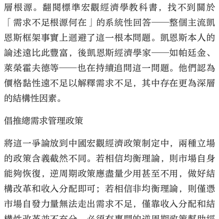
層根源。翻閱標準宏觀經濟學教科書，找不到關於
「需求不足根源何在」的系統性回答──整個主流凱
恩斯框架事實上迴避了這一根本問題。凱恩斯本人的
論述遠比此豐富，後凱恩斯經濟學家──如帕廷金、
萊榮霍夫德等──也在持續追問這一問題。他們認為
價格黏性遠不足以解釋需求不足，其中存在更為深層
的結構性因素。
倡推總需求管理政策
將這一爭論放到中國宏觀經濟政策制定中，兩種立場
的政策含義截然不同。若相信均衡理論，則市場自身
能夠恢復，逆周期政策應盡量少用甚至不用，做好結
構改革和收入分配即可；若相信非均衡理論，則僅憑
市場自發力量無法走出需求不足，僅靠收入分配和結