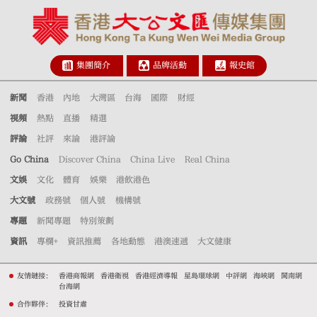
集團簡介
品牌活動
報史館
新聞
香港
內地
大灣區
台海
國際
財經
視頻
熱點
直播
精選
評論
社評
來論
港評論
Go China
Discover China
China Live
Real China
文娛
文化
體育
娛樂
港飲港色
大文號
政務號
個人號
機構號
專題
新聞專題
特別策劃
資訊
專欄+
資訊推薦
各地動態
港澳速遞
大文健康
友情鏈接：
香港商報網
香港衛視
香港經濟導報
星島環球網
中評網
海峽網
閩南網
台海網
合作夥伴：
投資甘肅