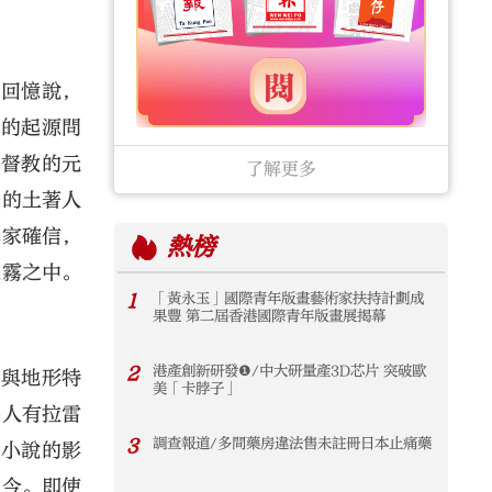
人回憶說，
子的起源問
基督教的元
了解更多
島的土著人
學家確信，
熱榜
迷霧之中。
1
「黃永玉」國際青年版畫藝術家扶持計劃成
果豐 第二屆香港國際青年版畫展揭幕
2
港產創新研發❶/中大研量產3D芯片 突破歐
上與地形特
美「卡脖子」
馬人有拉雷
3
調查報道/多間藥房違法售未註冊日本止痛藥
漫小說的影
至今。即使