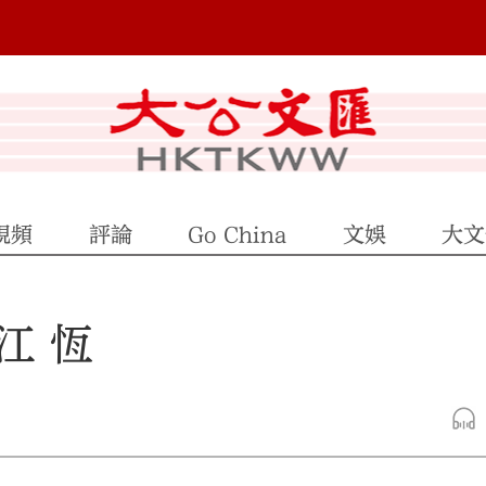
視頻
評論
Go China
文娛
大文
江 恆