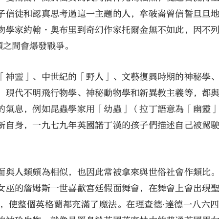
子信徒和認真思考過這一主題的人，拿破崙曾信誓旦旦
物學家約翰·奧布里到奇幻作家托爾金無不如此，因不
類之間會爆發戰爭。
「神靈」、中世紀的「野人」、文藝復興時期的神秘學
、現代不明飛行物學、神秘動物學和新異教主義等，都
的氣息，例如昆蟲學家用「幼蟲」（拉丁語意為「幽靈
新自身，一九七九年英國諾丁漢的孩子們描述自己被駕
面與人類頗為相似，也因此常被拿來與世俗社會作類比
女巫的詹姆斯一世喜歡宮廷假面舞會，在舞會上會出現
，使整個英格蘭都充滿了魔法。在理查德‧達德一八六