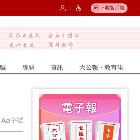
下載客戶端
號
專題
資訊
大公報·教育佳
字號