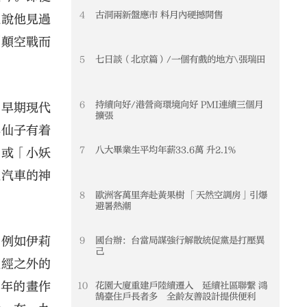
4
古洞兩新盤應市 料月內硬撼開售
地說他見過
列顛空戰而
5
七日談（北京篇）/一個有戲的地方\張瑞田
6
持續向好/港營商環境向好 PMI連續三個月
、早期現代
擴張
與仙子有着
7
八大畢業生平均年薪33.6萬 升2.1%
」或「小妖
駛汽車的神
8
歐洲客萬里奔赴黃果樹 「天然空調房」引爆
避暑熱潮
。例如伊莉
9
國台辦：台當局謀強行解散統促黨是打壓異
己
聖經之外的
四年的畫作
10
花園大廈重建戶陸續遷入 延續社區聯繫 鴻
鵠臺住戶長者多 全齡友善設計提供便利