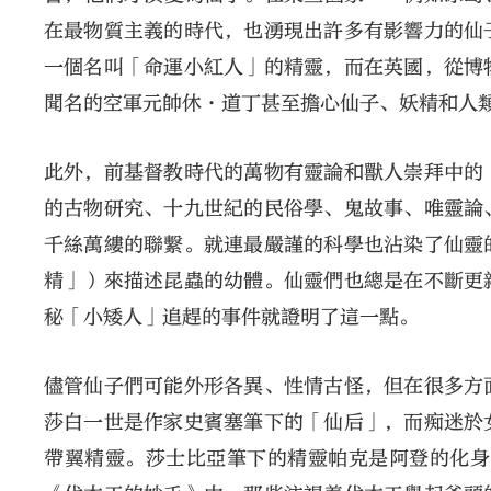
在最物質主義的時代，也湧現出許多有影響力的仙
一個名叫「命運小紅人」的精靈，而在英國，從博
聞名的空軍元帥休·道丁甚至擔心仙子、妖精和人
此外，前基督教時代的萬物有靈論和獸人崇拜中的
的古物研究、十九世紀的民俗學、鬼故事、唯靈論
千絲萬縷的聯繫。就連最嚴謹的科學也沾染了仙靈
精」）來描述昆蟲的幼體。仙靈們也總是在不斷更
秘「小矮人」追趕的事件就證明了這一點。
儘管仙子們可能外形各異、性情古怪，但在很多方
莎白一世是作家史賓塞筆下的「仙后」，而痴迷於
帶翼精靈。莎士比亞筆下的精靈帕克是阿登的化身