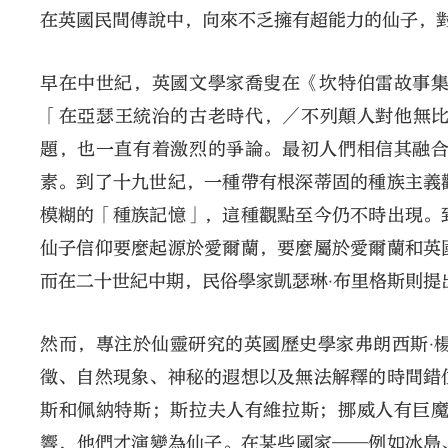
在英國民間傳說中，向來不乏擁有超能力的仙子，
早在中世紀，英國文學家喬叟在《坎特伯雷故事
「在亞瑟王統治的古老時代，／不列顛人對他無
題，也一直有着激烈的爭論。最初人們相信其融
素。到了十九世紀，一種帶有根深蒂固的種族主義
模糊的「種族記憶」，這種觀點至今仍不時出現。
仙子信仰要麼起源於愛爾蘭，要麼屬於愛爾蘭和英
而在二十世紀中期，民俗學家凱瑟琳‧布里格斯則提
然而，專注於仙靈研究的英國歷史學家弗朗西斯‧
徵、自然現象、神秘的遐想以及無法解釋的時間錯
斯和佩納特斯；斯拉夫人有維拉斯；挪威人有巨
響，他們才演變為仙子。在某些國家——例如冰島