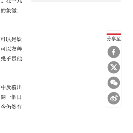
女。在一九
族的象徵，
分享至
也可以是妖
，可以友善
摸幾乎是他
學中反覆出
離開一個日
如今仍然有