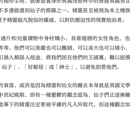
的袖珍生物，就像是置身於英國茂密林中的普通英國男
不多還能遇到仙子的郡縣之一。精靈甚至被視為本土種
賦予精靈超凡脫俗的權威，以對抗壓迫性的現實統治者。
卡通片和兒童讀物中身材嬌小、長着翅膀的女性角色，
等等。他們可以美麗也可以醜陋，可以高大也可以矮小
引誘人類誤入歧途，將我們困在他們的王國裏。難以捉
「仙子」、「好鄰居」或「紳士」，以避免招惹他們。
的衰落，或許是因為精靈和仙女的離去本身就是英國文
中世紀晚期，即有一種憂鬱的觀念認為，仙子們正逐漸
他筆下的精靈注定要被平庸的凡人所取代，而這種觀念