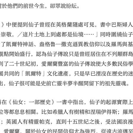
對於他們的前世今生，卻眾說紛紜。
集》中便提到仙子曾經在英格蘭隨處可見，書中巴斯婦
比崇敬，／這片土地上到處都是仙境……」同時圍繞仙
合了凱爾特神話、盎格魯─撒克遜異教信仰以及羅馬與
觀點開始盛行，認為仙子傳說只是曾經居住在不列顛群
大公文匯
到了二十世紀初，愛爾蘭豐富的仙子傳說使大多數民俗
國共同的「凱爾特」文化遺產，只是早已湮沒在歷史的
出，仙子很可能是史前亡靈半夢半醒間留下的祖先靈魂。
楊在《仙女：一部歷史》一書中指出，仙子的起源實際
位等都息息相關。比如希臘人有樹精和涅瑞伊得斯；羅
魔；英國人有精靈帕克，直到十五世紀之後，受法國浪
、愛爾蘭，關於仙女的民間信仰尤為強烈，從遠古流傳