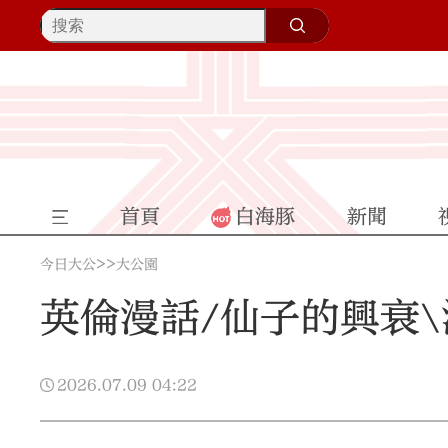
首頁
白海豚
新聞
>>
今日大公
大公園
英倫漫話/仙子的興衰\
2026.07.09
04:22