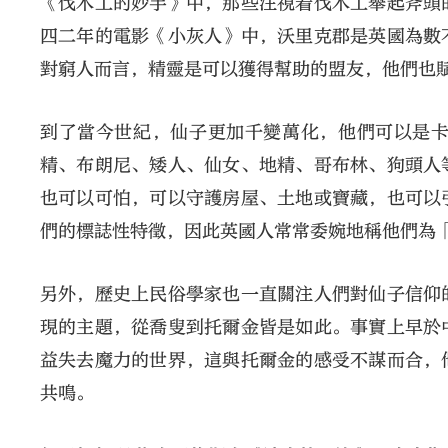
《伐木工的妙手》中，那些注視着伐木工舉起斧頭
四二年的電影《小灰人》中，沃里克郡是英國為數
對窮人而言，精靈是可以獲得幫助的盟友，他們也
到了當今世紀，仙子更加千變萬化，他們可以是
精、布朗尼、矮人、仙女、地精、哥布林、狗頭人
也可以可怕，可以守護房屋、土地或寶藏，也可以
們的標誌性特徵，因此英國人常常委婉地稱他們為
另外，歷史上民俗學家也一直關注人們對仙子信仰
現的主題，從喬叟到托爾金皆是如此。事實上早於
益失去魔力的世界，這與托爾金的感受不謀而合，
共鳴。