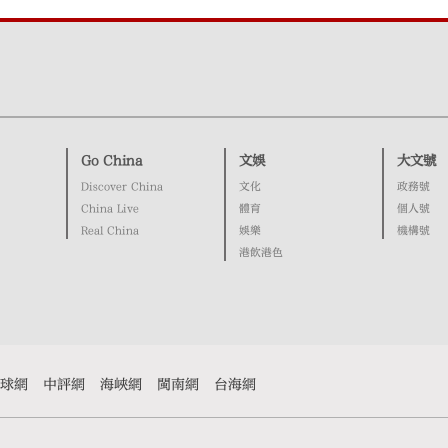
Go China
文娛
大文號
Discover China
文化
政務號
China Live
體育
個人號
Real China
娛樂
機構號
港飲港色
球網
中評網
海峽網
閩南網
台海網