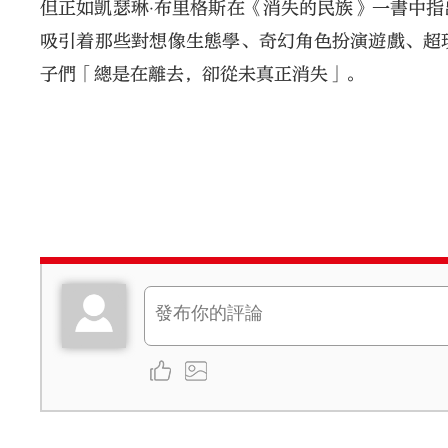
但正如凱瑟琳‧布里格斯在《消失的民族》一書中
吸引着那些對想像生態學、奇幻角色扮演遊戲、超
子們「總是在離去，卻從未真正消失」。