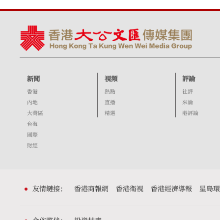
新聞
視頻
評論
香港
熱點
社評
內地
直播
來論
大灣區
精選
港評論
台海
國際
財經
友情鏈接：
香港商報網
香港衛視
香港經濟導報
星島環