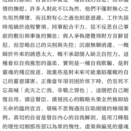
情的撫慰。許多人對此不以為然，他們不僅對無心之
失坦然釋懷，而且對有心之過也刻意迴避。工作失誤
時甩鍋於流程繁瑣、同事配合不力，從不反思自己事
前的敷衍與事後的懈怠；與人爭執總覺得對方言辭冒
犯，而忽略自己的尖刻與失控；沉溺無聊消遣，一概
歸於外來的誘惑太大，概不承認個人缺乏自控力。這
種看似自我寬恕的溫柔，實則是一種自我欺騙，是對
靈魂的殘忍放逐，說重些是對未來可能重蹈覆轍的自
己的蓄意謀害。正像當年項羽困於垓下時，仍至死不
忘高喊「此天之亡我，非戰之罪也」，這個把自己剛
愎自用、猜忌賢臣、漠視民心的戰略失策全然推卸給
天命的臨終宣言，堪稱不思悔過而自陷絕境的極端案
例。真切的自省是發自內心的自我解剖，是用刀鋒般
的理性切割那些習以為常的惰性、虛榮與偏見的靈魂