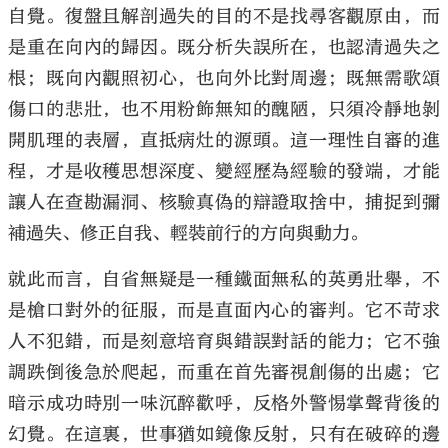
自覺。復盤且解剖過失的目的不是找尋客觀原由，而
是重在向內的歸因。既分析失誤所在，也認清過失之
根；既向內觀照初心，也向外比對周邊；既無需歌頌
傷口的悲壯，也不用粉飾無知的醜陋，只須冷靜地剝
開肌理的表層，直抵病灶的源頭。這一理性自審的進
程，才是收穫思想深度、變經歷為經驗的發端，才能
讓人在查勘漏洞、核驗真偽的辯證取捨中，捕捉到彌
補過失、修正自我、輕裝前行的方向與動力。
就此而言，自省無疑是一種鐵面無私的英勇壯舉，不
是槍口對外的征服，而是直面內心的審判。它不苛求
人不犯錯，而是刻意培育與錯誤對話的能力；它不強
調跌倒後急於爬起，而重在首先審視創傷的出處；它
暗示成功時別一味沉醉歡呼，反格外警惕掌聲背後的
幻覺。在這裏，世事猶如鏡像反射，只有在破碎的邊