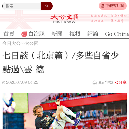
下載客戶端
首頁
白海豚
新聞
視頻
評論
Go Chin
今日大公
大公園
>>
七日談（北京篇）/多些自省少
點過\雲 德
2026.07.09
04:22
字號
分享