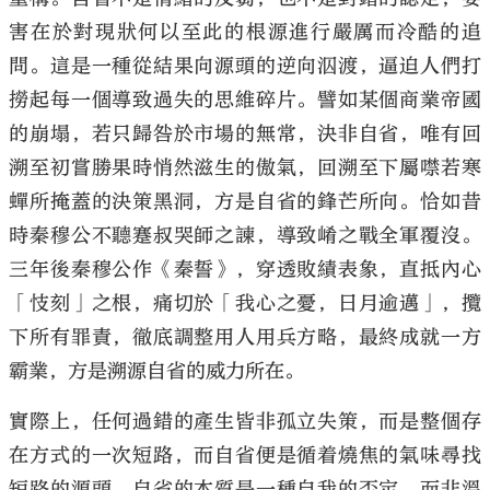
害在於對現狀何以至此的根源進行嚴厲而冷酷的追
問。這是一種從結果向源頭的逆向泅渡，逼迫人們打
撈起每一個導致過失的思維碎片。譬如某個商業帝國
的崩塌，若只歸咎於市場的無常，決非自省，唯有回
溯至初嘗勝果時悄然滋生的傲氣，回溯至下屬噤若寒
蟬所掩蓋的決策黑洞，方是自省的鋒芒所向。恰如昔
時秦穆公不聽蹇叔哭師之諫，導致崤之戰全軍覆沒。
三年後秦穆公作《秦誓》，穿透敗績表象，直抵內心
「忮刻」之根，痛切於「我心之憂，日月逾邁」，攬
下所有罪責，徹底調整用人用兵方略，最終成就一方
霸業，方是溯源自省的威力所在。
實際上，任何過錯的產生皆非孤立失策，而是整個存
在方式的一次短路，而自省便是循着燒焦的氣味尋找
短路的源頭。自省的本質是一種自我的否定，而非溫