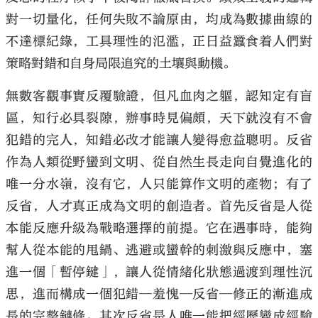
對一切量化，任何失敗不論原由，均成為數據曲線的
不達標紀錄，工具理性的氾濫，正日益蠶食着人們對
策略對錯和自身局限追究的土壤與動機。
無數客觀事實反覆驗證，但凡血肉之軀，認知定有盲
區，知行必具裂隙，辦事時見偏頗，天下就沒有不會
犯錯的完人，知錯必改才能讓人變得愈益聰明。反省
作為人類從野蠻到文明、從自然生長走向自覺進化的
唯一分水嶺，沒有它，人只能算作文明的產物；有了
反省，人才真正成為文明的創造者。首先反省是人從
本能反應升級為戰略選擇的前提。它在遇事時，能夠
幫人從本能的甩鍋、逃避或蠻幹的刺激與反應中，塞
進一個「暫停鍵」，讓人從情緒化狀態過渡到理性沉
思，進而構成一個犯錯─羞愧─反省─修正的漸進成
長的完整鏈條。其次反省是人唯一能把經歷變成經驗