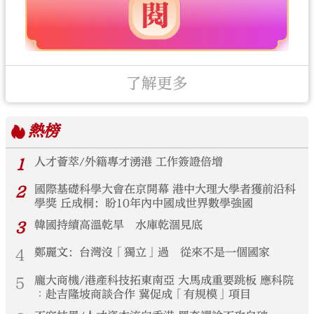
了解更多
熱榜
1
人才薈萃/外籍專才湧港 工作簽證倍增
2
國際基礎科學大會在京開幕 港中大理大學者獲前沿科
學獎 丘成桐：盼10年內中國成世界數學強國
3
韓國持續高溫乾旱 水庫乾涸見底
4
鄭麗文：台灣沒「獨立」過 從來不是一個國家
5
龐大商機/港產科技拓東南亞 大馬成重要跳板 應科院
︰赴吉隆坡商談合作 冀促成「有規模」項目