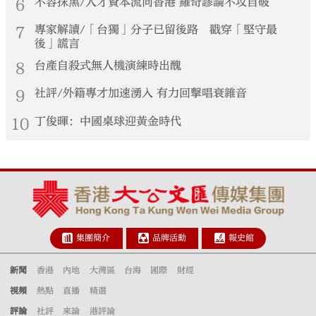
6
不容抹黑/人才資本流向香港 羅奇謬論不攻自破
7
專家解讀/「台獨」分子已留後路 戳穿「堅守最
後」謊言
8
台產自殺式無人機演練時出醜
9
社評/外籍專才加速湧入 有力回擊唱衰雜音
10
丁俊暉：中國桌球迎黃金時代
集團簡介
品牌活動
報史館
新聞
香港
內地
大灣區
台海
國際
財經
視頻
熱點
直播
精選
評論
社評
來論
港評論