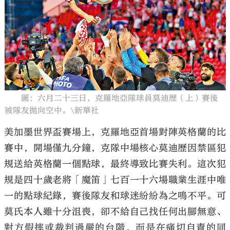
大公文匯
圖：六月二十三日，克羅地亞隊球員莫迪歷（上）賽後
被隊友拋向空中。\新華社
美加墨世界盃賽場上，克羅地亞首場對陣英格蘭的比
賽中，開場僅九分鐘，克隊中場核心莫迪歷因禁區犯
規送給英格蘭一個點球，最終導致比賽失利。這次犯
規是四十歲老將「魔笛」七百一十六場職業生涯中唯
一的點球紀錄，賽後隊友和球迷紛紛為之鳴不平。可
莫氏本人雖十分沮喪，卻不給自己找任何出腳無意、
對方假摔或裁判過嚴的台階，而是在痛切自責的同