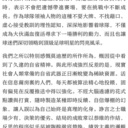
時，表示不會把遺憾帶進賽場，要在挑戰中不斷成
長。作為球隊領袖人物的這種不耍大牌、不找藉口、
虛心接受教訓的理性認知，深深地影響着球隊，不僅
成為大伙滿血復活尋求下一場勝利的動力，而且也讓
球迷們深切領略到頂級足球明星的閃亮風采。
我們之所以特別感慨莫迪歷的所作所為，概因從中看
到了久違的自省精神。與此形成強烈反差的是，現實
社會人類常備的自省武器正日漸蛻變為稀缺資源。活
在信息繭房裏的人們，每天都被算法精心地投餵，固
有偏見在反覆推送中得以強化。不經大腦過濾的花式
點讚與打賞，隨時製造某種即時反饋、自信爆棚的幻
象，讓人誤以為自己始終是真理的化身。諍言之士職
場少有，決策的優劣、結局的成敗常以恭維的作結，
反思的程序似乎早被陶醉徹底替換。績效主義的邏輯