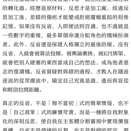
的轉化器。經歷是原材料，反思才是加工廠，經過反
思加工後，差錯的傷疤才能變成拒絕覆轍重蹈的刻骨
記憶。如果沒有反省，人即便活到百歲，也不過就是
一些數字的重複，最多算個命運分配角色的機械扮演
者。此外，反省還是保證人格獨立的最後防線。沒有
反省，人就會被算法投餵、被輿論裹挾、被KPI綁架，
就會把別人硬塞的東西當成自己的想法，成為他者意
志的復讀機。反省質疑對與錯的過程，才教人在隨波
逐流的從眾潮流中，錨定自己究竟是誰，進而與盲從
和輕信拉開距離。
真正的反省，不是「悔不當初」式的簡單懊惱，也不
是「自己真笨」式的廉價苛責，而是一種將自我對象
化的深刻反思，使自我在主客體分割審視中實現價值
重構。自省不是情緒的反芻，也不是對錯的認定，要