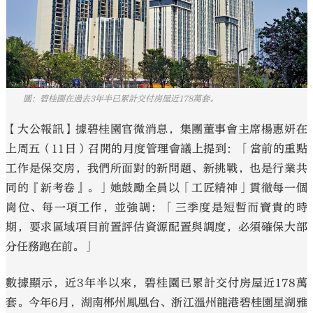
大公文匯
圖：碧桂園在過去3年半已累計交付房屋近178萬套。
【大公報訊】據碧桂園官微消息，集團董事會主席楊惠妍在
上周五（11日）召開的月度管理會議上提到：「當前的重點
工作是保交房，我們所面對的新問題、新挑戰，也是行業共
同的『新考卷』。」她鼓勵全員以「工匠精神」貫徹每一個
崗位、每一項工作，並強調：「三季度是短暫而寶貴的時
期，要求區域項目前置評估資源配置與調度，必須確保大部
分任務跑在前。」
數據顯示，近3年半以來，碧桂園已累計交付房屋近178萬
套。今年6月，湖南郴州鳳凰台、浙江溫州龍港碧桂園星湖雅