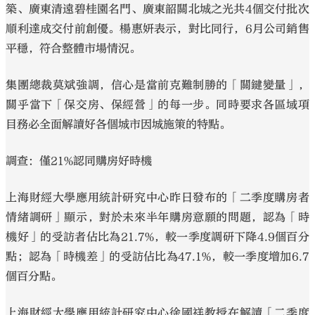
築、廣東清遠碧桂園名門、廣東韶關北城之光共4個交付批次
順利達成交付前創優。楊惠妍表示，對比同行，6月公司銷售
平穩，符合整體市場情況。
集團總裁莫斌強調，信心是當前克難制勝的「關鍵變量」，
關乎當下「保交房、保經營」的每一步。同時要求各區域項
目務必全面解讀好各個城市因城施策的特點。
調查：僅21%認同購房好時機
上海財經大學應用統計研究中心昨日發布的「二季度購房者
情緒調研」顯示，對於未來半年購房意願的問題，認為「時
機好」的受訪者佔比為21.7%，較一季度調研下降4.9個百分
點；認為「時機差」的受訪佔比為47.1%，較一季度增加6.7
個百分點。
上海財經大學應用統計研究中心徐國祥教授在解讀「二季度