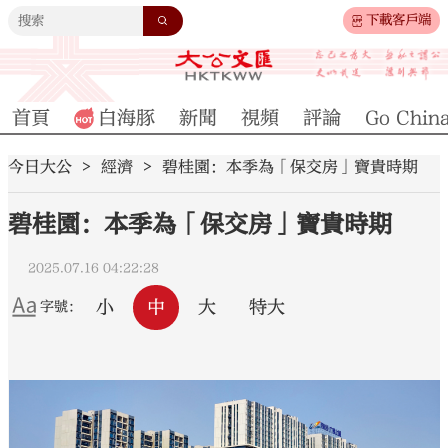
下載客戶端
首頁
白海豚
新聞
視頻
評論
Go Chin
今日大公
經濟
碧桂園：本季為「保交房」寶貴時期
碧桂園：本季為「保交房」寶貴時期
2025.07.16 04:22:28
小
中
大
特大
字號：