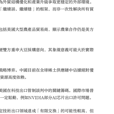
為外貿結構優化和產業升級爭取更穩定的外部環境。
「繼續談、繼續穩」的框架，而非一次性解決所有貿
包括美國大型農產品貿易商，顯示農業合作仍是美方
便雙方重申大豆採購意向，其象徵意義可能大於實際
戰略博弈。中國目前在全球稀土供應鏈中佔據絕對優
土資源高度依賴。
美國在科技出口管制談判中的關鍵籌碼。國際市場普
鬆動，例如NVIDIA部分AI芯片出口許可問題。
定技術出口領域達成「有限交換」的可能性較高，但