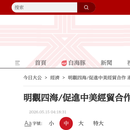
首頁
白海豚
新聞
今日大公
經濟
明觀四海/促進中美經貿合作 
明觀四海/促進中美經貿合作
2026.05.15 04:18:31
小
中
大
特大
字號：