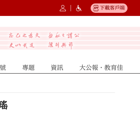
下載客戶端
號
專題
資訊
大公報·教育佳
瑤