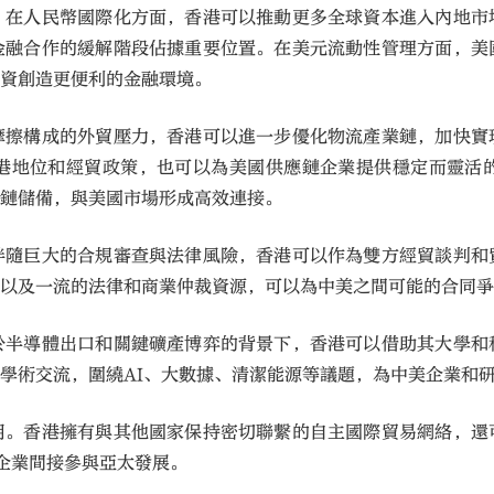
。在人民幣國際化方面，香港可以推動更多全球資本進入內地市
金融合作的緩解階段佔據重要位置。在美元流動性管理方面，美
投資創造更便利的金融環境。
摩擦構成的外貿壓力，香港可以進一步優化物流產業鏈，加快實
港地位和經貿政策，也可以為美國供應鏈企業提供穩定而靈活
冷鏈儲備，與美國市場形成高效連接。
伴隨巨大的合規審查與法律風險，香港可以作為雙方經貿談判和
，以及一流的法律和商業仲裁資源，可以為中美之間可能的合同
於半導體出口和關鍵礦產博弈的背景下，香港可以借助其大學和
學術交流，圍繞AI、大數據、清潔能源等議題，為中美企業和
用。香港擁有與其他國家保持密切聯繫的自主國際貿易網絡，還
國企業間接參與亞太發展。