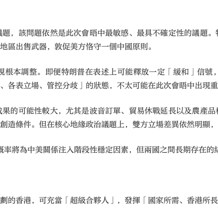
議題，該問題依然是此次會晤中最敏感、最具不確定性的議題。
灣地區出售武器，敦促美方恪守一個中國原則。
現根本調整。即便特朗普在表述上可能釋放一定「緩和」信號
通、各表立場、管控分歧」的狀態，不太可能在此次會晤中出現
成果的可能性較大，尤其是波音訂單、貿易休戰延長以及農產品
定創造條件。但在核心地緣政治議題上，雙方立場差異依然明顯
大概率將為中美關係注入階段性穩定因素，但兩國之間長期存在的
規劃的香港，可充當「超級合夥人」，發揮「國家所需、香港所