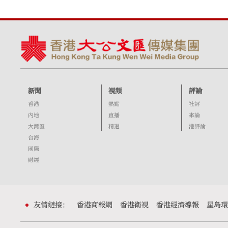
新聞
視頻
評論
香港
熱點
社評
內地
直播
來論
大灣區
精選
港評論
台海
國際
財經
友情鏈接：
香港商報網
香港衛視
香港經濟導報
星島環