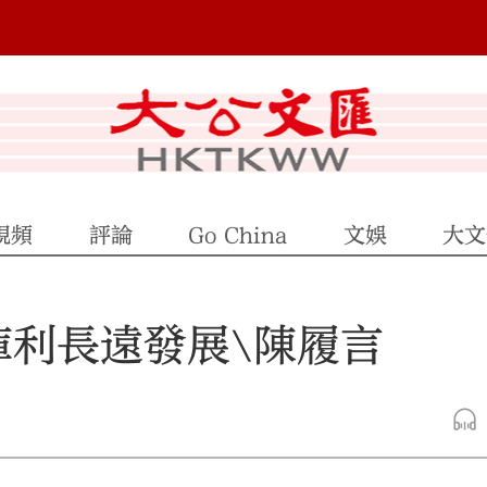
視頻
評論
Go China
文娛
大文
庫利長遠發展\陳履言