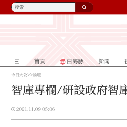
首頁
白海豚
新聞
>>
今日大公
論壇
智庫專欄/研設政府智
2021.11.09
05:06