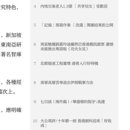
4
內地空巢老人1.3億 「共享兒女」受歡迎
研究特色，
5
「記協」黑箱作業 「改選」鬧劇結果拒公開
例，新加坡
有東南亞研
6
周星馳攜劉嘉玲迪麗熱巴香港戲院謝票 遺憾
未能推出粵語版《功夫女足》
數著名智庫
7
北都提速工程量增 港青入行好時機
面，各種經
8
美軍高層苦尋退出伊朗戰事方法
檔次上。
9
七日談（海外篇）/華盛頓的假牙\吳捷
言，應明確
10
大公周評/十年磨一劍 香港創科迎來「好收
成」