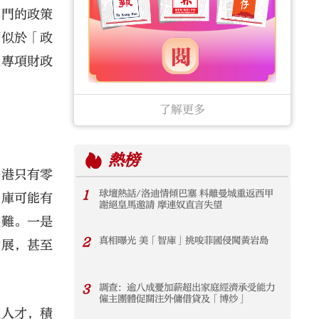
專門的政策
類似於「政
大專項財政
了解更多
熱榜
香港只有零
1
球壇熱話/洛迪情傾巴塞 料離曼城重返西甲
智庫可能有
謝絕皇馬邀請 摩連奴直言失望
艱難。一是
2
真相曝光 美「智庫」挑唆菲國侵闖黃岩島
發展，甚至
3
調查：逾八成憂加薪超出家庭經濟承受能力
僱主團體促關注外傭借貸及「博炒」
次人才，積