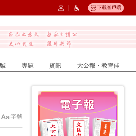
下載客戶端
號
專題
資訊
大公報·教育佳
字號