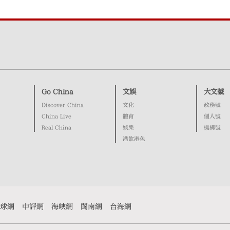
Go China
文娛
大文號
Discover China
文化
政務號
China Live
體育
個人號
Real China
娛樂
機構號
港飲港色
球網
中評網
海峽網
閩南網
台海網