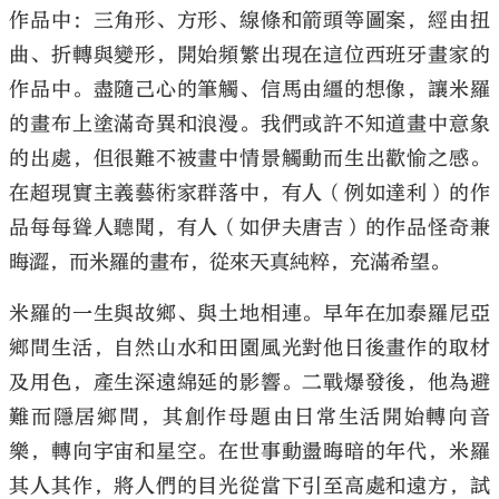
作品中：三角形、方形、線條和箭頭等圖案，經由扭
曲、折轉與變形，開始頻繁出現在這位西班牙畫家的
作品中。盡隨己心的筆觸、信馬由繮的想像，讓米羅
的畫布上塗滿奇異和浪漫。我們或許不知道畫中意象
的出處，但很難不被畫中情景觸動而生出歡愉之感。
在超現實主義藝術家群落中，有人（例如達利）的作
品每每聳人聽聞，有人（如伊夫唐吉）的作品怪奇兼
晦澀，而米羅的畫布，從來天真純粹，充滿希望。
米羅的一生與故鄉、與土地相連。早年在加泰羅尼亞
鄉間生活，自然山水和田園風光對他日後畫作的取材
及用色，產生深遠綿延的影響。二戰爆發後，他為避
難而隱居鄉間，其創作母題由日常生活開始轉向音
樂，轉向宇宙和星空。在世事動盪晦暗的年代，米羅
其人其作，將人們的目光從當下引至高處和遠方，試