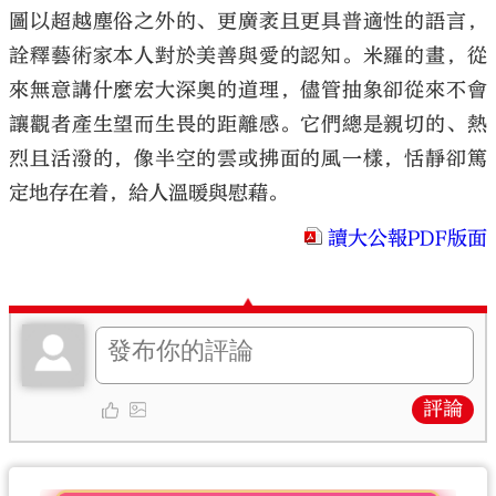
圖以超越塵俗之外的、更廣袤且更具普適性的語言，
詮釋藝術家本人對於美善與愛的認知。米羅的畫，從
來無意講什麼宏大深奧的道理，儘管抽象卻從來不會
讓觀者產生望而生畏的距離感。它們總是親切的、熱
烈且活潑的，像半空的雲或拂面的風一樣，恬靜卻篤
定地存在着，給人溫暖與慰藉。
讀大公報PDF版面
評論