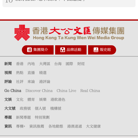
集團簡介
品牌活動
報史館
新聞
香港
內地
大灣區
台海
國際
財經
視頻
熱點
直播
精選
評論
社評
來論
港評論
Go China
Discover China
China Live
Real China
文娛
文化
體育
娛樂
港飲港色
大文號
政務號
個人號
機構號
專題
新聞專題
特別策劃
資訊
專欄+
資訊推薦
各地動態
港澳速遞
大文健康