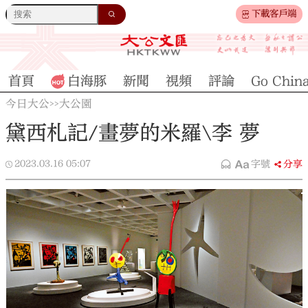
下載客戶端
首頁
白海豚
新聞
視頻
評論
Go Chin
今日大公
大公園
>>
黛西札記/畫夢的米羅\李 夢
2023.03.16
05:07
字號
分享