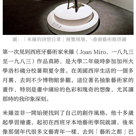
圖：「米羅的詩想日常」展覽現場。\香港藝術館供圖
大公文匯
第一次見到西班牙藝術家米羅（Joan Miro，一八九三
至一九八三）作品真跡，是大學二年級時參加加州大
學洛杉磯分校暑期夏令營。在美國西岸生活的一個多
月裏，去到不少博物館參觀。這位著名抽象藝術家的
畫作，特別是畫中繽紛的色彩和瑰奇的想像，尤其讓
那時的我印象深刻。
米羅並非一開始便找到了自己的創作風格。他十多歲
起學習繪畫，起初在西班牙本地藝術學院就讀，後來
像那個年代很多文藝青年一樣，去到「藝術之都」巴