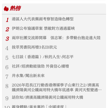
熱榜
1
港區人大代表蕪湖考察智造綠色轉型
2
伊朗公布協議草案 禁敵對方通過霍峽
3
兩岸社團交流節開幕 張志軍：多帶動台胞走進大陸
4
拔萃男書院再增3名IB狀元
5
七日談（香港篇）/秋的人生\何志平
6
社評/經濟動能強勁 外資信心續增
7
井水集/闖出新未來
8
2026年范長江行動香港傳媒學子山東行之2/濟濱高
鐵濟陽黃河公鐵兩用特大橋年底通車 黃河天塹變通途
港生見證大國基建實力
9
話你知/濟濱高鐵濟陽黃河公鐵兩用特大橋
10
親身體驗/毫米裏的「中國速度」