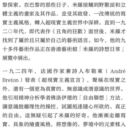
黎探索。在巴黎的那些日子，米羅接觸到野獸派和立
體主義的畫家及其作品，並受其啟發，一改傳統的寫
實主義風格，轉入超現實主義世界中深耕。直到一九
二○年代，即代表作《丑角的狂歡》面世後，米羅才
找到了屬於且只屬於自己的藝術語言。如今，他的九
十多件藝術作品正在香港藝術館「米羅的詩想日常」
展覽中展出。
一九二四年，法國作家兼詩人布勒東（André
Breton）發表《超現實主義宣言》，聲稱在現實之
外，還有一個更為真實的、無意識或潛意識的世界。
他引用精神分析學者佛洛伊德的「自由聯想」方法，
讓意識脫離理性的操控，試圖抵達隨心所欲的、真正
的自由。這無疑引起了米羅的好奇。他漸漸走離寫
實、具象的繪畫風格，將想像的、夢境中的元素糅入