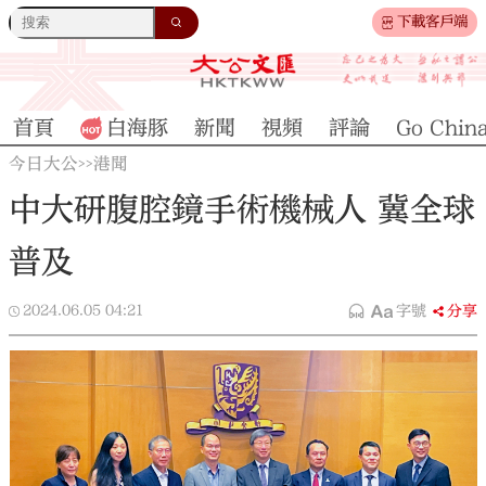
下載客戶端
首頁
白海豚
新聞
視頻
評論
Go Chin
今日大公
港聞
>>
中大研腹腔鏡手術機械人 冀全球
普及
2024.06.05
04:21
字號
分享