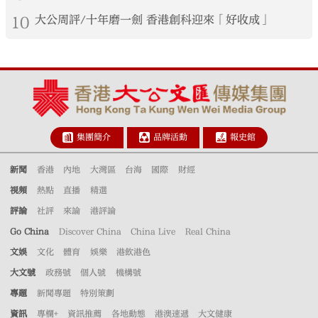
10
大公周評/十年磨一劍 香港創科迎來「好收成」
集團簡介
品牌活動
報史館
新聞
香港
內地
大灣區
台海
國際
財經
視頻
熱點
直播
精選
評論
社評
來論
港評論
Go China
Discover China
China Live
Real China
文娛
文化
體育
娛樂
港飲港色
大文號
政務號
個人號
機構號
專題
新聞專題
特別策劃
資訊
專欄+
資訊推薦
各地動態
港澳速遞
大文健康