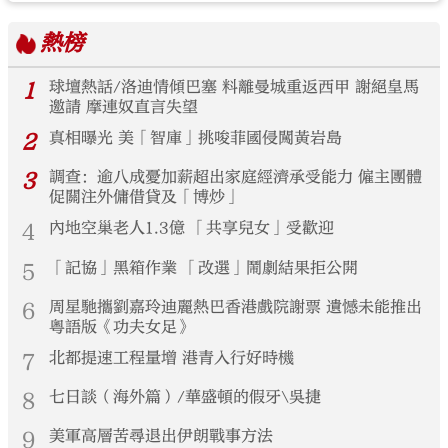
熱榜
1
球壇熱話/洛迪情傾巴塞 料離曼城重返西甲 謝絕皇馬
邀請 摩連奴直言失望
2
真相曝光 美「智庫」挑唆菲國侵闖黃岩島
3
調查：逾八成憂加薪超出家庭經濟承受能力 僱主團體
促關注外傭借貸及「博炒」
4
內地空巢老人1.3億 「共享兒女」受歡迎
5
「記協」黑箱作業 「改選」鬧劇結果拒公開
6
周星馳攜劉嘉玲迪麗熱巴香港戲院謝票 遺憾未能推出
粵語版《功夫女足》
7
北都提速工程量增 港青入行好時機
8
七日談（海外篇）/華盛頓的假牙\吳捷
9
美軍高層苦尋退出伊朗戰事方法