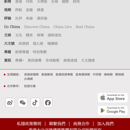
新聞
香港
內地
大灣區
台海
國際
財經
視頻
熱點
直播
精選
評論
社評
來論
港評論
Go China
Discover China
China Live
Real China
文娛
文化
體育
娛樂
港飲港色
大文號
政務號
個人號
機構號
專題
新聞專題
特別策劃
資訊
專欄+
資訊推薦
各地動態
港澳速遞
大文健康
友情鏈接：
香港商報網
香港衛視
香港經濟導報
星島環球網
中評網
海峽網
閩南網
台海網
合作夥伴：
投資甘肅
私隱政策聲明
聯繫我們
商務合作
加入我們