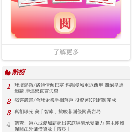
了解更多
熱榜
1
球壇熱話/洛迪情傾巴塞 料離曼城重返西甲 謝絕皇馬
邀請 摩連奴直言失望
2
戳穿謊言/全球企業爭相落戶 投資署KPI超額完成
3
真相曝光 美「智庫」挑唆菲國侵闖黃岩島
4
調查：逾八成憂加薪超出家庭經濟承受能力 僱主團體
促關注外傭借貸及「博炒」