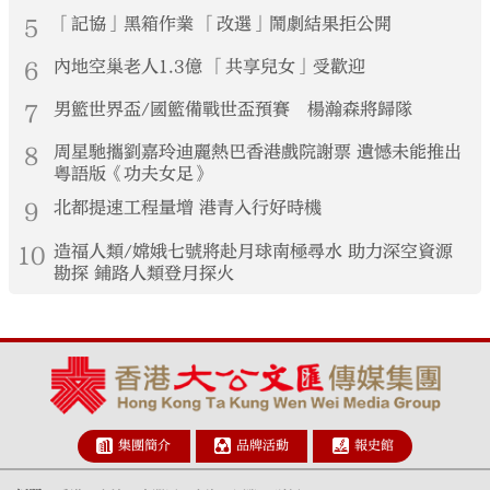
5
「記協」黑箱作業 「改選」鬧劇結果拒公開
6
內地空巢老人1.3億 「共享兒女」受歡迎
7
男籃世界盃/國籃備戰世盃預賽 楊瀚森將歸隊
8
周星馳攜劉嘉玲迪麗熱巴香港戲院謝票 遺憾未能推出
粵語版《功夫女足》
9
北都提速工程量增 港青入行好時機
10
造福人類/嫦娥七號將赴月球南極尋水 助力深空資源
勘探 鋪路人類登月探火
集團簡介
品牌活動
報史館