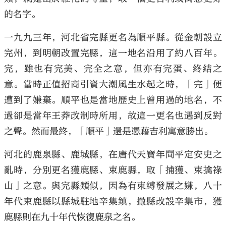
的名字。
一九九三年，河北省完縣更名為順平縣。從金朝設立
完州，到明朝改置完縣，這一地名沿用了約八百年。
大公文匯
完，雖也有完美、完全之意，但亦有完蛋、終結之
意。當時正值招商引資大潮風生水起之時，「完」便
遭到了嫌棄。順平也是當地歷史上曾用過的地名，不
過卻是當年王莽改制時所用，故這一更名也遇到反對
之聲。然而最終，「順平」還是憑藉吉利寓意勝出。
河北的鹿泉縣、鹿城縣，在唐代天寶年間平定安史之
亂時，分別更名獲鹿縣、束鹿縣，取「捕獲、束擒祿
山」之意。與完縣類似，因為有束縛發展之嫌，八十
年代束鹿縣以縣城駐地辛集鎮，撤縣改設辛集市，獲
鹿縣則在九十年代恢復鹿泉之名。