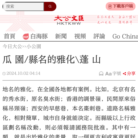
下載客戶端
首頁
白海豚
新聞
視頻
評論
Go Chin
今日大公
小公園
>>
瓜 園/縣名的雅化\蓬 山
2024.10.02
04:14
字號
分享
地名的雅化，在全國各地都有案例。比如，北京有名
的秀水街，原名臭水街；香港的調景嶺，民間原來俗
稱吊頸嶺；西安的早慈巷，本名棗刺巷。道路名稱雅
化，相對簡單，城市自身就能決定。而縣級以上行政
區劃名稱改動，則必須報請國務院批准。其中有一
類，就是出於雅化的考量，取一個更吉利或寓意更好