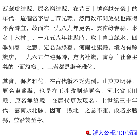
西藏瓊結縣，原名窮結縣，在昔日「越窮越光榮」的
年代，這個名字曾自帶光環。然而改革開放後也顯得
不合時宜，故而在一九八九年更名。雲南綠春縣，本
名「六村」，一九五八年建縣時，取「青山綠水，四
季如春」之意，定名為綠春。河南社旗縣，境內有賒
旗店，一九六五年建縣時，定名社旗，寓意「社會主
義的一面旗幟」。三者都是諧音雅化。
其實，縣名雅化，在古代就不乏先例。山東東明縣，
原名東昏縣，也是在王莽改制時更名。河北省玉田
縣，原名無終縣，在唐代更改現名。上世紀三十年
代，雲南永北縣，因有「敗北」之意不雅，改名永勝
縣，並沿襲至今。
讀大公報PDF版面