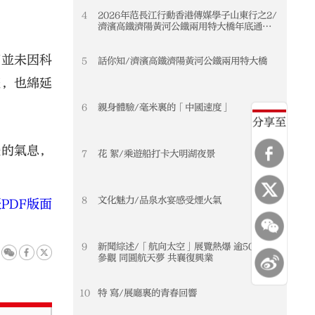
4
2026年范長江行動香港傳媒學子山東行之2/
濟濱高鐵濟陽黃河公鐵兩用特大橋年底通車
黃河天塹變通途 港生見證大國基建實力
卻並未因科
5
話你知/濟濱高鐵濟陽黃河公鐵兩用特大橋
體，也綿延
6
親身體驗/毫米裏的「中國速度」
分享至
暖的氣息，
7
花 絮/乘遊船打卡大明湖夜景
8
文化魅力/品泉水宴感受煙火氣
PDF版面
9
新聞綜述/「航向太空」展覽熱爆 逾50萬人
參觀 同圓航天夢 共襄復興業
10
特 寫/展廳裏的青春回響