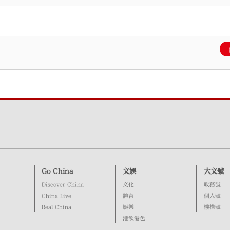
Go China
文娛
大文號
Discover China
文化
政務號
China Live
體育
個人號
Real China
娛樂
機構號
港飲港色