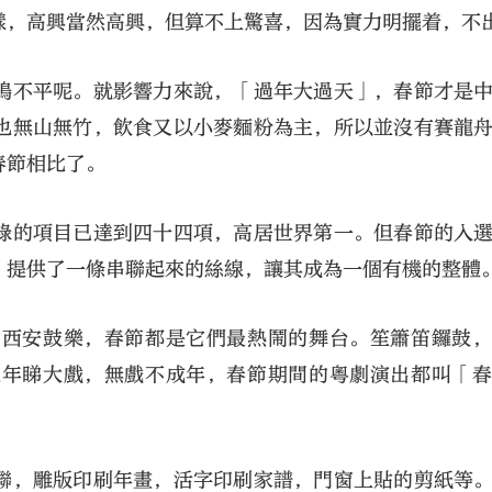
樣，高興當然高興，但算不上驚喜，因為實力明擺着，不
鳴不平呢。就影響力來說，「過年大過天」，春節才是
也無山無竹，飲食又以小麥麵粉為主，所以並沒有賽龍
春節相比了。
大公文匯
錄的項目已達到四十四項，高居世界第一。但春節的入
，提供了一條串聯起來的絲線，讓其成為一個有機的整體
、西安鼓樂，春節都是它們最熱鬧的舞台。笙簫笛鑼鼓
過年睇大戲，無戲不成年，春節期間的粵劇演出都叫「
。
聯，雕版印刷年畫，活字印刷家譜，門窗上貼的剪紙等