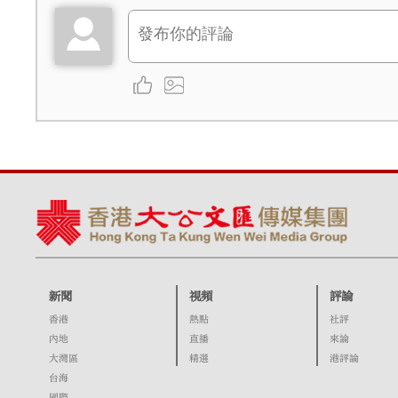
新聞
視頻
評論
香港
熱點
社評
內地
直播
來論
大灣區
精選
港評論
台海
國際