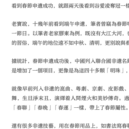
看到春節申遺成功，就跟兩天後看到谷愛凌奪冠一
老實說，十幾年前看到端午申遺，筆者曾竊為春節
一節日。以筆者老家膠東為例，既沒有大江大河，
的習俗，端午的地位遠不如中秋、清明，更別說與
據統計，春節申遺成功後，中國列入聯合國非遺名
是增加了一個項目，更像是為這四十多顆「明珠」
就像早前列入非遺的崑曲、粵劇、京劇、皮影戲
舞，生旦淨末丑，演繹着人間煙火和美妙傳奇。
「春聯」「春晚」「春運」一樣，帶上了春節屬性
還有很多非遺技藝，用在春節用品上，如書法寫春