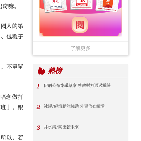
出奇嘛。
中國人的第
舟、包糉子
了解更多
選，不單單
熱榜
。
1
伊朗公布協議草案 禁敵對方通過霍峽
，唱念做打
2
社評/經濟動能強勁 外資信心續增
春班」，跟
3
井水集/闖出新未來
。所以，若