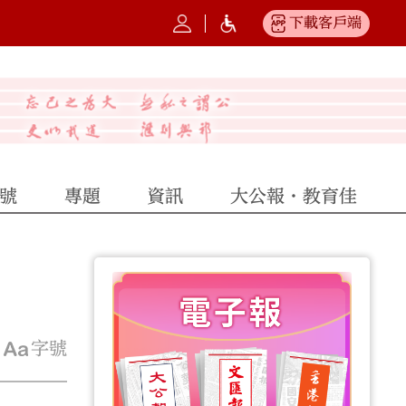
下載客戶端
號
專題
資訊
大公報·教育佳
字號