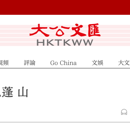
視頻
評論
Go China
文娛
大文
蓬 山