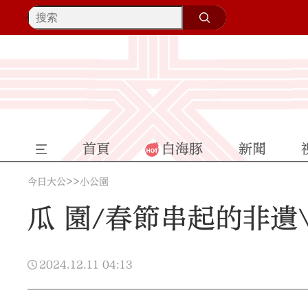
首頁
白海豚
新聞
>>
今日大公
小公園
瓜 園/春節串起的非遺\
2024.12.11
04:13