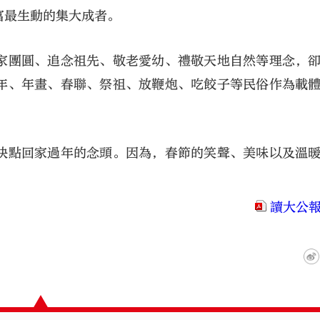
富最生動的集大成者。
家團圓、追念祖先、敬老愛幼、禮敬天地自然等理念，
年、年畫、春聯、祭祖、放鞭炮、吃餃子等民俗作為載
快點回家過年的念頭。因為，春節的笑聲、美味以及溫
讀大公報