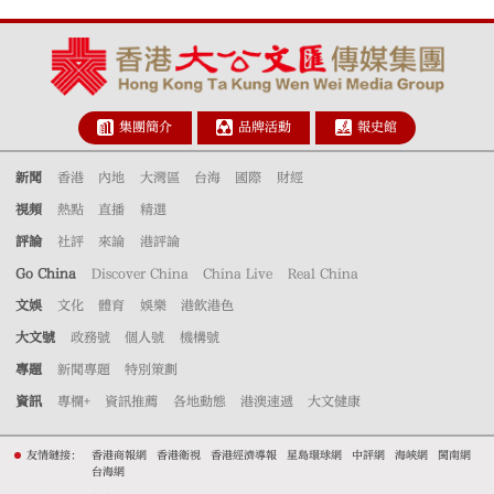
集團簡介
品牌活動
報史館
新聞
香港
內地
大灣區
台海
國際
財經
視頻
熱點
直播
精選
評論
社評
來論
港評論
Go China
Discover China
China Live
Real China
文娛
文化
體育
娛樂
港飲港色
大文號
政務號
個人號
機構號
專題
新聞專題
特別策劃
資訊
專欄+
資訊推薦
各地動態
港澳速遞
大文健康
友情鏈接：
香港商報網
香港衛視
香港經濟導報
星島環球網
中評網
海峽網
閩南網
台海網