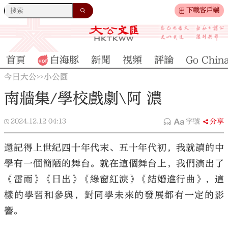
下載客戶端
首頁
白海豚
新聞
視頻
評論
Go Chin
今日大公
小公園
>>
南牆集/學校戲劇\阿 濃
2024.12.12
04:13
字號
分享
還記得上世紀四十年代末、五十年代初，我就讀的中
學有一個簡陋的舞台。就在這個舞台上，我們演出了
《雷雨》《日出》《綠窗紅淚》《結婚進行曲》，這
樣的學習和參與，對同學未來的發展都有一定的影
響。