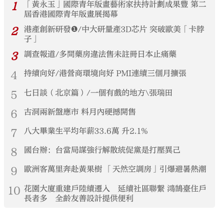
1
「黃永玉」國際青年版畫藝術家扶持計劃成果豐 第二
屆香港國際青年版畫展揭幕
2
港產創新研發❶/中大研量產3D芯片 突破歐美「卡脖
子」
3
調查報道/多間藥房違法售未註冊日本止痛藥
4
持續向好/港營商環境向好 PMI連續三個月擴張
5
七日談（北京篇）/一個有戲的地方\張瑞田
6
古洞兩新盤應市 料月內硬撼開售
7
八大畢業生平均年薪33.6萬 升2.1%
8
國台辦：台當局謀強行解散統促黨是打壓異己
9
歐洲客萬里奔赴黃果樹 「天然空調房」引爆避暑熱潮
10
花園大廈重建戶陸續遷入 延續社區聯繫 鴻鵠臺住戶
長者多 全齡友善設計提供便利