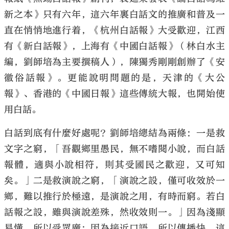
新之本》只有六年，這六年裏白話文的推廣和普及一
直在悄悄地進行着，《杭州白話報》大受歡迎，江西
有《新白話報》，上海有《中國白話報》（林白水主
編，劉師培為主要撰稿人），陳獨秀剛剛創辦了《安
大公文匯
徽俗話報》。更能說明問題的是，天津的《大公
報》、香港的《中國日報》這些傳統大報，也開始使
用白話。
白話到底有什麼好處呢？劉師培總結為兩條：一是救
文字之窮，「吾觀鄉里愚民，無不嗜閱小說，而白話
報體，適與小說相符，則其受國民之歡迎，又可知
矣。」二是救演說之窮，「演說之設，僅可收效於一
鄉，難以推行於極遠，是演說之用，有時而窮。若白
話報之設，雖與演說差殊，然收效則一。」因為淺顯
易懂，所以受眾廣；因為接近口語，所以傳播快。這