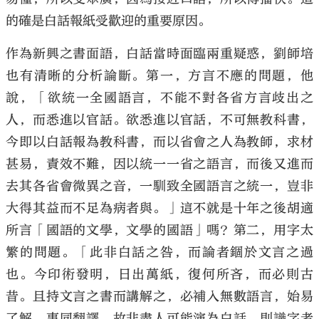
的確是白話報紙受歡迎的重要原因。
作為新興之書面語，白話當時面臨兩重疑惑，劉師培
也有清晰的分析論斷。第一，方言不應的問題，他
說，「欲統一全國語言，不能不對各省方言歧出之
人，而悉進以官話。欲悉進以官話，不可無教科書，
今即以白話報為教科書，而以省會之人為教師，求材
甚易，責效不難，因以統一一省之語言，而後又進而
去其各省會微異之音，一馴致全國語言之統一，豈非
大得其益而不足為病者與。」這不就是十年之後胡適
所言「國語的文學，文學的國語」嗎？第二，用字太
繁的問題。「此非白話之咎，而論者錮於文言之過
也。今印術發明，日出萬紙，復何所吝，而必則古
昔。且持文言之書而講解之，必補入無數語言，始易
了解，事同翻譯，故非盡人可能演為白話，則識字者