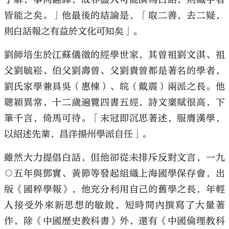
皆能之矣。」他最後的結論是，「取二善，去二疑，
則白話報之有益於文化可知矣」。
劉師培生於江蘇儀徵的經學世家，其曾祖劉文淇、祖
父劉毓崧、伯父劉壽曾、父劉貴曾都是著名的學者，
劉氏家學兼具吳（惠棟）、皖（戴震）兩派之長。他
聰穎異常，十二歲遍覽四書五經，詩文稟賦很高，下
筆千言，倚馬可待。「未冠即沉思著述，服膺漢學，
以紹述先業，昌洋揚州學派自任」。
雖然大力提倡白話，但他卻從未排斥反對文言，一九
○五年與鄧實、黃節等發起組織上海國學保存會，出
版《國粹學報》，他充分利用自己的舊學之長，年輕
人接受外來新思想的敏銳，短時間內撰寫了大量著
作，除《中國歷史教科書》外，還有《中國倫理教科