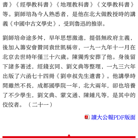
書》《經學教科書》《地理教科書》《文學教科書》
等。劉師培為今人熟悉者，是他在北大做教授時的講
義《中國中古文學史》，受到魯迅的推崇。
劉師培命途多舛，早年思想激進，提倡無政府主義，
後加入籌安會贊同袁世凱稱帝，一九一九年十一月在
北京去世時年僅三十六歲。陳獨秀安葬了他。身後留
下諸多著述，經錢玄同、劉文典等整理，一九三六年
出版了六函七十四冊《劉申叔先生遺書》。他講學時
間雖然不長，成都國學院一年，北大兩年，卻也培養
了不少學生，劉文典、蒙文通、陳鍾凡等，是其中的
佼佼者。 （二十一）
讀大公報PDF版面