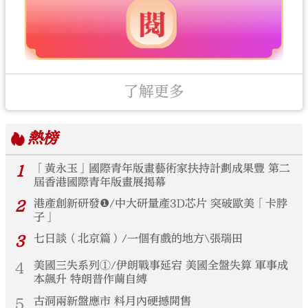
了解更多
熱榜
1
「黃永玉」國際青年版畫藝術家扶持計劃成果豐 第二
屆香港國際青年版畫展揭幕
2
港產創新研發❶/中大研量產3D芯片 突破歐美「卡脖
子」
3
七日談（北京篇）/一個有戲的地方\張瑞田
4
美國三失系列①/伊朗戰事延宕 美國全盤失算 軍事成
本飆升 特朗普作繭自縛
5
古洞兩新盤應市 料月內硬撼開售