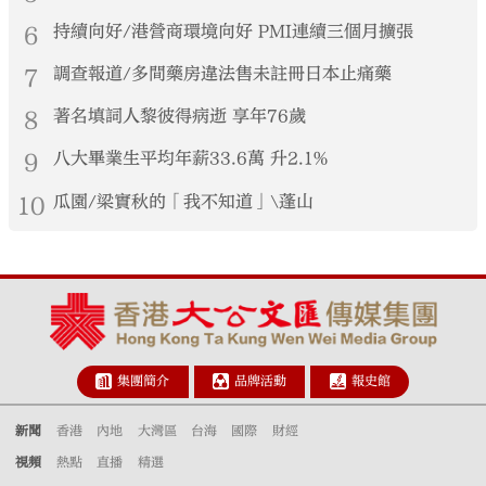
6
持續向好/港營商環境向好 PMI連續三個月擴張
7
調查報道/多間藥房違法售未註冊日本止痛藥
8
著名填詞人黎彼得病逝 享年76歲
9
八大畢業生平均年薪33.6萬 升2.1%
10
瓜園/梁實秋的「我不知道」\蓬山
集團簡介
品牌活動
報史館
新聞
香港
內地
大灣區
台海
國際
財經
視頻
熱點
直播
精選