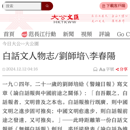
下載客戶端
首頁
范長江行動
新聞
視頻
評論
Go C
今日大公
大公園
>>
白話文人物志/劉師培\李春陽
2024.12.12
04:16
字號
分享
一九○四年，二十一歲的劉師培給《警鐘日報》寫文
章《論白話報與中國前途之關係》：「自吾觀之，白
話報者，文明普及之本也。白話報推行既廣，則中國
文明之進步固可推矣；中國文明愈進步，則白話報前
途之發達，又可推矣。」──此時距離第一份白話文
報紙《無錫白話報》創刊，裘廷梁發表《論白話為維