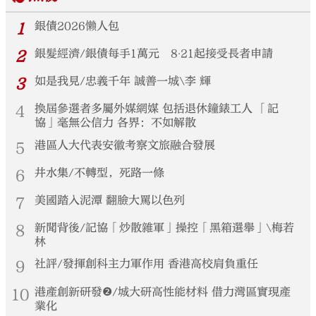
1
銀債2026懶人包
2
銀髮經濟/銀債每手1萬元 8‧21起接受長者申請
3
如是我見/忠義千年 誠善一城\李 輝
4
換屆參選者多屬外媒網媒 包括退休鐘錶工人 「記
協」毫無公信力 各界：不如解散
5
港區人大代表安徽考察文旅融合發展
6
井水集/不轉型，死路一條
7
美國踏入泥潭 翻臉大罵以色列
8
新聞背後/記協「炒散雜軍」操控「黑箱選舉」\梅若
林
9
社評/發揮創科主力軍作用 香港高校肩負重任
10
港產創新研發❷/城大研高性能材料 借力灣區實現產
業化