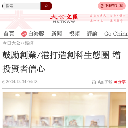
下載客戶端
首頁
白海豚
新聞
視頻
評論
Go Chin
今日大公
經濟
>>
鼓勵創業/港打造創科生態圈 增
投資者信心
2024.12.24
04:18
字號
分享