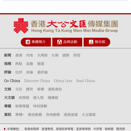
集團簡介
品牌活動
報史館
新聞
香港
內地
大灣區
台海
國際
財經
視頻
熱點
直播
精選
評論
社評
來論
港評論
Go China
Discover China
China Live
Real China
文娛
文化
體育
娛樂
港飲港色
大文號
政務號
個人號
機構號
專題
新聞專題
特別策劃
資訊
專欄+
資訊推薦
各地動態
港澳速遞
大文健康
友情鏈接：
香港商報網
香港衛視
香港經濟導報
星島環球網
中評網
海峽網
閩南網