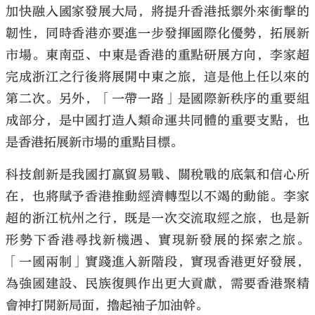
加快融入國家發展大局，將提升香港抵禦外來衝擊的
韌性，同時香港亦要進一步發揮國際化優勢，拓展新
市場。東南亞、中東是香港的重點研展方向，李家超
完成浙江之行後將展開中東之旅，這是他上任以來的
第二次。另外，「一帶一路」是國際新秩序的重要組
成部分，是中國打造人類命運共同體的重要支點，也
是香港拓展新市場的重點目標。
科技創新是我國打贏貿易戰、關稅戰的底氣和信心所
在，也將賦予香港推動經濟轉型以不竭的動能。李家
超的浙江杭州之行，既是一次交流取經之旅，也是新
形勢下香港尋找新機遇、實現新發展的探索之旅。
「一國兩制」實踐進入新階段，實現香港更好發展，
為強國建設、民族復興作出更大貢獻，需要香港聚精
會神打開新局面，擼起袖子加油幹。