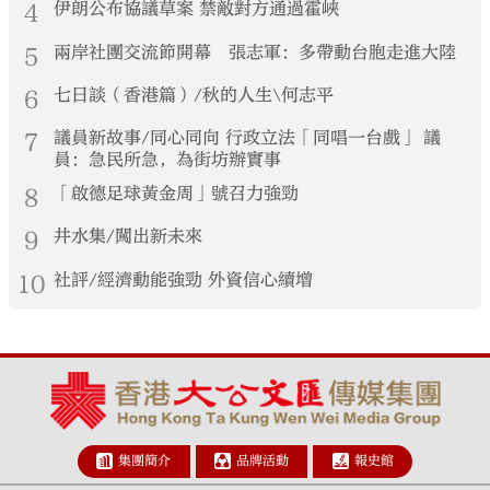
4
伊朗公布協議草案 禁敵對方通過霍峽
5
兩岸社團交流節開幕 張志軍：多帶動台胞走進大陸
6
七日談（香港篇）/秋的人生\何志平
7
議員新故事/同心同向 行政立法「同唱一台戲」 議
員：急民所急，為街坊辦實事
8
「啟德足球黃金周」號召力強勁
9
井水集/闖出新未來
10
社評/經濟動能強勁 外資信心續增
集團簡介
品牌活動
報史館