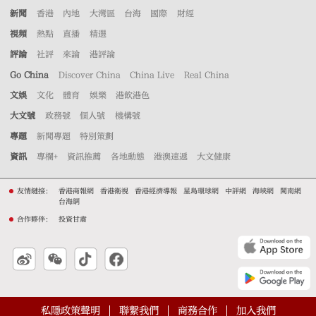
新聞
香港
內地
大灣區
台海
國際
財經
視頻
熱點
直播
精選
評論
社評
來論
港評論
Go China
Discover China
China Live
Real China
文娛
文化
體育
娛樂
港飲港色
大文號
政務號
個人號
機構號
專題
新聞專題
特別策劃
資訊
專欄+
資訊推薦
各地動態
港澳速遞
大文健康
友情鏈接：
香港商報網
香港衛視
香港經濟導報
星島環球網
中評網
海峽網
閩南網
台海網
合作夥伴：
投資甘肅
私隱政策聲明
聯繫我們
商務合作
加入我們