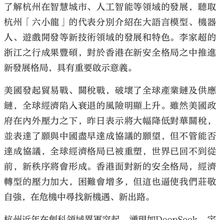
了解杭州在智慧城市、人工智能等領域的發展，聽取
杭州「六小龍」的代表分別介紹在大語言模型、機器
人、遊戲開發等新技術領域的發展和特色。李家超的
浙江之行成果豐碩，對於香港在新安全格局之中推進
大公文匯
新發展格局，具有重要啟示意義。
美國發起貿易戰、關稅戰，破壞了全球產業鏈及供應
鏈，全球經濟陷入衰退的風險明顯上升。雖然美國政
府在內外壓力之下，昨日表示將大幅降低對華關稅，
並表達了願與中國盡早達成協議的願望，但不管能否
達成協議，全球經濟格局已被重塑，世界已回不到從
前，新秩序將會形成。香港面對新的安全格局，經濟
轉型的壓力加大，困難會增多，但這也逼使我們莊敬
自強，在危機中尋找新機遇、新出路。
杭州近年在創科領域異軍突起，湧現如DeepSeek、宇