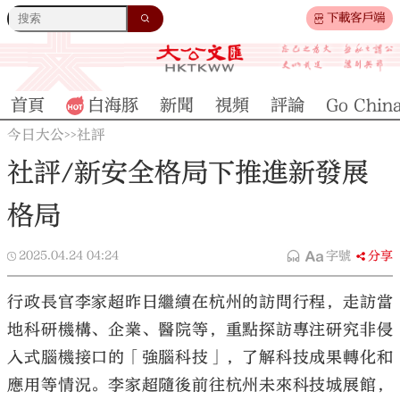
下載客戶端
首頁
白海豚
新聞
視頻
評論
Go Chin
今日大公
社評
>>
社評/新安全格局下推進新發展
格局
2025.04.24
04:24
字號
分享
行政長官李家超昨日繼續在杭州的訪問行程，走訪當
地科研機構、企業、醫院等，重點探訪專注研究非侵
入式腦機接口的「強腦科技」，了解科技成果轉化和
應用等情況。李家超隨後前往杭州未來科技城展館，