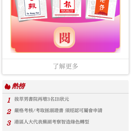
了解更多
熱榜
1
拔萃男書院再增3名IB狀元
2
嚴格考核/考取拯溺證書 須經認可屬會申請
3
港區人大代表蕪湖考察智造綠色轉型