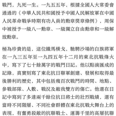
戰鬥，九死一生。一九五五年，根據全國人大常委會
通過的《中華人民共和國授予中國人民解放軍在中國
人民革命戰爭時期有功人員的勳章獎章條例》，周保
中被授予一級八一勳章、一級獨立自由勳章和一級解
放勳章。
極為珍貴的是，這位鐵馬橫戈，馳騁沙場的白族將軍
在一九三五年至一九四五年十二月的東北抗戰烽火
中，寫下了七十餘萬字的戰鬥日記。他以點滴匯成的
記錄，真實刻寫了東北抗日聯軍創建、發展和取得最
後勝利的歷史，其中包括幾百次戰鬥的時間、地點、
參戰部隊、人數、戰況及敵我雙方的傷亡。他還在日
記中寫到了多達兩千餘位抗日將士的壯烈戰績，還有
當時不同階層、不同社會群體在東北抗戰大舞台上的
表現，有奮勇殺敵的抗聯戰士、運籌千里的高層抗聯