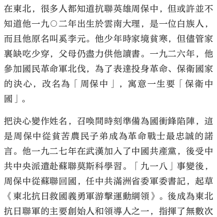
在東北，很多人都知道抗聯英雄周保中，但或許並不
知道他一九○二年出生於雲南大理，是一位白族人，
而且他原名叫奚李元。他少年時家境貧寒，但儘管家
裏缺吃少穿，父母仍盡力供他讀書。一九二六年，他
參加國民革命軍北伐，為了表達投身革命、保衛國家
的決心，改名為「周保中」，寓意一生要「保衛中
國」。
把決心變作姓名，召喚間時刻準備為國衝鋒陷陣，這
是周保中從貧苦農民子弟成為革命戰士最忠誠的諾
言。他一九二七年在武漢加入了中國共產黨，後受中
共中央派遣赴蘇聯莫斯科學習。「九一八」事變後，
周保中從蘇聯回國，任中共滿洲省委軍委書記，起草
《東北抗日救國義勇軍游擊運動綱領》。後成為東北
抗日聯軍的主要創始人和領導人之一，指揮了無數次