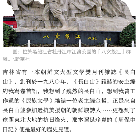
大公文匯
圖：位於黑龍江省牡丹江市江濱公園的「八女投江」群
雕。\新華社
吉林省有一本朝鮮文大型文學雙月刊雜誌《長白
山》，創刊於一九八○年，《長白山》雜誌的安主編
約我寫卷首語，我想到了巍然的長白山，想到我曾工
作過的《民族文學》雜誌一位老主編金哲，正是來自
長白山並參加過抗美援朝的朝鮮族詩人……更想到了
遼闊東北大地的抗日烽火，那本彌足珍貴的《周保中
日記》便是最好的歷史見證。