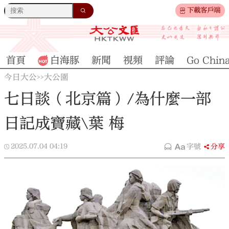
下載客戶端
首頁
白海豚
新聞
視頻
評論
Go Chin
今日大公
大公園
>>
七日談（北京篇）/為什麼一部
日記成寶藏\葉 梅
2025.07.04
04:19
字號
分享