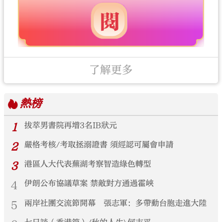
了解更多
熱榜
1
拔萃男書院再增3名IB狀元
2
嚴格考核/考取拯溺證書 須經認可屬會申請
3
港區人大代表蕪湖考察智造綠色轉型
4
伊朗公布協議草案 禁敵對方通過霍峽
5
兩岸社團交流節開幕 張志軍：多帶動台胞走進大陸