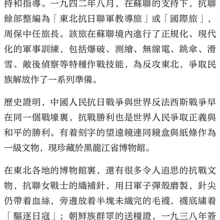
持和指導。一九四二年八月，在蘇聯的支持下，抗聯
餘部整編為「東北抗日聯軍教導旅」或「國際旅」，
周保中任旅長。該旅在蘇聯境內進行了正規化、現代
化的軍事訓練，包括爆破、測繪、無線電、跳傘、滑
雪、敵後偵察等特種作戰技能，為反攻東北，爭取民
族解放作了一系列準備。
歷史證明，中國人民抗日戰爭與世界反法西斯戰爭早
在同一個戰壕裏，抗戰勝利也是世界人民爭取正義與
和平的勝利。有着刻字的望遠鏡連同鏡盒與紙條作為
一級文物，現珍藏於黑龍江省博物館。
在東北各地的博物館裏，還有很多令人追思的抗戰文
物，抗聯女戰士的織補針，用日軍子彈殼磨製，針尖
仍帶着血絲，旁邊放着半塊未織完的毛襪，襪底繡着
「驅逐日寇」；朝鮮族群眾的送糧證，一九三八年簽