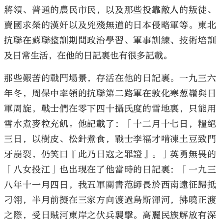
將領、普通的農民市民，以及那些投靠敵人的叛徒、
賣國求榮的漢奸以及兇殘無道的日本侵略軍等。東北
抗聯在蘇聯整訓期間政治學習、軍事訓練、技術培訓
及日常生活，在他的日記裏也有很多記載。
那些艱苦的戰鬥場景，存活在他的日記裏。一九三六
年冬，周保中率領的抗聯第二路軍在敦化寒葱嶺與日
軍周旋，戰士們在零下四十攝氏度的雪地裏，只能用
雪水煮麥粒充飢。他記載了：「十二月十七日，糧絕
三日，以樹皮、松針煮食，戰士李福才啃凍土豆致門
牙崩裂，仍笑曰『此乃日寇之罪證』。」英勇無畏的
「八女投江」也出現在了他當時的日記裏：「一九三
八年十一月四日，我五軍關書范師長於西南遠征歸抵
刁翎，半月前擬在三家方向渡過烏斯渾河，拂曉正渡
之際，受日賊河東岸之伏兵襲擊。高麗民族解放有深