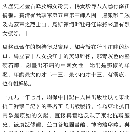
久歷史之金石峰及婦女冷雲、楊貴珍等八人悉行溺江
捐軀。寶清有我聯軍第五軍第三師八團一連激戰日賊
及偽蒙軍之烈士山，烏斯渾河畔牡丹江岸將來應有烈
女標芳。」
周將軍當年的期待得以實現，如今就在牡丹江畔的林
口，聳立着「八女投江」的英雄雕像，那青灰色的堅
硬石雕，刻畫出不屈的中國女性，她們是那樣的年
輕，年齡最大的才二十三，最小的才十三，有漢族，
也有朝鮮族。
一九九一年七月，周保中日記由人民出版社以《東北
抗日游擊日記》的書名正式出版發行，作為東北抗日
鬥爭最原始的文獻，直接真實地反映了東北抗聯歷
史，被廣泛傳誦，並由各地圖書館、博物館珍藏。與