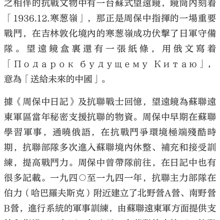
之相伴的抗戰文物中有一台蘇式望遠鏡，鏡筒內刻着
「1936.12.寒葱嶺」，那正是周保中指揮的一場重要
戰鬥，在吉林敦化境內的寒葱嶺成功伏擊了日軍守備
隊。望遠鏡盒裏還有一張紙條，用俄文寫着
「Подарок будущему Китаю」，
意為「送給未來的中國」。
據《周保中日記》及抗聯戰士回憶，望遠鏡為蘇聯遠
東軍區當年秘密支援抗聯的物資。周保中早期在蘇聯
學習軍事，通曉俄語，在抗戰鬥爭環境極端殘酷時
期，抗聯部隊多次進入蘇聯境內休整、補充和接受訓
練，提高戰鬥力。周保中曾帶隊前往，在日記中也有
很多記載。一九四○至一九四一年，抗聯主力部隊在
伯力（哈巴羅夫斯克）附近建立了北野營A營、南野營
B營，進行系統的軍事訓練，由蘇聯遠東軍方面提供支