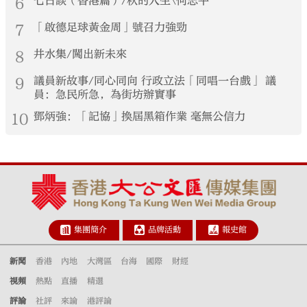
6
七日談（香港篇）/秋的人生\何志平
7
「啟德足球黃金周」號召力強勁
8
井水集/闖出新未來
9
議員新故事/同心同向 行政立法「同唱一台戲」 議
員：急民所急，為街坊辦實事
10
鄧炳強：「記協」換屆黑箱作業 毫無公信力
集團簡介
品牌活動
報史館
新聞
香港
內地
大灣區
台海
國際
財經
視頻
熱點
直播
精選
評論
社評
來論
港評論