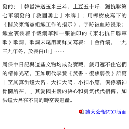
發的：「韓哲洙送玉米三斗，土豆五十斤，獲抗聯第
七軍頒發的『救國勇士』木牌」；用樺樹皮寫下的
《關於東滿黨組織工作的指示》，字跡被血跡浸染；
鐵盒裏裝着半截鋼筆和一張油印的《東北抗日聯軍
歌》歌詞。歌詞末尾用朝鮮文寫着：「金哲鎬，一九
三九年冬，於長白山」……
周保中日記與這些文物均成為寶藏，歲月遮不住它們
的精神光茫，正如明代李贄《焚書·復焦弱侯》所寫
「至其真洪鐘大呂，大扣大鳴，小扣小應，俱係精神
骨髓所在。」其愛國主義的決心和勇氣代代相傳，如
洪鐘大呂在不同的時空裏迴盪。
讀大公報PDF版面