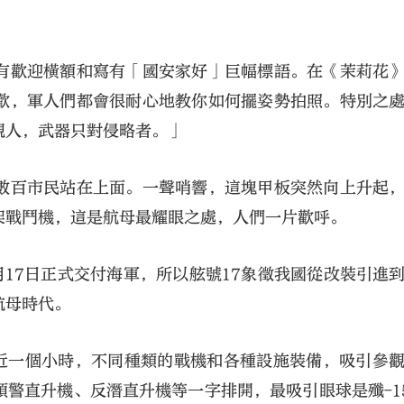
有歡迎橫額和寫有「國安家好」巨幅標語。在《茉莉花
歡，軍人們都會很耐心地教你如何擺姿勢拍照。特別之
親人，武器只對侵略者。」
數百市民站在上面。一聲哨響，這塊甲板突然向上升起
架戰鬥機，這是航母最耀眼之處，人們一片歡呼。
2月17日正式交付海軍，所以舷號17象徵我國從改裝引進
航母時代。
了近一個小時，不同種類的戰機和各種設施裝備，吸引參
警直升機、反潛直升機等一字排開，最吸引眼球是殲-1