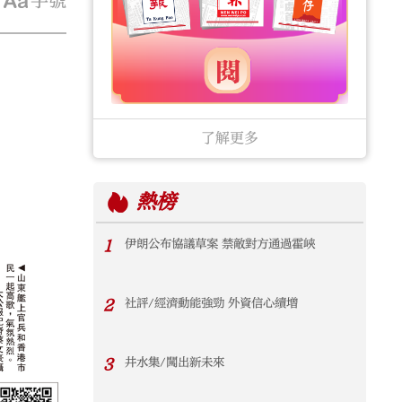
字號
了解更多
熱榜
1
伊朗公布協議草案 禁敵對方通過霍峽
2
社評/經濟動能強勁 外資信心續增
3
井水集/闖出新未來