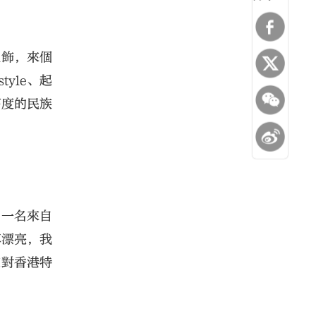
服飾，來個
yle、起
高度的民族
。一名來自
真漂亮，我
家對香港特