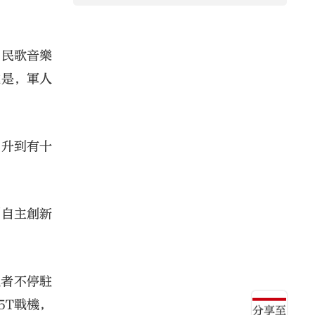
》民歌音樂
處是，軍人
，升到有十
到自主創新
觀者不停駐
5T戰機，
分享至