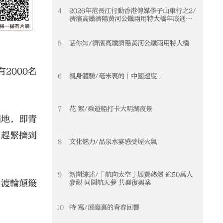
4
2026年范長江行動香港傳媒學子山東行之2/
濟濱高鐵濟陽黃河公鐵兩用特大橋年底通車
黃河天塹變通途 港生見證大國基建實力
5
話你知/濟濱高鐵濟陽黃河公鐵兩用特大橋
2000名
6
親身體驗/毫米裏的「中國速度」
7
花 絮/乘遊船打卡大明湖夜景
錨地，即青
家趕緊擠到
8
文化魅力/品泉水宴感受煙火氣
9
新聞綜述/「航向太空」展覽熱爆 逾50萬人
，渡輪顛簸
參觀 同圓航天夢 共襄復興業
10
特 寫/展廳裏的青春回響