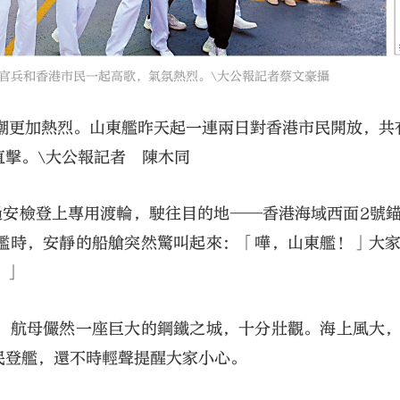
兵和香港市民一起高歌，氣氛熱烈。\大公報記者蔡文豪攝
潮更加熱烈。山東艦昨天起一連兩日對香港市民開放，共有
直擊。\大公報記者 陳木同
過安檢登上專用渡輪，駛往目的地——香港海域西面2號
艦時，安靜的船艙突然驚叫起來：「嘩，山東艦！」大
！」
，航母儼然一座巨大的鋼鐵之城，十分壯觀。海上風大
民登艦，還不時輕聲提醒大家小心。