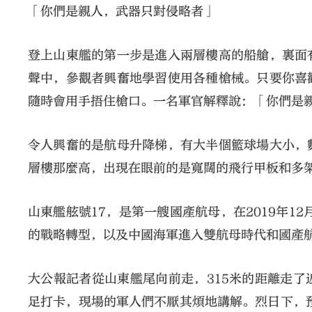
「你們是親人，武器只對侵略者」
登上山東艦的第一步是進入兩層樓高的船艙，裏面
聲中，參觀者興奮地學習使用各種槍械。只要你喜
隨時會用手捂住槍口。一名軍官解釋說：「你們是
令人興奮的是航母升降梯，有大半個籃球場大小，
層樓那麼高，出現在眼前的是寬闊的飛行甲板和多
山東艦舷號17，是第一艘國產航母，在2019年1
的戰略轉型，以及中國海軍進入雙航母時代和國產
大公報記者從山東艦尾向前走，315米的距離走
足打卡，現場的軍人們不厭其煩地講解。烈日下，預