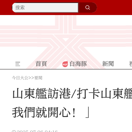
首頁
白海豚
新聞
>>
今日大公
要聞
山東艦訪港/打卡山東艦
我們就開心！」