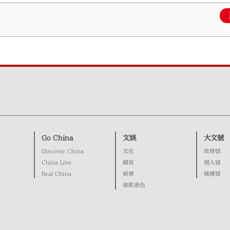
Go China
文娛
大文號
Discover China
文化
政務號
China Live
體育
個人號
Real China
娛樂
機構號
港飲港色