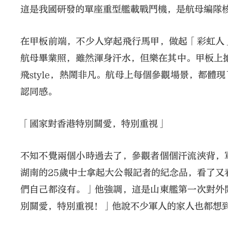
這是我國研發的單座重型艦載戰鬥機，是航母編隊
在甲板前端，不少人穿起飛行馬甲，做起「彩虹人
航母畢業照，雖然渾身汗水，但樂在其中。甲板上搶手
飛style，熱鬧非凡。航母上每個參觀場景，都
認同感。
「國家對香港特別關愛，特別重視」
不知不覺兩個小時過去了，參觀者個個汗流浹背，
湖南的25歲中士拿起大公報記者的紀念品，看了又
們自己都沒有。」他強調，這是山東艦第一次對外
別關愛，特別重視！」他說不少軍人的家人也都想