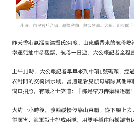
小圖：市民官兵合唱，難掩激動，熱淚盈眶。大圖：山東艦上官
昨天香港氣溫高達攝氏34度，山東艦帶來的航母熱
幸運兒抽中參觀票，航母一日遊，大公報記者全程
上午11時，大公報記者早早來到中環1號碼頭，經
衣對開的交椅洲水域。當遠遠看見航母編隊其他軍
窗口拍照，有識之士笑道：「那是帶刀侍衛驅逐艦
大約一小時後，渡輪緩慢停靠山東艦。從下望上去
得厲害，海軍戰士排成兩隊，用雙手穩住船梯讓市