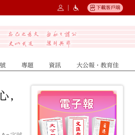
下載客戶端
號
專題
資訊
大公報·教育佳
心，