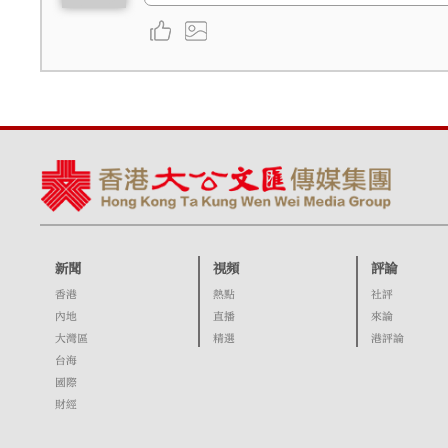
新聞
視頻
評論
香港
熱點
社評
內地
直播
來論
大灣區
精選
港評論
台海
國際
財經