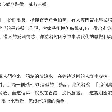
核心武器裝備，威名遠播。
」，扮副艦長、指揮官等角色拍照。有人專門帶來畢業
的是各種工作服，大家爭相模仿航母style，做出走你st
體現了港人的愛國情感，洋溢着對國家軍事現代化的驕傲和
軍人們抱來一箱箱的清涼水，在等待返回的人群中穿梭
看，那是一個殲-15T造型的工藝品。他笑着說：「這個
開放，而這個第一次放在香港，別具意義。「這說明國
到艦上來看看，但沒有這樣的機會。