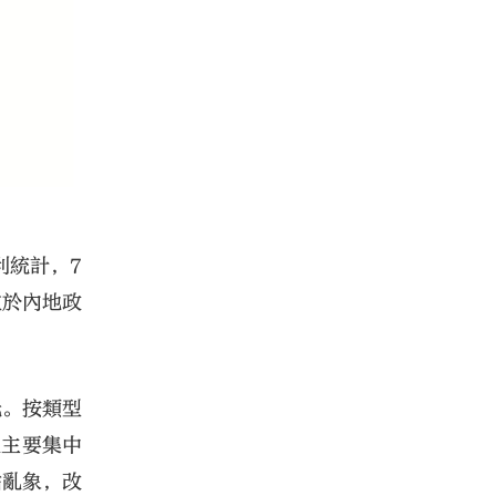
利統計，7
益於內地政
元。按類型
並主要集中
貼亂象，改