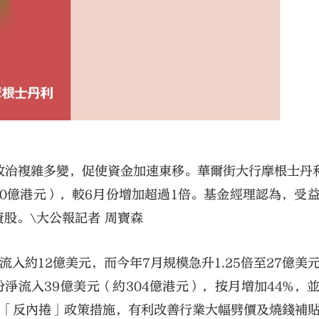
政治複雜多變，促使資金加速東移。華爾街大行摩根士丹
10億港元），較6月份增加超過1倍。基金經理認為，受
股。\大公報記者 周寶森
入約12億美元，而今年7月規模急升1.25倍至27億美
淨流入39億美元（約304億港元），按月增加44%，
項「反內捲」政策措施，有利改善行業大幅劈價及燒錢補