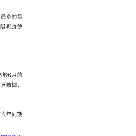
持最多的是
和藥明康德
高於6月的
網頁數據，
較去年同期