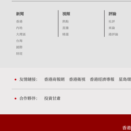
新聞
視頻
評論
香港
熱點
社評
內地
直播
來論
大灣區
精選
港評論
台海
國際
財經
友情鏈接：
香港商報網
香港衛視
香港經濟導報
星島環
合作夥伴：
投資甘肅
香港