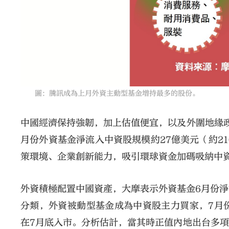
圖：騰訊成為上月外資主動型基金增持最多的股份。
中國經濟保持強韌，加上估值便宜，以及外圍地緣
月份外資基金淨流入中資股規模約27億美元（約2
策環境、企業創新能力，吸引環球資金加碼吸納中資
外資積極配置中國資產，大摩表示外資基金6月份淨流
分類，外資被動型基金成為中資股主力買家，7月份
在7月底入市。分析估計，當其時正值內地出台多