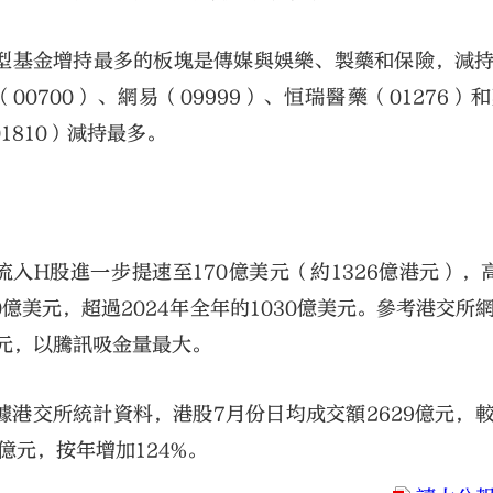
型基金增持最多的板塊是傳媒與娛樂、製藥和保險，減
700）、網易（09999）、恒瑞醫藥（01276）
1810）減持最多。
入H股進一步提速至170億美元（約1326億港元），
0億美元，超過2024年全年的1030億美元。參考港交所
億元，以騰訊吸金量最大。
港交所統計資料，港股7月份日均成交額2629億元，
7億元，按年增加124%。