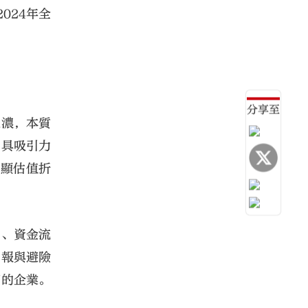
024年全
分享至
趨濃，本質
。具吸引力
明顯估值折
力、資金流
回報與避險
高的企業。