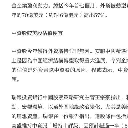
善企業盈利動力。總括今年首七個月，外資被動型資金
年的70億美元（約546億港元）高出57%。
中資股較美股估值便宜
中資股今年獲得外資增持並非無因。安聯中國精選
上是因為中國經濟結構轉型取得重大進展，令到企
的估值是外資青睞中資股的原因。程彧表示，中
讓。
瑞銀投資銀行中國股票策略研究主管王宗豪指出，
動、宏觀環境，以至外圍地緣政治變化，尤其是美
的理想資產。瑞銀在一份報告指出，選股條件包括
高盛維持中資股「增持」評級，因預計超過一半（5