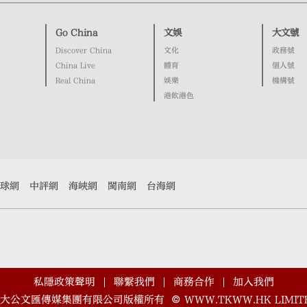
Go China
文娛
大文號
Discover China
文化
政務號
China Live
體育
個人號
Real China
娛樂
機構號
港飲港色
球網
中評網
海峽網
閩南網
台海網
私隱政策聲明
聯繫我們
商務合作
加入我們
大公文匯傳媒集團有限公司版權所有
©
WWW.TKWW.HK LIMIT