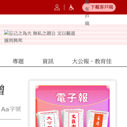
下載客戶端
專題
資訊
大公報·教育佳
增
字號