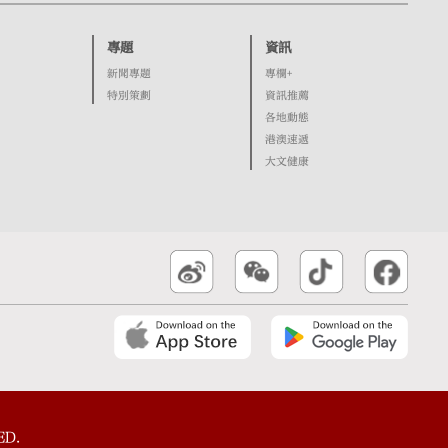
專題
資訊
新聞專題
專欄+
特別策劃
資訊推薦
各地動態
港澳速遞
大文健康
ED.