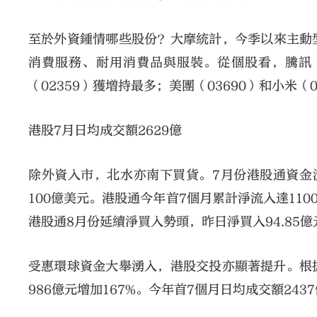
至於外資鍾情哪些股份？大摩統計，今季以來主動
消費服務、耐用消費品與服裝。從個股看，騰訊（00
（02359）獲增持最多；美團（03690）和小米（0
港股7月日均成交額2629億
除外資入市，北水亦南下買貨。7月份港股通資金流
100億美元。港股通今年首7個月累計淨流入達110
港股通8月份延續淨買入勢頭，昨日淨買入94.85
受惠環球資金大舉湧入，港股交投亦顯著提升。根據
986億元增加167%。今年首7個月日均成交額243