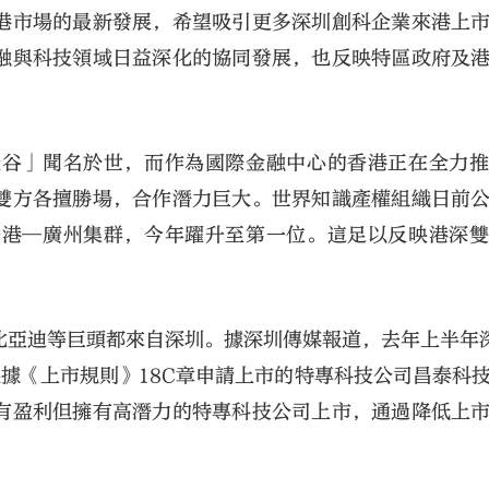
港市場的最新發展，希望吸引更多深圳創科企業來港上
融與科技領域日益深化的協同發展，也反映特區政府及
硅谷」聞名於世，而作為國際金融中心的香港正在全力
雙方各擅勝場，合作潛力巨大。世界知識產權組織日前
大公文匯
香港—廣州集群，今年躍升至第一位。這足以反映港深
比亞迪等巨頭都來自深圳。據深圳傳媒報道，去年上半年
據《上市規則》18C章申請上市的特專科技公司昌泰科
有盈利但擁有高潛力的特專科技公司上市，通過降低上