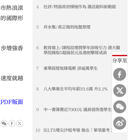
4
社評/特區政府積極作為 激活創科新動能
上市熱浪滾
新的國際形
5
井水集/真正做到地盤禁煙
一步增強香
6
教育線上/課程設增潤學年添吸引力 港大醫
學院錄取5超級狀元及港劍擊隊成員
分享至
7
東華誤發取錄電郵 涉逾萬學生
的速度就越
8
八大畢業生平均年薪33.6萬 升2.1%
PDF版面
9
中一書簿費近7000元 議員倡恢復學生津貼
10
IELTS增尖沙咀考場 推出「單項重考」服務