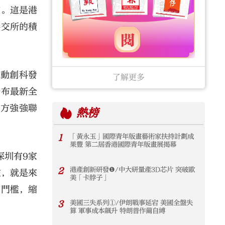
市。這是港
港交所的積
推動創科發
了解更多
公布最新全
雙方強強聯
熱榜
1
「黃永玉」國際青年版畫藝術家扶持計劃成
果豐 第二屆香港國際青年版畫展揭幕
深圳有9家
2
港產創新研發❶/中大研量產3D芯片 突破歐
技，就是來
美「卡脖子」
市門檻，縮
3
美國三失系列①/伊朗戰事延宕 美國全盤失
算 軍事成本飆升 特朗普作繭自縛