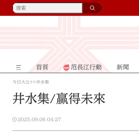
首頁
范長江行動
新聞
>>
今日大公
井水集
井水集/贏得未來
2025.09.06
04:27