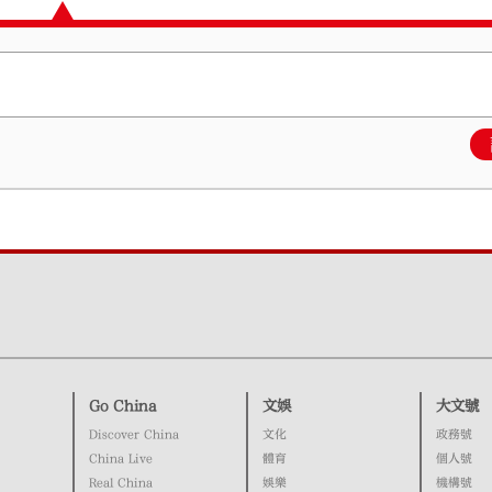
Go China
文娛
大文號
Discover China
文化
政務號
China Live
體育
個人號
Real China
娛樂
機構號