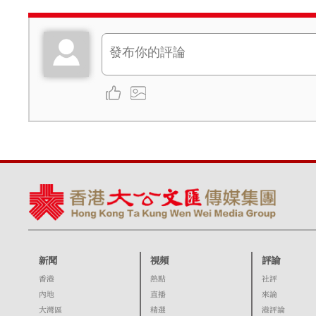
新聞
視頻
評論
香港
熱點
社評
內地
直播
來論
大灣區
精選
港評論