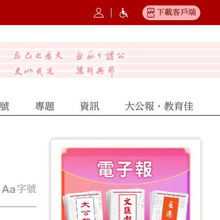
下載客戶端
號
專題
資訊
大公報·教育佳
字號