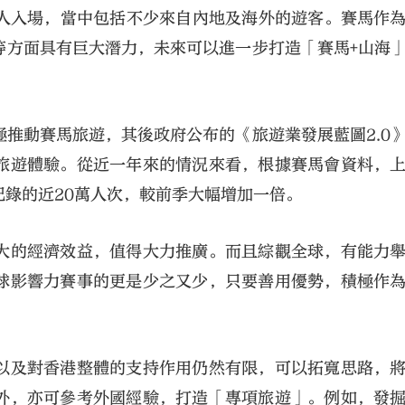
0人入場，當中包括不少來自內地及海外的遊客。賽馬作
等方面具有巨大潛力，未來可以進一步打造「賽馬+山海
推動賽馬旅遊，其後政府公布的《旅遊業發展藍圖2.0
旅遊體驗。從近一年來的情況來看，根據賽馬會資料，
大公文匯
錄的近20萬人次，較前季大幅增加一倍。
大的經濟效益，值得大力推廣。而且綜觀全球，有能力
球影響力賽事的更是少之又少，只要善用優勢，積極作
以及對香港整體的支持作用仍然有限，可以拓寬思路，
外，亦可參考外國經驗，打造「專項旅遊」。例如，發