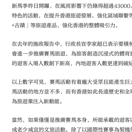
新馬季昨日開鑼，在風雨影響下仍錄得超過4300
特色的活動，在提升香港旅遊發展、強化區域聯繫
+古蹟」等旅遊產品，強化香港的整體吸引力。
在去年的施政報告中，行政長官李家超已表示要積極
會進一步推廣賽馬旅遊，為旅客創造沉浸式的體育
的遊客入場人數創下新高，內地遊客人數更達到破紀
以上數字可見，賽馬活動有着龐大受眾且能產生巨
馬活動的地方並不多，而有香港如此長遠歷史和全
為旅遊業注入新動能。
當然，如果僅僅是推廣賽馬本身，所能承載的遊客
成老少咸宜的文旅活動。除了以國際性賽事為契機