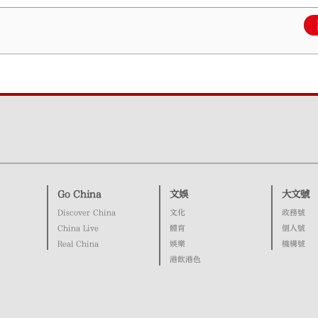
Go China
文娛
大文號
Discover China
文化
政務號
China Live
體育
個人號
Real China
娛樂
機構號
港飲港色