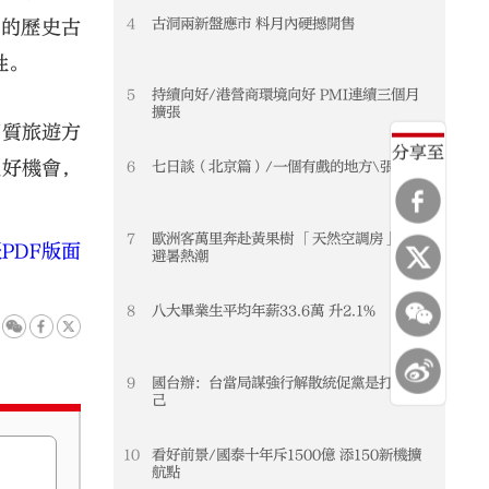
4
古洞兩新盤應市 料月內硬撼開售
港的歷史古
性。
5
持續向好/港營商環境向好 PMI連續三個月
擴張
高質旅遊方
分享至
握好機會，
6
七日談（北京篇）/一個有戲的地方\張瑞田
7
歐洲客萬里奔赴黃果樹 「天然空調房」引爆
PDF版面
避暑熱潮
8
八大畢業生平均年薪33.6萬 升2.1%
9
國台辦：台當局謀強行解散統促黨是打壓異
己
10
看好前景/國泰十年斥1500億 添150新機擴
航點