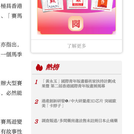
為極具香港
」、「賽馬
》亦指出，
了解更多
上一個馬季
熱榜
1
「黃永玉」國際青年版畫藝術家扶持計劃成
舉辦大型賽
果豐 第二屆香港國際青年版畫展揭幕
為，必然能
2
港產創新研發❶/中大研量產3D芯片 突破歐
美「卡脖子」
3
調查報道/多間藥房違法售未註冊日本止痛藥
將賽馬遊變
掘有故事性