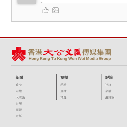
新聞
視頻
評論
香港
熱點
社評
內地
直播
來論
大灣區
精選
港評論
台海
國際
財經